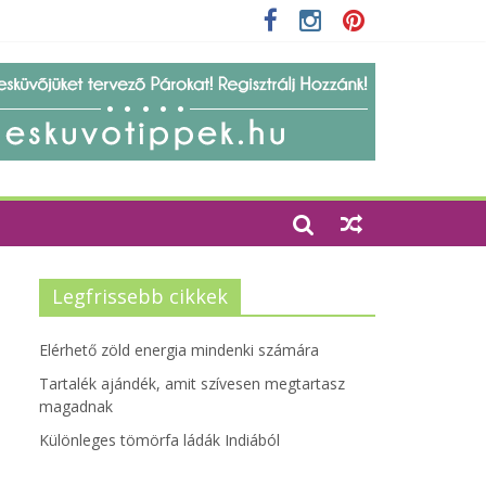
zempontjainak erősítése
Legfrissebb cikkek
Elérhető zöld energia mindenki számára
Tartalék ajándék, amit szívesen megtartasz
magadnak
Különleges tömörfa ládák Indiából