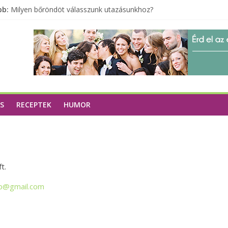
bb:
Milyen bőröndöt válasszunk utazásunkhoz?
Elérhető zöld energia mindenki számára
Tartalék ajándék, amit szívesen megtartasz magadnak
Különleges tömörfa ládák Indiából
A zöld forradalom: A mosó- és parfümtermékek környezetbarát s
S
RECEPTEK
HUMOR
t.
eb@gmail.com