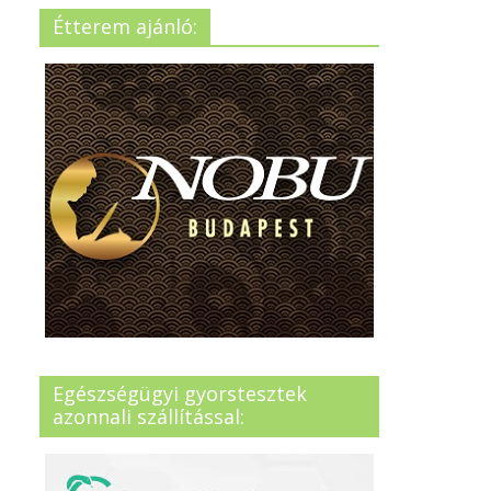
Étterem ajánló:
Egészségügyi gyorstesztek
azonnali szállítással: