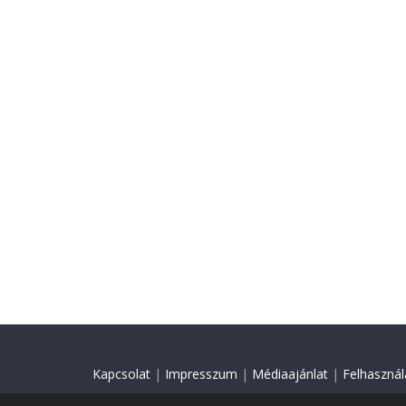
Kapcsolat
|
Impresszum
|
Médiaajánlat
|
Felhasználá
© 2018 Minden jog fenntartva.