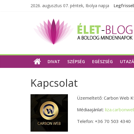
2026. augusztus 07. péntek, Ibolya napja
Legfrisse
DIVAT
SZÉPSÉG
EGÉSZSÉG
UTAZÁ
Kapcsolat
Üzemeltető: Carbon Web Kf
Médiaajánlat:
liza.carbonw
Telefon: +36 70 503 4340