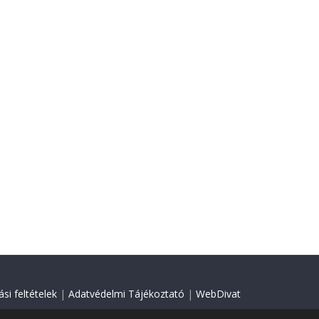
si feltételek
|
Adatvédelmi Tájékoztató
|
WebDivat