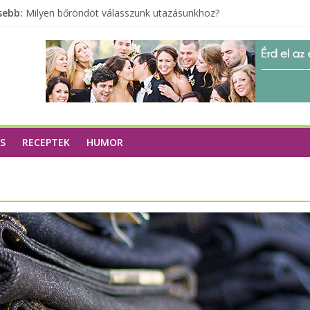
sebb:
Milyen bőröndöt válasszunk utazásunkhoz?
Elérhető zöld energia mindenki számára
Tartalék ajándék, amit szívesen megtartasz magadnak
Különleges tömörfa ládák Indiából
A zöld forradalom: A mosó- és parfümtermékek környezetbarát
S
RECEPTEK
HUMOR