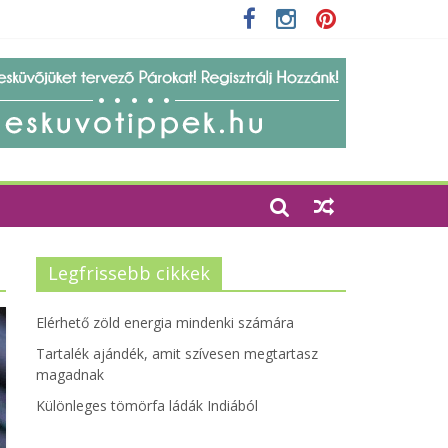
 szempontjainak erősítése
Legfrissebb cikkek
Elérhető zöld energia mindenki számára
Tartalék ajándék, amit szívesen megtartasz
magadnak
Különleges tömörfa ládák Indiából