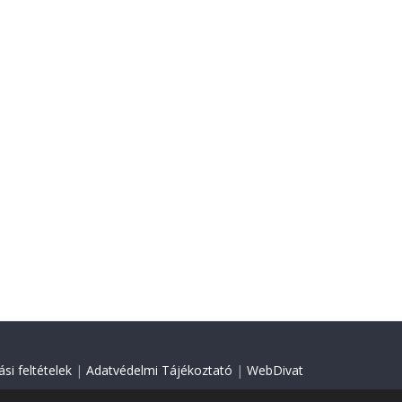
si feltételek
|
Adatvédelmi Tájékoztató
|
WebDivat