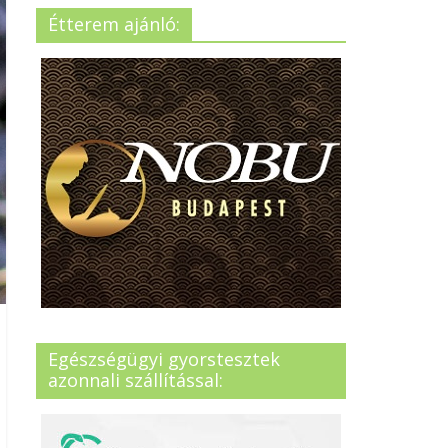
Étterem ajánló:
Egészségügyi gyorstesztek
azonnali szállítással: