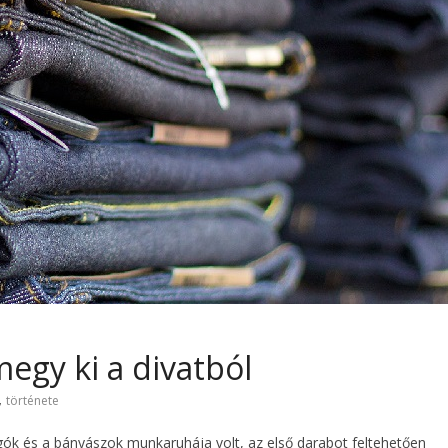
egy ki a divatból
,
története
gók és a bányászok munkaruhája volt, az első darabot feltehetően