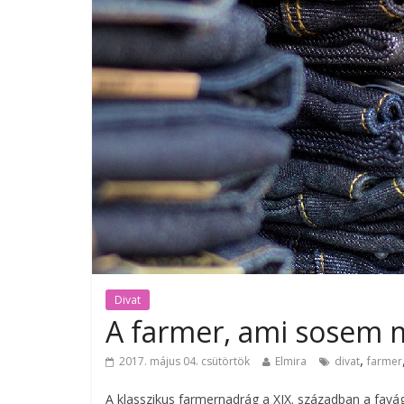
Divat
A farmer, ami sosem m
,
2017. május 04. csütörtök
Elmira
divat
farmer
A klasszikus farmernadrág a XIX. században a favá