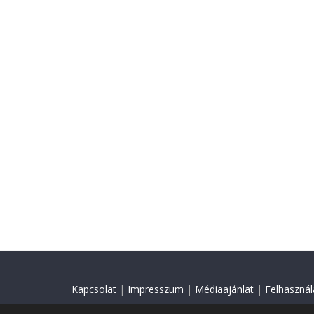
Kapcsolat
|
Impresszum
|
Médiaajánlat
|
Felhasználá
© 2018 Minden jog fenntartva.