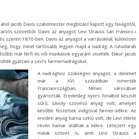
 ahol Jacob Davis szabómester megbízást kapott egy favágótól,
rtós szövetből. Davis az anyagot Levi Strauss San Fransico-i
és szerint 1870-ben. Davis az anyagot a varrásoknál, különösen
meg, hogy minél tartósabb legyen majd a nadrág. A ruhadarab
ésőbb már férfi és női munkások egyaránt viselték. Ekkor Jacob
zdték gyártani a Levi’s farmernadrágokat.
A nadrághoz szükséges anyagot, a denimet
már a XVI. században ismerték
Franciaországban, Nîmes városában
gyártották. Eredetileg nyers fonalból készült
sűrű, sávoly szövésű anyag volt, amelyet
később festettek indigóval farmer-kékre. Az
eredeti anyag barna színű volt, de Levi ötlete
révén hamar átálltak a kékre. Létezett egy
másik szövet is, amit Levi Strauss a