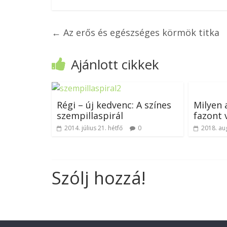
←
Az erős és egészséges körmök titka
Ajánlott cikkek
Régi – új kedvenc: A színes
Milyen 
szempillaspirál
fazont 
2014. július 21. hétfő
0
2018. au
Szólj hozzá!