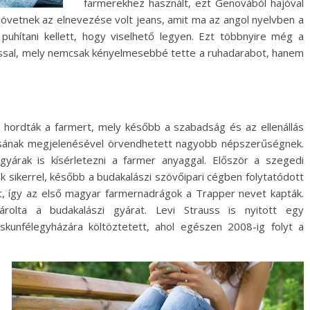
farmerekhez használt, ezt Genovából hajóval
szövetnek az elnevezése volt jeans, amit ma az angol nyelvben a
puhítani kellett, hogy viselhető legyen. Ezt többnyire még a
ssal, mely nemcsak kényelmesebbé tette a ruhadarabot, hanem
t hordták a farmert, mely később a szabadság és az ellenállás
lusának megjelenésével örvendhetett nagyobb népszerűségnek.
árak is kísérletezni a farmer anyaggal. Először a szegedi
k sikerrel, később a budakalászi szövőipari cégben folytatódott
lt, így az első magyar farmernadrágok a Trapper nevet kapták.
olta a budakalászi gyárat. Levi Strauss is nyitott egy
skunfélegyházára költöztetett, ahol egészen 2008-ig folyt a