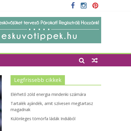
zempontjainak erősítése
Legfrissebb cikkek
Elérhető zöld energia mindenki számára
Tartalék ajándék, amit szívesen megtartasz
magadnak
Különleges tömörfa ládák Indiából