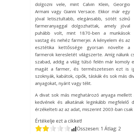
dolgozni vele, mint Calvin Klein, Georgio
Armani vagy Gianni Versace. Ekkor már egy
jóval letisztultabb, elegánsabb, sötét színű
farmeranyaggal dolgozhattak, amely jóval
puhább volt, mint 1870-ben a munkások
vastag és nehéz farmerjei. A kényelem és az
esztétika kettőssége gyorsan növelte a
farmerok keresletét világszerte. Amíg nálunk c
szabad, addig a világ túlsó felén már komoly 
magát a farmer, és természetesen ezt is ig
szoknyák, kabátok, cipők, táskák és sok más div
anyagokat, nyárit vagy télit.
A divat sok más meghatározó anyaga mellett 
kedvének és alkatának leginkább megfelelő d
érzékelteti az az adat, miszerint 2003-ban csak 
Értékelje ezt a cikket!
Összesen:
1
Átlag:
2