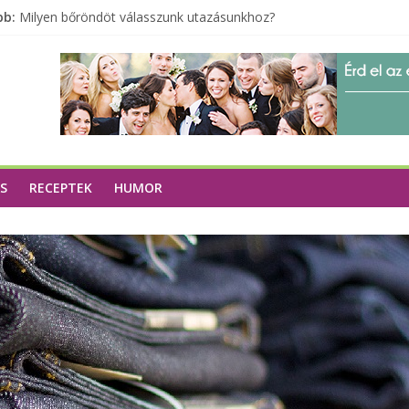
bb:
Milyen bőröndöt válasszunk utazásunkhoz?
Elérhető zöld energia mindenki számára
Tartalék ajándék, amit szívesen megtartasz magadnak
Különleges tömörfa ládák Indiából
A zöld forradalom: A mosó- és parfümtermékek környezetbarát s
S
RECEPTEK
HUMOR