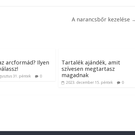
A narancsbőr kezelése
az arcformád? Ilyen
Tartalék ajándék, amit
válassz!
szívesen megtartasz
magadnak
gusztus 31. péntek
0
2023. december 15. péntek
0