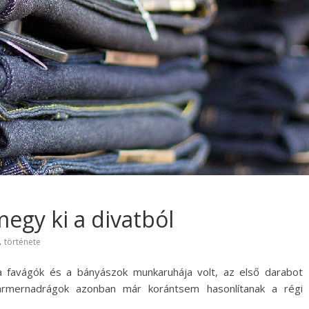
egy ki a divatból
,
története
a favágók és a bányászok munkaruhája volt, az első darabot
farmernadrágok azonban már korántsem hasonlítanak a régi