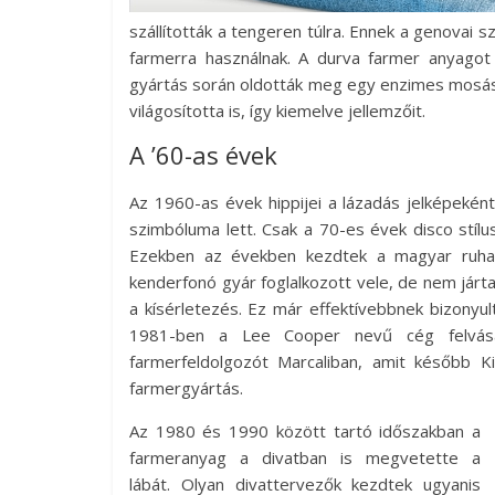
szállították a tengeren túlra. Ennek a genovai 
farmerra használnak. A durva farmer anyagot 
gyártás során oldották meg egy enzimes mosá
világosította is, így kiemelve jellemzőit.
A ’60-as évek
Az 1960-as évek hippijei a lázadás jelképekén
szimbóluma lett. Csak a 70-es évek disco stí
Ezekben az években kezdtek a magyar ruhagy
kenderfonó gyár foglalkozott vele, de nem járta
a kísérletezés. Ez már effektívebbnek bizonyu
1981-ben a Lee Cooper nevű cég felvásár
farmerfeldolgozót Marcaliban, amit később Ki
farmergyártás.
Az 1980 és 1990 között tartó időszakban a
farmeranyag a divatban is megvetette a
lábát. Olyan divattervezők kezdtek ugyanis