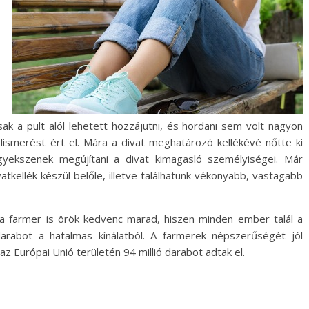
sak a pult alól lehetett hozzájutni, és hordani sem volt nagyon
elismerést ért el. Mára a divat meghatározó kellékévé nőtte ki
yekszenek megújítani a divat kimagasló személyiségei. Már
atkellék készül belőle, illetve találhatunk vékonyabb, vastagabb
a farmer is örök kedvenc marad, hiszen minden ember talál a
arabot a hatalmas kínálatból. A farmerek népszerűségét jól
az Európai Unió területén 94 millió darabot adtak el.