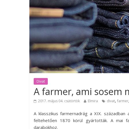
Divat
A farmer, ami sosem m
,
2017. május 04. csütörtök
Elmira
divat
farmer
A klasszikus farmernadrág a XIX. században 
feltehetően 1870 körül gyártották. A mai 
darabokhoz.