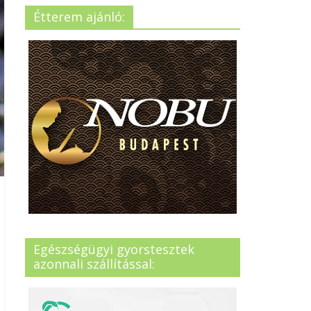
Étterem ajánló:
Egészségügyi gyorstesztek
azonnali szállítással: