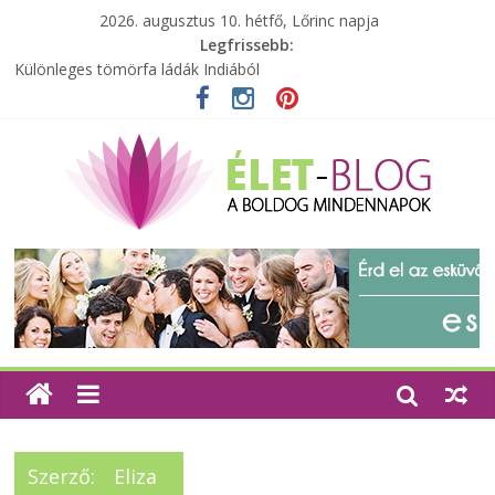
2026. augusztus 10. hétfő, Lőrinc napja
Legfrissebb:
Különleges tömörfa ládák Indiából
A zöld forradalom: A mosó- és parfümtermékek környezetbarát
szempontjainak erősítése
Milyen bőröndöt válasszunk utazásunkhoz?
Elérhető zöld energia mindenki számára
Tartalék ajándék, amit szívesen megtartasz magadnak
Szerző:
Eliza