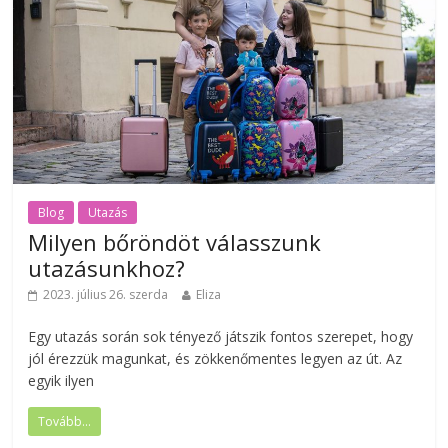
Blog
Utazás
Milyen bőröndöt válasszunk
utazásunkhoz?
2023. július 26. szerda
Eliza
Egy utazás során sok tényező játszik fontos szerepet, hogy
jól érezzük magunkat, és zökkenőmentes legyen az út. Az
egyik ilyen
Tovább...