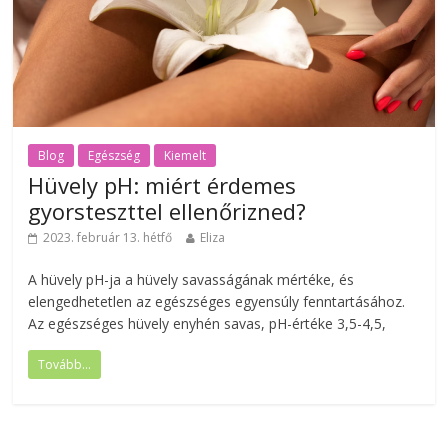
Blog
Egészség
Kiemelt
Hüvely pH: miért érdemes
gyorsteszttel ellenőrizned?
2023. február 13. hétfő
Eliza
A hüvely pH-ja a hüvely savasságának mértéke, és
elengedhetetlen az egészséges egyensúly fenntartásához.
Az egészséges hüvely enyhén savas, pH-értéke 3,5-4,5,
Tovább...