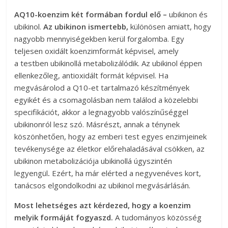
AQ10-koenzim két formában fordul elő –
ubikinon és
ubikinol.
Az ubikinon ismertebb,
különösen amiatt, hogy
nagyobb mennyiségekben kerül forgalomba. Egy
teljesen oxidált koenzimformát képvisel, amely
a testben ubikinollá metabolizálódik. Az ubikinol éppen
ellenkezőleg, antioxidált formát képvisel. Ha
megvásárolod a Q10-et tartalmazó készítmények
egyikét és a csomagolásban nem találod a közelebbi
specifikációt, akkor a legnagyobb valószínűséggel
ubikinonról lesz szó. Másrészt, annak a ténynek
köszönhetően, hogy az emberi test egyes enzimjeinek
tevékenysége az életkor előrehaladásával csökken, az
ubikinon metabolizációja ubikinollá úgyszintén
legyengül
.
Ezért, ha már elérted a negyvenéves kort,
tanácsos elgondolkodni az ubikinol megvásárlásán.
Most lehetséges azt kérdezed, hogy a koenzim
melyik formáját fogyaszd.
A tudományos közösség