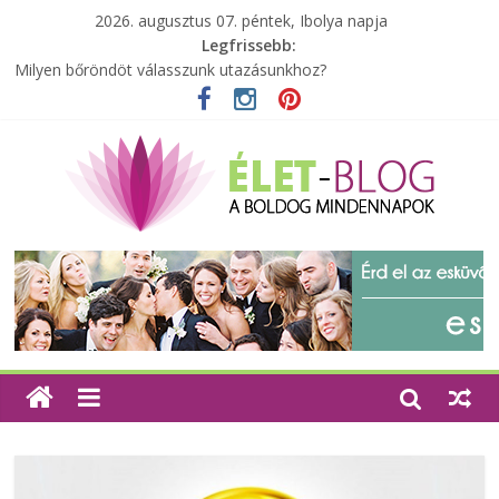
2026. augusztus 07. péntek, Ibolya napja
Legfrissebb:
Milyen bőröndöt válasszunk utazásunkhoz?
Elérhető zöld energia mindenki számára
Tartalék ajándék, amit szívesen megtartasz magadnak
Különleges tömörfa ládák Indiából
A zöld forradalom: A mosó- és parfümtermékek környezetbarát
szempontjainak erősítése