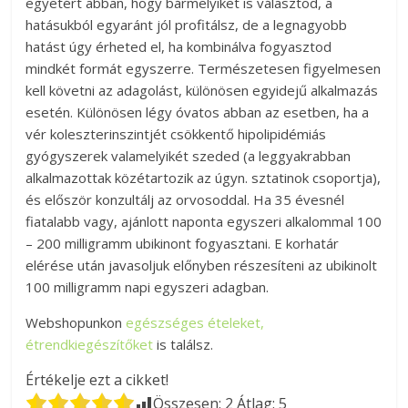
egyetért abban, hogy bármelyiket is választod, a
hatásukból egyaránt jól profitálsz, de a legnagyobb
hatást úgy érheted el, ha kombinálva fogyasztod
mindkét formát egyszerre. Természetesen figyelmesen
kell követni az adagolást, különösen egyidejű alkalmazás
esetén. Különösen légy óvatos abban az esetben, ha a
vér koleszterinszintjét csökkentő hipolipidémiás
gyógyszerek valamelyikét szeded (a leggyakrabban
alkalmazottak közétartozik az úgyn. sztatinok csoportja),
és először konzultálj az orvosoddal. Ha 35 évesnél
fiatalabb vagy, ajánlott naponta egyszeri alkalommal 100
– 200 milligramm ubikinont fogyasztani. E korhatár
elérése után javasoljuk előnyben részesíteni az ubikinolt
100 milligramm napi egyszeri adagban.
Webshopunkon
egészséges ételeket,
étrendkiegészítőket
is találsz.
Értékelje ezt a cikket!
Összesen:
2
Átlag:
5