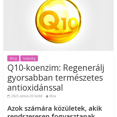
Blog
Szépség
Q10-koenzim: Regenerálj
gyorsabban természetes
antioxidánssal
2023. június 20. kedd
Eliza
Azok számára közületek, akik
rendszeresen fogyasztanak