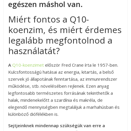
egészen máshol van.
Miért fontos a Q10-
koenzim, és miért érdemes
legalább megfontolnod a
használatát?
A
Q10-koenzimet
először Fred Crane írta le 1957-ben.
Kulcsfontosságú hatásai az energia, kitartás, a belső
szervek jó állapotának fenntartása, az immunrendszer
működése, stb. növelésében rejlenek. Ezen anyag
legfontosabb természetes forrásának tekinthetők a
halak, mindenekelőtt a szardínia és makréla, de
elegendő mennyiségben megtaláljuk a marhahúsban és
különböző diófélékben is.
Sejtjeinknek mindennap szükségük van erre a