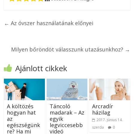
←
Az óvszer használatának előnyei
Milyen bőröndöt válasszunk utazásunkhoz?
→
Ajánlott cikkek
A költözés
Táncoló
Arcradír
hogyan hat
madarak – Az
házilag
az
egyik
2017. június 14.
egészségünk
legviccesebb
szerda
0
re? Ha mi
videó