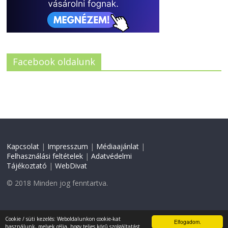
Facebook oldalunk
Kapcsolat
|
Impresszum
|
Médiaajánlat
|
Felhasználási feltételek
|
Adatvédelmi
Tájékoztató
|
WebDivat
© 2018 Minden jog fenntartva.
Weboldal készítés:
CW
Cookie / süti kezelés: Weboldalunkon cookie-kat
Elfogadom.
használunk, melyek célja, hogy teljes körû szolgáltatást