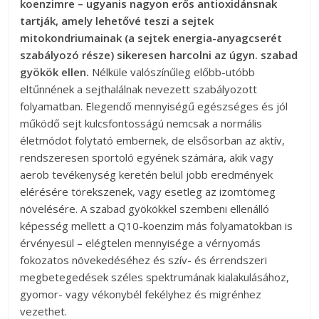
koenzimre – ugyanis nagyon erős antioxidánsnak
tartják, amely lehetővé teszi a sejtek
mitokondriumainak (a sejtek energia-anyagcserét
szabályozó része) sikeresen harcolni az úgyn. szabad
gyökök ellen.
Nélküle valószínűleg előbb-utóbb
eltűnnének a sejthalálnak nevezett szabályozott
folyamatban. Elegendő mennyiségű egészséges és jól
működő sejt kulcsfontosságú nemcsak a normális
életmódot folytató embernek, de elsősorban az aktív,
rendszeresen sportoló egyének számára, akik vagy
aerob tevékenység keretén belül jobb eredmények
elérésére törekszenek, vagy esetleg az izomtömeg
növelésére. A szabad gyökökkel szembeni ellenálló
képesség mellett a Q10-koenzim más folyamatokban is
érvényesül – elégtelen mennyisége a vérnyomás
fokozatos növekedéséhez és szív- és érrendszeri
megbetegedések széles spektrumának kialakulásához,
gyomor- vagy vékonybél fekélyhez és migrénhez
vezethet.