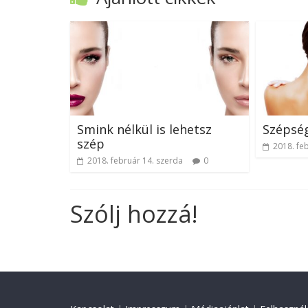
Smink nélkül is lehetsz
Szépsé
szép
2018. feb
2018. február 14. szerda
0
Szólj hozzá!