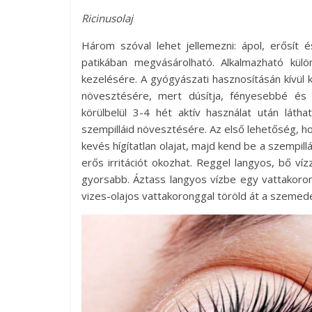
Ricinusolaj
Három szóval lehet jellemezni: ápol, erősít é
patikában megvásárolható. Alkalmazható kü
kezelésére. A gyógyászati hasznosításán kívül 
növesztésére, mert dúsítja, fényesebbé és 
körülbelül 3-4 hét aktív használat után láth
szempilláid növesztésére. Az első lehetőség, ho
kevés hígítatlan olajat, majd kend be a szempil
erős irritációt okozhat. Reggel langyos, bő víz
gyorsabb. Áztass langyos vízbe egy vattakoro
vizes-olajos vattakoronggal töröld át a szeme