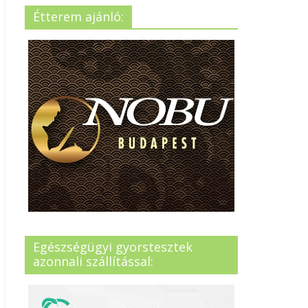
Étterem ajánló:
Egészségügyi gyorstesztek
azonnali szállítással: