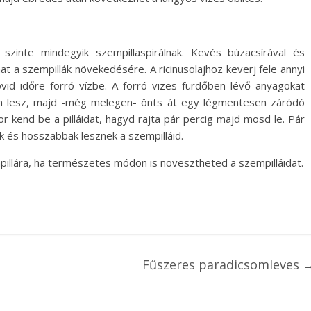
 szinte mindegyik szempillaspirálnak. Kevés búzacsírával és
hat a szempillák növekedésére. A ricinusolajhoz keverj fele annyi
övid időre forró vízbe. A forró vizes fürdőben lévő anyagokat
m lesz, majd -még melegen- önts át egy légmentesen záródó
r kend be a pilláidat, hagyd rajta pár percig majd mosd le. Pár
k és hosszabbak lesznek a szempilláid.
llára, ha természetes módon is növesztheted a szempilláidat.
Fűszeres paradicsomleves