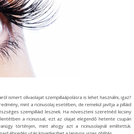
ól ismert olívaolajat szempillaápolásra is lehet használni, igaz?
edmény, mint a ricinusolaj esetében, de remekül javítja a pilláid
észséges szempilláid lesznek. Ha növeszteni szeretnéd kicsiny
 Ellentétben a ricinussal, ezt az olajat elegendő hetente csupán
anúgy történjen, mint ahogy azt a ricinusolajnál említettük.
, majd ébredés után következhet a langyos vizes öblítés.