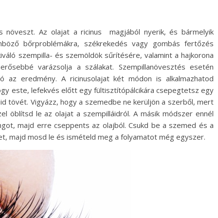
s növeszt. Az olajat a ricinus magjából nyerik, és bármelyik
lönböző bőrproblémákra, székrekedés vagy gombás fertőzés
kiváló szempilla- és szemöldök sűrítésére, valamint a hajkorona
erősebbé varázsolja a szálakat. Szempillanövesztés esetén
ató az eredmény. A ricinusolajat két módon is alkalmazhatod
gy este, lefekvés előtt egy fültisztítópálcikára csepegtetsz egy
láid tövét. Vigyázz, hogy a szemedbe ne kerüljön a szerből, mert
zel öblítsd le az olajat a szempilláidról. A másik módszer ennél
ngot, majd erre cseppents az olajból. Csukd be a szemed és a
det, majd mosd le és ismételd meg a folyamatot még egyszer.