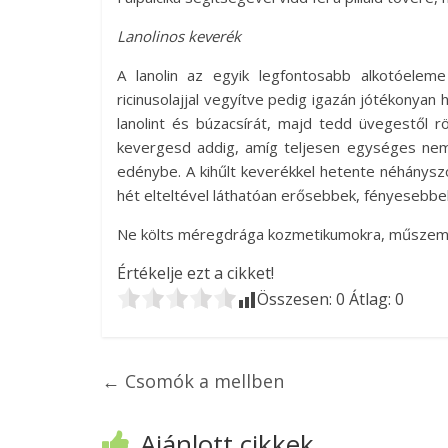
Lanolinos keverék
A lanolin az egyik legfontosabb alkotóeleme
ricinusolajjal vegyítve pedig igazán jótékonyan 
lanolint és búzacsírát, majd tedd üvegestől r
kevergesd addig, amíg teljesen egységes ne
edénybe. A kihűlt keverékkel hetente néhányszo
hét elteltével láthatóan erősebbek, fényesebbe
Ne költs méregdrága kozmetikumokra, műszempi
Értékelje ezt a cikket!
Összesen:
0
Átlag:
0
←
Csomók a mellben
Ajánlott cikkek