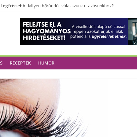
Legfrissebb:
Milyen bőröndöt válasszunk utazásunkhoz?
Elérhető zöld energia mindenki számára
Tartalék ajándék, amit szívesen megtartasz magadnak
Különleges tömörfa ládák Indiából
A zöld forradalom: A mosó- és parfümtermékek környe
S
RECEPTEK
HUMOR