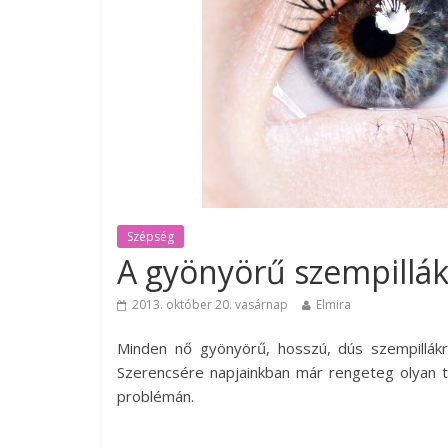
Szépség
A gyönyörű szempillák 
2013. október 20. vasárnap
Elmira
Minden nő gyönyörű, hosszú, dús szempillákra
Szerencsére napjainkban már rengeteg olyan 
problémán.