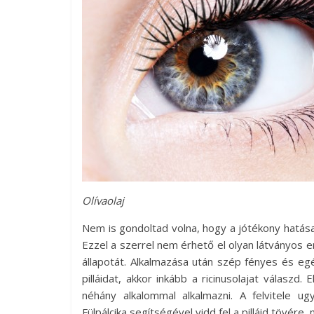
Olívaolaj
Nem is gondoltad volna, hogy a jótékony hatásair
Ezzel a szerrel nem érhető el olyan látványos er
állapotát. Alkalmazása után szép fényes és eg
pilláidat, akkor inkább a ricinusolajat válaszd.
néhány alkalommal alkalmazni. A felvitele ugy
Fülpálcika segítségével vidd fel a pilláid tövére