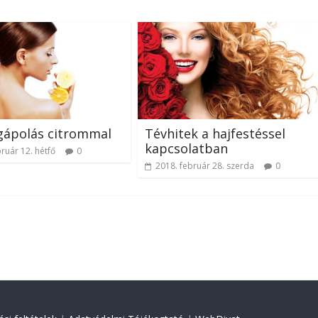
gápolás citrommal
Tévhitek a hajfestéssel
kapcsolatban
ruár 12. hétfő
0
2018. február 28. szerda
0