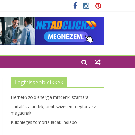
zetbarát szempontjainak erősítése
Legfrissebb cikkek
Elérhető zöld energia mindenki számára
Tartalék ajándék, amit szívesen megtartasz
magadnak
Különleges tömörfa ládák Indiából