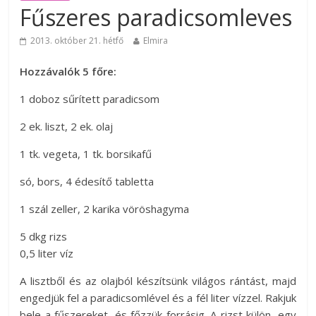
Fűszeres paradicsomleves
2013. október 21. hétfő
Elmira
Hozzávalók 5 főre:
1 doboz sűrített paradicsom
2 ek. liszt, 2 ek. olaj
1 tk. vegeta, 1 tk. borsikafű
só, bors, 4 édesítő tabletta
1 szál zeller, 2 karika vöröshagyma
5 dkg rizs
0,5 liter víz
A lisztből és az olajból készítsünk világos rántást, majd
engedjük fel a paradicsomlével és a fél liter vízzel. Rakjuk
bele a fűszereket, és főzzük forrásig. A rizst külön, egy