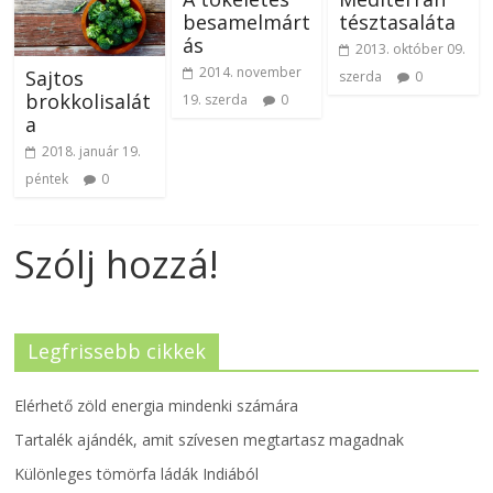
besamelmárt
tésztasaláta
ás
2013. október 09.
2014. november
Sajtos
szerda
0
brokkolisalát
19. szerda
0
a
2018. január 19.
péntek
0
Szólj hozzá!
Legfrissebb cikkek
Elérhető zöld energia mindenki számára
Tartalék ajándék, amit szívesen megtartasz magadnak
Különleges tömörfa ládák Indiából