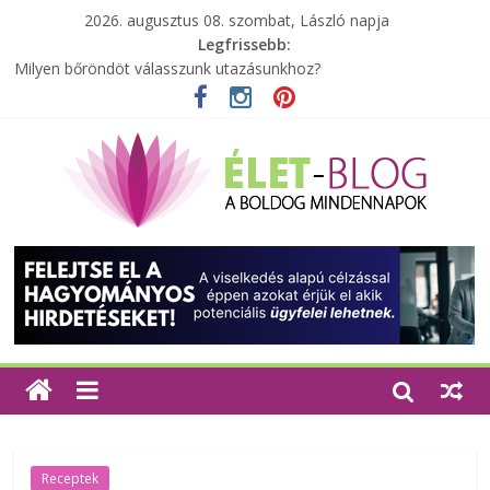
2026. augusztus 08. szombat, László napja
Legfrissebb:
Milyen bőröndöt válasszunk utazásunkhoz?
Elérhető zöld energia mindenki számára
Tartalék ajándék, amit szívesen megtartasz magadnak
Különleges tömörfa ládák Indiából
A zöld forradalom: A mosó- és parfümtermékek környezetbarát
szempontjainak erősítése
Receptek