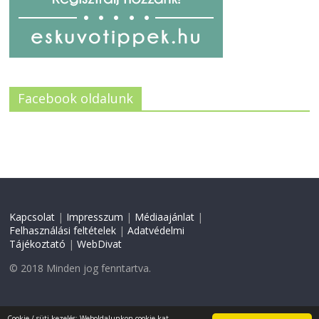
Facebook oldalunk
Kapcsolat
|
Impresszum
|
Médiaajánlat
|
Felhasználási feltételek
|
Adatvédelmi
Tájékoztató
|
WebDivat
© 2018 Minden jog fenntartva.
Weboldal készítés:
CW
Cookie / süti kezelés: Weboldalunkon cookie-kat