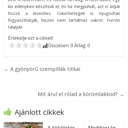
kis edényben készítsük el, és ha megpuhult, azt is adjuk
hozzá a leveshez. Cukorbetegek is nyugodtan
fogyaszthatják, hiszen nem tartalmaz cukrot. Forrón
tálaljuk!
Értékelje ezt a cikket!
Összesen:
0
Átlag:
0
←
A gyönyörű szempillák titkai
Mit árul el rólad a körömlakkod?
→
Ajánlott cikkek
A tökéletes
Mediterrán