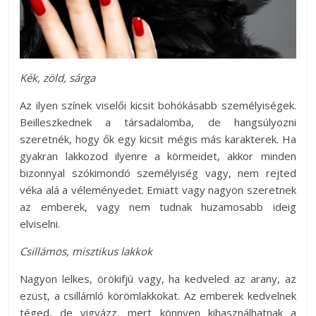
Kék, zöld, sárga
Az ilyen színek viselői kicsit bohókásabb személyiségek.
Beilleszkednek a társadalomba, de hangsúlyozni
szeretnék, hogy ők egy kicsit mégis más karakterek. Ha
gyakran lakkozod ilyenre a körmeidet, akkor minden
bizonnyal szókimondó személyiség vagy, nem rejted
véka alá a véleményedet. Emiatt vagy nagyon szeretnek
az emberek, vagy nem tudnak huzamosabb ideig
elviselni.
Csillámos, misztikus lakkok
Nagyon lelkes, örökifjú vagy, ha kedveled az arany, az
ezüst, a csillámló körömlakkokat. Az emberek kedvelnek
téged, de vigyázz, mert könnyen kihasználhatnak a