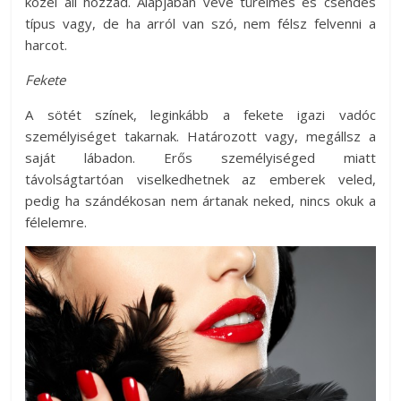
közel áll hozzád. Alapjában véve türelmes és csendes
típus vagy, de ha arról van szó, nem félsz felvenni a
harcot.
Fekete
A sötét színek, leginkább a fekete igazi vadóc
személyiséget takarnak. Határozott vagy, megállsz a
saját lábadon. Erős személyiséged miatt
távolságtartóan viselkedhetnek az emberek veled,
pedig ha szándékosan nem ártanak neked, nincs okuk a
félelemre.