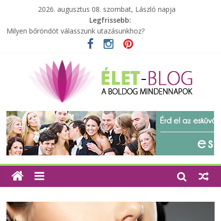
2026. augusztus 08. szombat, László napja
Legfrissebb:
Milyen bőröndöt válasszunk utazásunkhoz?
Elérhető zöld energia mindenki számára
Tartalék ajándék, amit szívesen megtartasz magadnak
Különleges tömörfa ládák Indiából
A zöld forradalom: A mosó- és parfümtermékek környezetbarát
szempontjainak erősítése