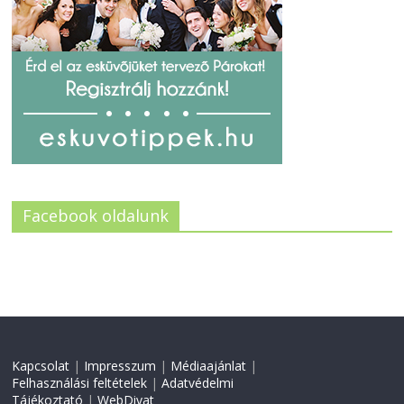
Facebook oldalunk
Kapcsolat
|
Impresszum
|
Médiaajánlat
|
Felhasználási feltételek
|
Adatvédelmi
Tájékoztató
|
WebDivat