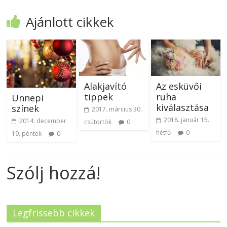
Ajánlott cikkek
Alakjavító
Az esküvői
tippek
ruha
Ünnepi
kiválasztása
színek
2017. március 30.
2018. január 15.
2014. december
csütörtök
0
hétfő
0
19. péntek
0
Szólj hozzá!
Legfrissebb cikkek