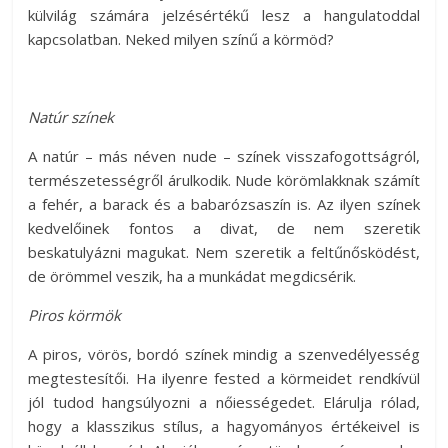
külvilág számára jelzésértékű lesz a hangulatoddal
kapcsolatban. Neked milyen színű a körmöd?
Natúr színek
A natúr – más néven nude – színek visszafogottságról,
természetességről árulkodik. Nude körömlakknak számít
a fehér, a barack és a babarózsaszín is. Az ilyen színek
kedvelőinek fontos a divat, de nem szeretik
beskatulyázni magukat. Nem szeretik a feltűnősködést,
de örömmel veszik, ha a munkádat megdicsérik.
Piros körmök
A piros, vörös, bordó színek mindig a szenvedélyesség
megtestesítői. Ha ilyenre fested a körmeidet rendkívül
jól tudod hangsúlyozni a nőiességedet. Elárulja rólad,
hogy a klasszikus stílus, a hagyományos értékeivel is