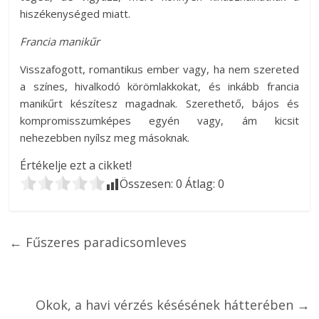
hiszékenységed miatt.
Francia manikűr
Visszafogott, romantikus ember vagy, ha nem szereted
a színes, hivalkodó körömlakkokat, és inkább francia
manikűrt készítesz magadnak. Szerethető, bájos és
kompromisszumképes egyén vagy, ám kicsit
nehezebben nyílsz meg másoknak.
Értékelje ezt a cikket!
Összesen:
0
Átlag:
0
←
Fűszeres paradicsomleves
Okok, a havi vérzés késésének hátterében
→