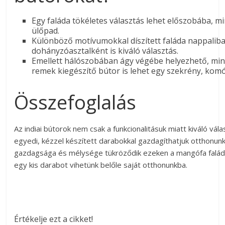
Egy faláda tökéletes választás lehet előszobába, mi
ülőpad.
Különböző motívumokkal díszített faláda nappalib
dohányzóasztalként is kiváló választás.
Emellett hálószobában ágy végébe helyezhető, min
remek kiegészítő bútor is lehet egy szekrény, komó
Összefoglalás
Az indiai bútorok nem csak a funkcionalitásuk miatt kiváló vá
egyedi, kézzel készített darabokkal gazdagíthatjuk otthonunkat
gazdagsága és mélysége tükröződik ezeken a mangófa falád
egy kis darabot vihetünk belőle saját otthonunkba.
Értékelje ezt a cikket!