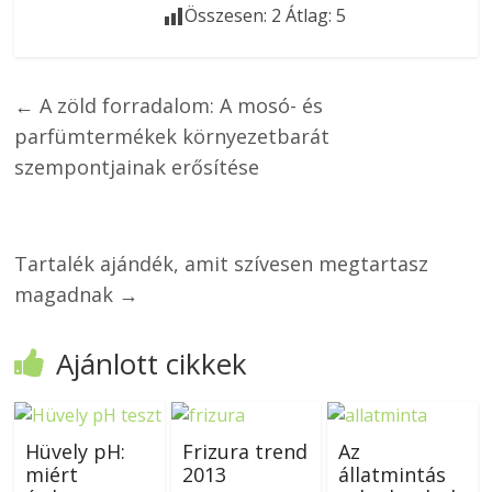
Összesen:
2
Átlag:
5
←
A zöld forradalom: A mosó- és
parfümtermékek környezetbarát
szempontjainak erősítése
Tartalék ajándék, amit szívesen megtartasz
magadnak
→
Ajánlott cikkek
Hüvely pH:
Frizura trend
Az
miért
2013
állatmintás