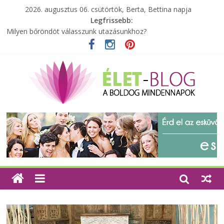
2026. augusztus 06. csütörtök, Berta, Bettina napja
Legfrissebb:
A zöld forradalom: A mosó- és parfümtermékek környezetbarát
szempontjainak erősítése
Milyen bőröndöt válasszunk utazásunkhoz?
Elérhető zöld energia mindenki számára
Tartalék ajándék, amit szívesen megtartasz magadnak
Különleges tömörfa ládák Indiából