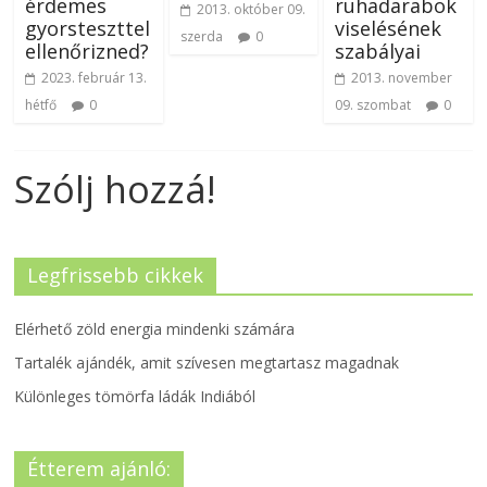
érdemes
ruhadarabok
2013. október 09.
gyorsteszttel
viselésének
szerda
0
ellenőrizned?
szabályai
2023. február 13.
2013. november
hétfő
0
09. szombat
0
Szólj hozzá!
Legfrissebb cikkek
Elérhető zöld energia mindenki számára
Tartalék ajándék, amit szívesen megtartasz magadnak
Különleges tömörfa ládák Indiából
Étterem ajánló: