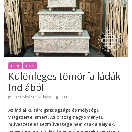
Blog
Divat
Különleges tömörfa ládák
Indiából
2023. október 24. kedd
Eliza
Az indiai kultúra gazdagsága és mélysége
világszerte ismert. Az ország hagyományai,
művészete és kézművessége nem csak a helyiek,
hanem a világ minden táján élő emberek számára is