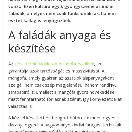
vonzó. Ezen kultúra egyik gyöngyszeme az indiai
faládák, amelyek nem csak funkcionálisak, hanem
esztétikailag is lenyűgözőek.
A faládák anyaga és
készítése
Az
indiai tároló ládák tömörfából készülnek
, ami
garantálja azok tartósságát és masszivitását. A
mangófa, amely gyakran az asztalok alapanyagaként
szolgál, nem csak szép megjelenésű, hanem rendkívül
strapabíró is. Emellett a mangófa gyors növekedése
miatt fenntartható forrásnak számít, így környezetbarát
választás is.
A kézzel készített és faragott bútorok minden egyes
darabja egyedi. A hagyományos indiai faragási technikák
és motívumok, mint például a lótuszvirág vagy az