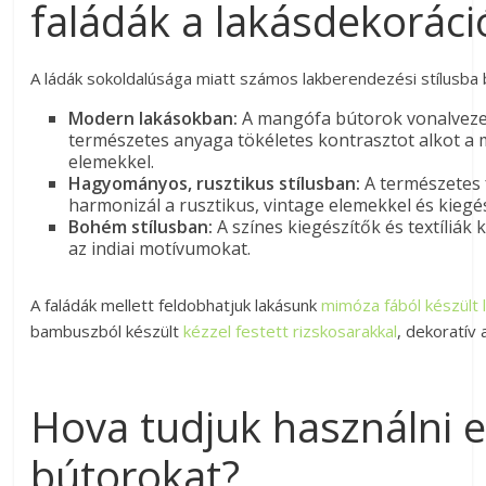
faládák a lakásdekorác
A ládák sokoldalúsága miatt számos lakberendezési stílusba b
Modern lakásokban:
A mangófa bútorok vonalveze
természetes anyaga tökéletes kontrasztot alkot a 
elemekkel.
Hagyományos, rusztikus stílusban:
A természetes
harmonizál a rusztikus, vintage elemekkel és kiegés
Bohém stílusban:
A színes kiegészítők és textíliák 
az indiai motívumokat.
A faládák mellett feldobhatjuk lakásunk
mimóza fából készült 
bambuszból készült
kézzel festett rizskosarakkal
, dekoratív 
Hova tudjuk használni e
bútorokat?