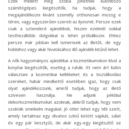
Ezek mellett még szóba jöhetnek különböző
számítógépes kiegészítők, ha tudjuk, hogy a
megajándékozni kívánt személy otthonosan mozog e
téren, vagy egyszerűen szereti az ilyesmit. Persze ezek
csak a sztenderd ajándékok, hiszen ezeknél sokkal
testhezállóbb dolgokkal is lehet próbálkozni. Ehhez
persze már jobban kell ismernünk az illetőt, de egy
hobbihoz vagy akár hivatásához illő ajándék kitűnő lehet.
A nők hagyományos ajándékai a kozmetikumokon kívül a
konyhai kiegészítők, esetleg a ruhák. Itt nem árt külön
választani a kozmetikai kellékeket és a tisztálkodási
szereket, habár mindkettő esetében igaz, hogy csak
olyat ajándékozzunk, amiről tudjuk, hogy az illető
szívesen használja. Ne adjunk például
dekorkozmetikumokat azoknak, akikről tudjuk, hogy nem
szokták sminkelni magukat. Jó ötlet lehet egy téli szett,
amely tartalmaz egy divatos színű kötött sapkát, sálat
és egy pár kesztyűt, de akár egy-egy kiegészítő se