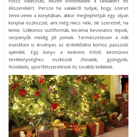
rossz választás, hiszen bolondulunk a táskákért és
ékszerekért. Persze ha valakiről tudjuk, hogy szeret
tenni-venni a konyhában, akkor meglephetjük egy olyan
konyhai eszközzel, ami még nincs neki, de szeretné, ha
lenne. Szilikonos sütőformák, kerámia bevonatos tepsik,
serpenyők mindig jól jönnek. Természetesen a nők
esetében is érvényes az érdeklődési körhöz passzoló
ajándék. Egy könyv a kedvenc írótól, kézműves
tevékenységhez eszközök (fonalak, gyöngyök,
festékek), sportfelszerelések és további kellékek.