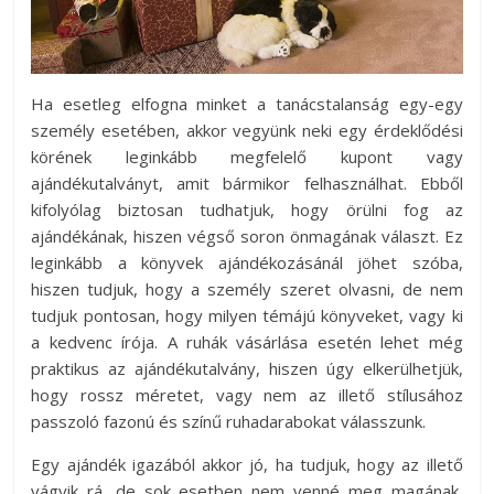
Ha esetleg elfogna minket a tanácstalanság egy-egy
személy esetében, akkor vegyünk neki egy érdeklődési
körének leginkább megfelelő kupont vagy
ajándékutalványt, amit bármikor felhasználhat. Ebből
kifolyólag biztosan tudhatjuk, hogy örülni fog az
ajándékának, hiszen végső soron önmagának választ. Ez
leginkább a könyvek ajándékozásánál jöhet szóba,
hiszen tudjuk, hogy a személy szeret olvasni, de nem
tudjuk pontosan, hogy milyen témájú könyveket, vagy ki
a kedvenc írója. A ruhák vásárlása esetén lehet még
praktikus az ajándékutalvány, hiszen úgy elkerülhetjük,
hogy rossz méretet, vagy nem az illető stílusához
passzoló fazonú és színű ruhadarabokat válasszunk.
Egy ajándék igazából akkor jó, ha tudjuk, hogy az illető
vágyik rá, de sok esetben nem venné meg magának,