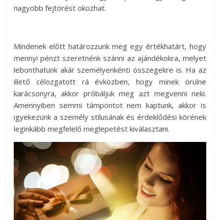
nagyobb fejtörést okozhat.
Mindenek előtt határozzunk meg egy értékhatárt, hogy
mennyi pénzt szeretnénk szánni az ajándékokra, melyet
lebonthatunk akár személyenkénti összegekre is. Ha az
illető célozgatott rá évközben, hogy minek örülne
karácsonyra, akkor próbáljuk meg azt megvenni neki.
Amennyiben semmi támpontot nem kaptunk, akkor is
igyekezünk a személy stílusának és érdeklődési körének
leginkább megfelelő meglepetést kiválasztani.