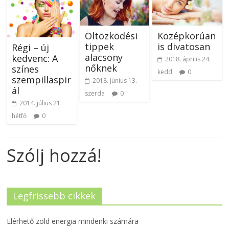
Öltözködési
Középkorúan
tippek
is divatosan
Régi – új
alacsony
kedvenc: A
2018. április 24.
nőknek
színes
kedd
0
szempillaspir
2018. június 13.
ál
szerda
0
2014. július 21.
hétfő
0
Szólj hozzá!
Legfrissebb cikkek
Elérhető zöld energia mindenki számára