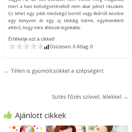
mert a havi költségvetéséből nem akar pénzt rászánni.
Ez lehet egy jobb minőségű bortól vagy likőrtől kezdve
egy könyvön át egy új táskáig bármi, egyénenként
eltérő, hogy mire áhítozik leginkább.
Értékelje ezt a cikket!
Összesen:
0
Átlag:
0
←
Télen is gyümölcsökkel a szépségért
Sütés-főzés szívvel, lélekkel
→
Ajánlott cikkek