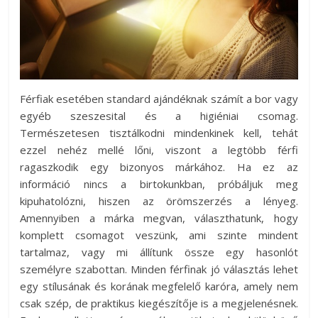
Férfiak esetében standard ajándéknak számít a bor vagy
egyéb szeszesital és a higiéniai csomag.
Természetesen tisztálkodni mindenkinek kell, tehát
ezzel nehéz mellé lőni, viszont a legtöbb férfi
ragaszkodik egy bizonyos márkához. Ha ez az
információ nincs a birtokunkban, próbáljuk meg
kipuhatolózni, hiszen az örömszerzés a lényeg.
Amennyiben a márka megvan, választhatunk, hogy
komplett csomagot veszünk, ami szinte mindent
tartalmaz, vagy mi állítunk össze egy hasonlót
személyre szabottan. Minden férfinak jó választás lehet
egy stílusának és korának megfelelő karóra, amely nem
csak szép, de praktikus kiegészítője is a megjelenésnek.