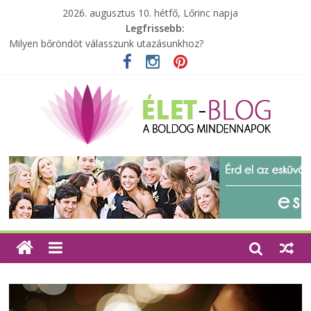
2026. augusztus 10. hétfő, Lőrinc napja
Legfrissebb:
A zöld forradalom: A mosó- és parfümtermékek környezetbarát
szempontjainak erősítése
Milyen bőröndöt válasszunk utazásunkhoz?
Elérhető zöld energia mindenki számára
Tartalék ajándék, amit szívesen megtartasz magadnak
Különleges tömörfa ládák Indiából