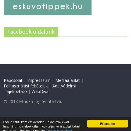
Facebook oldalunk
Kapcsolat
|
Impresszum
|
Médiaajánlat
|
Felhasználási feltételek
|
Adatvédelmi
Tájékoztató
|
WebDivat
© 2018 Minden jog fenntartva.
Weboldal készítés:
CW
Cookie / süti kezelés: Weboldalunkon cookie-kat
Elfogadom.
használunk, melyek célja, hogy teljes körû szolgáltatást
nyújtsunk látogatóink részére.
Tudjon meg többet...