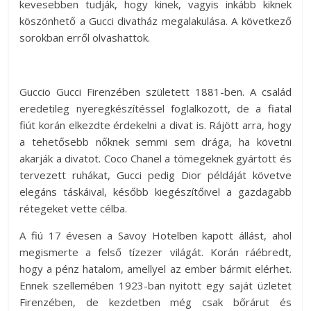
kevesebben tudják, hogy kinek, vagyis inkább kiknek
köszönhető a Gucci divatház megalakulása. A következő
sorokban erről olvashattok.
Guccio Gucci Firenzében született 1881-ben. A család
eredetileg nyeregkészítéssel foglalkozott, de a fiatal
fiút korán elkezdte érdekelni a divat is. Rájött arra, hogy
a tehetősebb nőknek semmi sem drága, ha követni
akarják a divatot. Coco Chanel a tömegeknek gyártott és
tervezett ruhákat, Gucci pedig Dior példáját követve
elegáns táskáival, később kiegészítőivel a gazdagabb
rétegeket vette célba.
A fiú 17 évesen a Savoy Hotelben kapott állást, ahol
megismerte a felső tízezer világát. Korán ráébredt,
hogy a pénz hatalom, amellyel az ember bármit elérhet.
Ennek szellemében 1923-ban nyitott egy saját üzletet
Firenzében, de kezdetben még csak bőrárut és