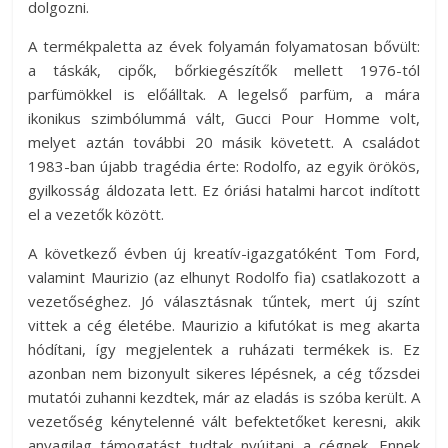
dolgozni.
A termékpaletta az évek folyamán folyamatosan bővült:
a táskák, cipők, bőrkiegészítők mellett 1976-tól
parfümökkel is előálltak. A legelső parfüm, a mára
ikonikus szimbólummá vált, Gucci Pour Homme volt,
melyet aztán további 20 másik követett. A családot
1983-ban újabb tragédia érte: Rodolfo, az egyik örökös,
gyilkosság áldozata lett. Ez óriási hatalmi harcot indított
el a vezetők között.
A következő évben új kreatív-igazgatóként Tom Ford,
valamint Maurizio (az elhunyt Rodolfo fia) csatlakozott a
vezetőséghez. Jó választásnak tűntek, mert új színt
vittek a cég életébe. Maurizio a kifutókat is meg akarta
hódítani, így megjelentek a ruházati termékek is. Ez
azonban nem bizonyult sikeres lépésnek, a cég tőzsdei
mutatói zuhanni kezdtek, már az eladás is szóba került. A
vezetőség kénytelenné vált befektetőket keresni, akik
anyagilag támogatást tudtak nyújtani a cégnek. Ennek