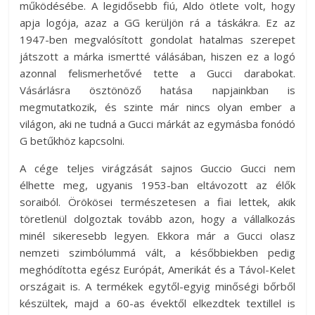
működésébe. A legidősebb fiú, Aldo ötlete volt, hogy
apja logója, azaz a GG kerüljön rá a táskákra. Ez az
1947-ben megvalósított gondolat hatalmas szerepet
játszott a márka ismertté válásában, hiszen ez a logó
azonnal felismerhetővé tette a Gucci darabokat.
Vásárlásra ösztönöző hatása napjainkban is
megmutatkozik, és szinte már nincs olyan ember a
világon, aki ne tudná a Gucci márkát az egymásba fonódó
G betűkhöz kapcsolni.
A cége teljes virágzását sajnos Guccio Gucci nem
élhette meg, ugyanis 1953-ban eltávozott az élők
soraiból. Örökösei természetesen a fiai lettek, akik
töretlenül dolgoztak tovább azon, hogy a vállalkozás
minél sikeresebb legyen. Ekkora már a Gucci olasz
nemzeti szimbólummá vált, a későbbiekben pedig
meghódította egész Európát, Amerikát és a Távol-Kelet
országait is. A termékek egytől-egyig minőségi bőrből
készültek, majd a 60-as évektől elkezdtek textillel is