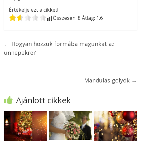
Értékelje ezt a cikket!
Összesen:
8
Átlag:
1.6
←
Hogyan hozzuk formába magunkat az
ünnepekre?
Mandulás golyók
→
Ajánlott cikkek