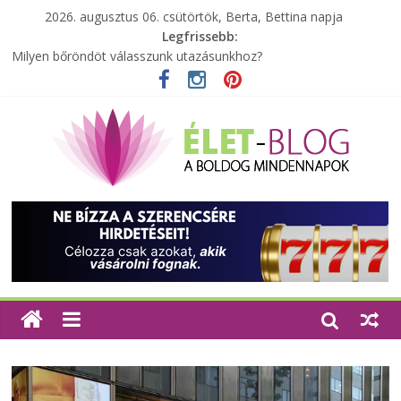
2026. augusztus 06. csütörtök, Berta, Bettina napja
Legfrissebb:
A zöld forradalom: A mosó- és parfümtermékek környezetbarát
szempontjainak erősítése
Milyen bőröndöt válasszunk utazásunkhoz?
Elérhető zöld energia mindenki számára
Tartalék ajándék, amit szívesen megtartasz magadnak
Különleges tömörfa ládák Indiából