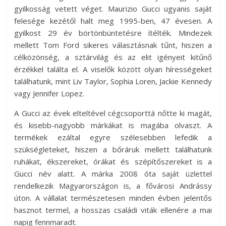
gyilkosság vetett véget. Maurizio Gucci ugyanis saját
felesége kezétől halt meg 1995-ben, 47 évesen. A
gyilkost 29 év börtönbüntetésre ítélték. Mindezek
mellett Tom Ford sikeres választásnak tűnt, hiszen a
célközönség, a sztárvilág és az elit igényeit kitűnő
érzékkel találta el. A viselők között olyan hírességeket
találhatunk, mint Liv Taylor, Sophia Loren, Jackie Kennedy
vagy Jennifer Lopez.
A Gucci az évek elteltével cégcsoporttá nőtte ki magát,
és kisebb-nagyobb márkákat is magába olvaszt. A
termékek ezáltal egyre szélesebben lefedik a
szükségleteket, hiszen a bőráruk mellett találhatunk
ruhákat, ékszereket, órákat és szépítőszereket is a
Gucci név alatt. A márka 2008 óta saját üzlettel
rendelkezik Magyarországon is, a fővárosi Andrássy
úton. A vállalat természetesen minden évben jelentős
hasznot termel, a hosszas családi viták ellenére a mai
napig fennmaradt.