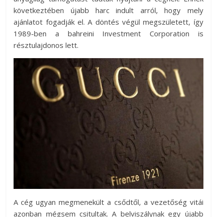
következtében újabb harc indult arról, hogy mely
ajánlatot fogadják el. A döntés végül megszületett, így
1989-ben a bahreini Investment Corporation is
résztulajdonos lett.
A cég ugyan megmenekült a csődtől, a vezetőség vitái
azonban mégsem csitultak. A belviszálynak egy újabb