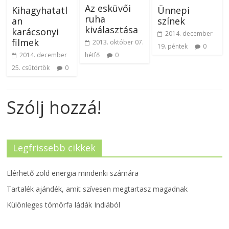
Az esküvői
Kihagyhatatl
Ünnepi
ruha
an
színek
kiválasztása
karácsonyi
2014. december
filmek
2013. október 07.
19. péntek
0
2014. december
hétfő
0
25. csütörtök
0
Szólj hozzá!
Legfrissebb cikkek
Elérhető zöld energia mindenki számára
Tartalék ajándék, amit szívesen megtartasz magadnak
Különleges tömörfa ládák Indiából