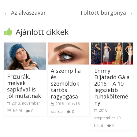
←
Az alvászavar
Töltött burgonya
→
Ajánlott cikkek
A szempilla
Emmy
Frizurák,
és
Díjátadó Gála
melyek
szemöldök
2016 – A 10
sapkával is
tartós
legszebb
jól mutatnak
ragyogása
ruhaköltemé
ny
2013. november
2018. július 18.
2016.
25. hétfő
0
szerda
0
szeptember 19.
hétfő
0