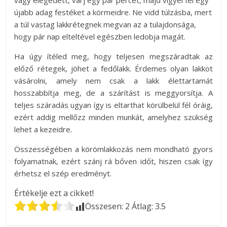
vagy elégedett, várj egy pár percet, majd vigyél fel egy
újabb adag festéket a körmeidre. Ne vidd túlzásba, mert
a túl vastag lakkrétegnek megvan az a tulajdonsága,
hogy pár nap elteltével egészben ledobja magát.
Ha úgy ítéled meg, hogy teljesen megszáradtak az
előző rétegek, jöhet a fedőlakk. Érdemes olyan lakkot
vásárolni, amely nem csak a lakk élettartamát
hosszabbítja meg, de a szárítást is meggyorsítja. A
teljes száradás ugyan így is eltarthat körülbelül fél óráig,
ezért addig mellőzz minden munkát, amelyhez szükség
lehet a kezeidre.
Összességében a körömlakkozás nem mondható gyors
folyamatnak, ezért szánj rá bőven időt, hiszen csak így
érhetsz el szép eredményt.
Értékelje ezt a cikket!
Összesen:
2
Átlag:
3.5