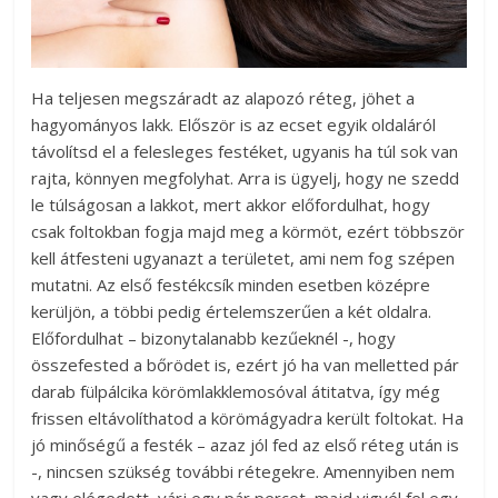
Ha teljesen megszáradt az alapozó réteg, jöhet a
hagyományos lakk. Először is az ecset egyik oldaláról
távolítsd el a felesleges festéket, ugyanis ha túl sok van
rajta, könnyen megfolyhat. Arra is ügyelj, hogy ne szedd
le túlságosan a lakkot, mert akkor előfordulhat, hogy
csak foltokban fogja majd meg a körmöt, ezért többször
kell átfesteni ugyanazt a területet, ami nem fog szépen
mutatni. Az első festékcsík minden esetben középre
kerüljön, a többi pedig értelemszerűen a két oldalra.
Előfordulhat – bizonytalanabb kezűeknél -, hogy
összefested a bőrödet is, ezért jó ha van melletted pár
darab fülpálcika körömlakklemosóval átitatva, így még
frissen eltávolíthatod a körömágyadra került foltokat. Ha
jó minőségű a festék – azaz jól fed az első réteg után is
-, nincsen szükség további rétegekre. Amennyiben nem