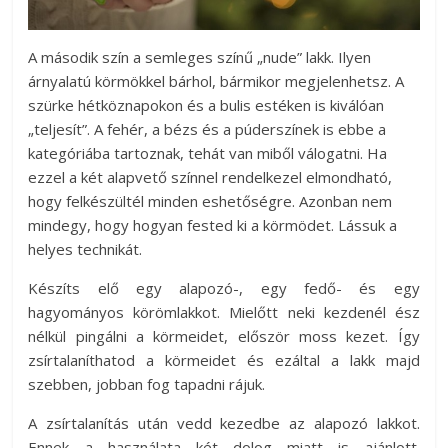
A második szín a semleges színű „nude” lakk. Ilyen
árnyalatú körmökkel bárhol, bármikor megjelenhetsz. A
szürke hétköznapokon és a bulis estéken is kiválóan
„teljesít”. A fehér, a bézs és a púderszínek is ebbe a
kategóriába tartoznak, tehát van miből válogatni. Ha
ezzel a két alapvető színnel rendelkezel elmondható,
hogy felkészültél minden eshetőségre. Azonban nem
mindegy, hogy hogyan fested ki a körmödet. Lássuk a
helyes technikát.
Készíts elő egy alapozó-, egy fedő- és egy
hagyományos körömlakkot. Mielőtt neki kezdenél ész
nélkül pingálni a körmeidet, először moss kezet. Így
zsírtalaníthatod a körmeidet és ezáltal a lakk majd
szebben, jobban fog tapadni rájuk.
A zsírtalanítás után vedd kezedbe az alapozó lakkot.
Ennek a használata két dolog miatt is ajánlott.