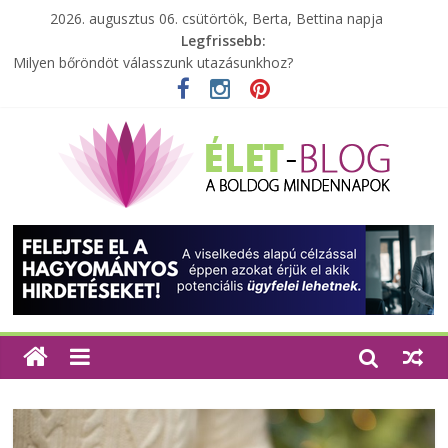
2026. augusztus 06. csütörtök, Berta, Bettina napja
Legfrissebb:
Milyen bőröndöt válasszunk utazásunkhoz?
Elérhető zöld energia mindenki számára
Tartalék ajándék, amit szívesen megtartasz magadnak
Különleges tömörfa ládák Indiából
A zöld forradalom: A mosó- és parfümtermékek környezetbarát
szempontjainak erősítése