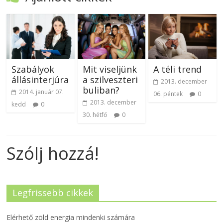
Szabályok
Mit viseljünk
A téli trend
állásinterjúra
a szilveszteri
2013. december
buliban?
2014. január 07.
06. péntek
0
2013. december
kedd
0
30. hétfő
0
Szólj hozzá!
Legfrissebb cikkek
Elérhető zöld energia mindenki számára