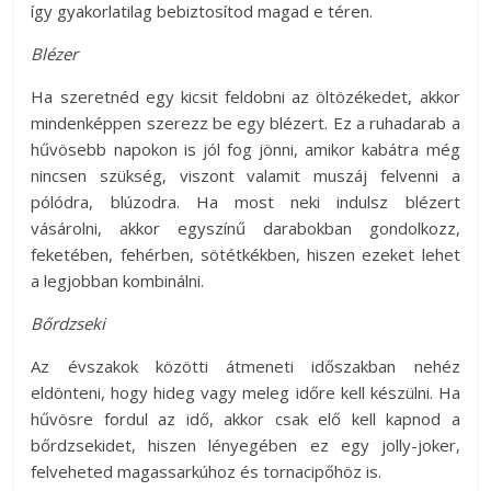
így gyakorlatilag bebiztosítod magad e téren.
Blézer
Ha szeretnéd egy kicsit feldobni az öltözékedet, akkor
mindenképpen szerezz be egy blézert. Ez a ruhadarab a
hűvösebb napokon is jól fog jönni, amikor kabátra még
nincsen szükség, viszont valamit muszáj felvenni a
pólódra, blúzodra. Ha most neki indulsz blézert
vásárolni, akkor egyszínű darabokban gondolkozz,
feketében, fehérben, sötétkékben, hiszen ezeket lehet
a legjobban kombinálni.
Bőrdzseki
Az évszakok közötti átmeneti időszakban nehéz
eldönteni, hogy hideg vagy meleg időre kell készülni. Ha
hűvösre fordul az idő, akkor csak elő kell kapnod a
bőrdzsekidet, hiszen lényegében ez egy jolly-joker,
felveheted magassarkúhoz és tornacipőhöz is.