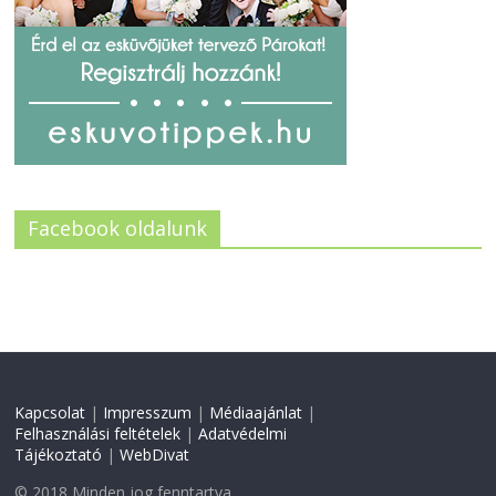
Facebook oldalunk
Kapcsolat
|
Impresszum
|
Médiaajánlat
|
Felhasználási feltételek
|
Adatvédelmi
Tájékoztató
|
WebDivat
© 2018 Minden jog fenntartva.