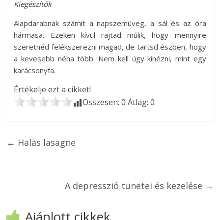
Kiegészítők
Alapdarabnak számít a napszemüveg, a sál és az óra
hármasa. Ezeken kívül rajtad múlik, hogy mennyire
szeretnéd felékszerezni magad, de tartsd észben, hogy
a kevesebb néha több. Nem kell úgy kinézni, mint egy
karácsonyfa.
Értékelje ezt a cikket!
Összesen:
0
Átlag:
0
←
Halas lasagne
A depresszió tünetei és kezelése
→
Ajánlott cikkek