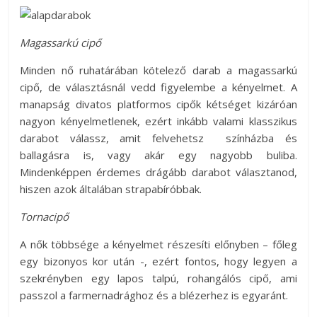
Magassarkú cipő
Minden nő ruhatárában kötelező darab a magassarkú
cipő, de választásnál vedd figyelembe a kényelmet. A
manapság divatos platformos cipők kétséget kizáróan
nagyon kényelmetlenek, ezért inkább valami klasszikus
darabot válassz, amit felvehetsz színházba és
ballagásra is, vagy akár egy nagyobb buliba.
Mindenképpen érdemes drágább darabot választanod,
hiszen azok általában strapabíróbbak.
Tornacipő
A nők többsége a kényelmet részesíti előnyben – főleg
egy bizonyos kor után -, ezért fontos, hogy legyen a
szekrényben egy lapos talpú, rohangálós cipő, ami
passzol a farmernadrághoz és a blézerhez is egyaránt.