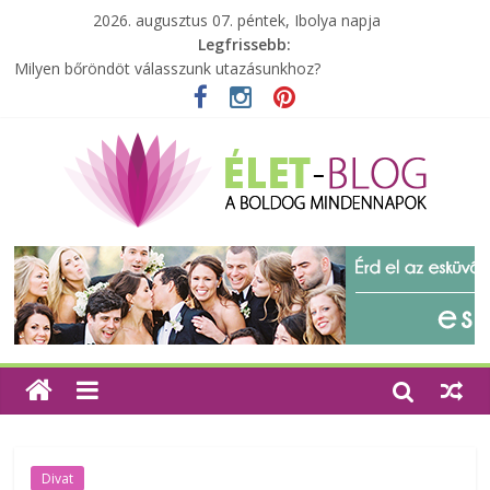
2026. augusztus 07. péntek, Ibolya napja
Legfrissebb:
Milyen bőröndöt válasszunk utazásunkhoz?
Elérhető zöld energia mindenki számára
Tartalék ajándék, amit szívesen megtartasz magadnak
Különleges tömörfa ládák Indiából
A zöld forradalom: A mosó- és parfümtermékek környezetbarát
szempontjainak erősítése
Divat