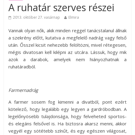
A ruhatár szerves részei
2013. október 27. vasárnap
Elmira
Vannak olyan nők, akik minden reggel tanácstalanul állnak
a szekrény előtt, kutatva a megfelelő nadrág vagy felső
után. Ősszel kicsit nehezebb felöltözni, mivel rétegesen,
mégis divatosan kell kilépni az utcára. Lássuk, hogy mik
azok a darabok, amelyek nem hiányozhatnak a
ruhatáradból.
Farmernadrág
A farmer sosem fog kimenni a divatból, pont ezért
kötelező, hogy legalább egy legyen a gardróbodban. A
legelőnyösebb tulajdonsága, hogy felveheted sportos-
és elegáns felsővel is. Ha biztosra akarsz menni, akkor
vegyél egy sötétebb színűt, és egy egészen világosat,