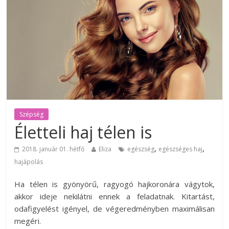
Szépség
Életteli haj télen is
,
,
2018. január 01. hétfő
Eliza
egészség
egészséges haj
hajápolás
Ha télen is gyönyörű, ragyogó hajkoronára vágytok,
akkor ideje nekilátni ennek a feladatnak. Kitartást,
odafigyelést igényel, de végeredményben maximálisan
megéri.