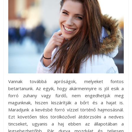
Vannak továbbá apróságok, melyeket fontos
betartanunk. Az egyik, hogy akármennyire is jól esik a
forró zuhany vagy fürdő, nem engedhetjük meg
magunknak, hiszen kiszárítják a bőrt és a hajat is.
Maradjunk a kevésbé forró vízzel történő hajmosásnál.
Ezt követően tilos törölközővel átdörzsölni a nedves
tincseket, ugyanis a haj ebben az állapotában a
legsebezhetőbb. Pár durva mozdulat és teljesen