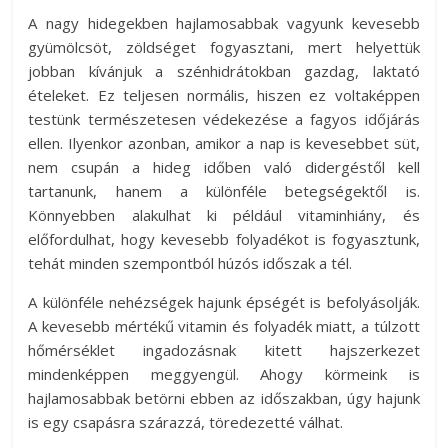
A nagy hidegekben hajlamosabbak vagyunk kevesebb
gyümölcsöt, zöldséget fogyasztani, mert helyettük
jobban kívánjuk a szénhidrátokban gazdag, laktató
ételeket. Ez teljesen normális, hiszen ez voltaképpen
testünk természetesen védekezése a fagyos időjárás
ellen. Ilyenkor azonban, amikor a nap is kevesebbet süt,
nem csupán a hideg időben való didergéstől kell
tartanunk, hanem a különféle betegségektől is.
Könnyebben alakulhat ki például vitaminhiány, és
előfordulhat, hogy kevesebb folyadékot is fogyasztunk,
tehát minden szempontból húzós időszak a tél.
A különféle nehézségek hajunk épségét is befolyásolják.
A kevesebb mértékű vitamin és folyadék miatt, a túlzott
hőmérséklet ingadozásnak kitett hajszerkezet
mindenképpen meggyengül. Ahogy körmeink is
hajlamosabbak betörni ebben az időszakban, úgy hajunk
is egy csapásra szárazzá, töredezetté válhat.