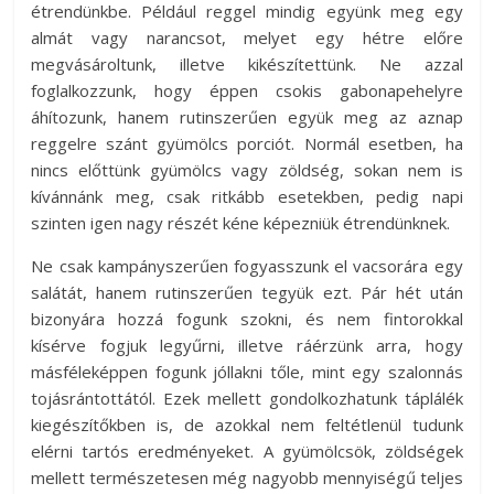
étrendünkbe. Például reggel mindig együnk meg egy
almát vagy narancsot, melyet egy hétre előre
megvásároltunk, illetve kikészítettünk. Ne azzal
foglalkozzunk, hogy éppen csokis gabonapehelyre
áhítozunk, hanem rutinszerűen együk meg az aznap
reggelre szánt gyümölcs porciót. Normál esetben, ha
nincs előttünk gyümölcs vagy zöldség, sokan nem is
kívánnánk meg, csak ritkább esetekben, pedig napi
szinten igen nagy részét kéne képezniük étrendünknek.
Ne csak kampányszerűen fogyasszunk el vacsorára egy
salátát, hanem rutinszerűen tegyük ezt. Pár hét után
bizonyára hozzá fogunk szokni, és nem fintorokkal
kísérve fogjuk legyűrni, illetve ráérzünk arra, hogy
másféleképpen fogunk jóllakni tőle, mint egy szalonnás
tojásrántottától. Ezek mellett gondolkozhatunk táplálék
kiegészítőkben is, de azokkal nem feltétlenül tudunk
elérni tartós eredményeket. A gyümölcsök, zöldségek
mellett természetesen még nagyobb mennyiségű teljes