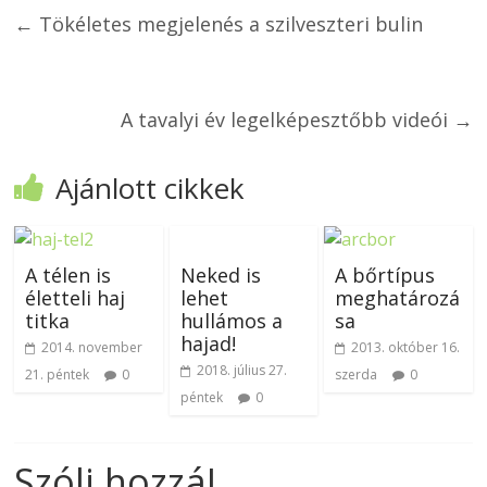
←
Tökéletes megjelenés a szilveszteri bulin
A tavalyi év legelképesztőbb videói
→
Ajánlott cikkek
A télen is
Neked is
A bőrtípus
életteli haj
lehet
meghatározá
titka
hullámos a
sa
hajad!
2014. november
2013. október 16.
2018. július 27.
21. péntek
0
szerda
0
péntek
0
Szólj hozzá!