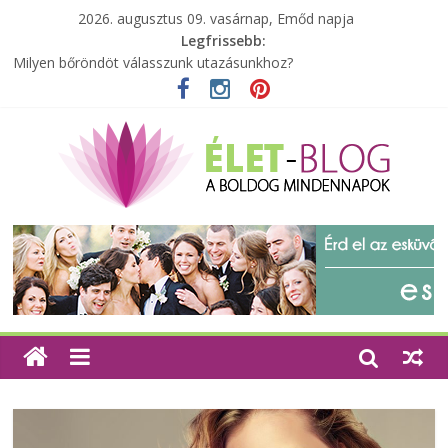
2026. augusztus 09. vasárnap, Emőd napja
Legfrissebb:
A zöld forradalom: A mosó- és parfümtermékek környezetbarát
szempontjainak erősítése
Milyen bőröndöt válasszunk utazásunkhoz?
Elérhető zöld energia mindenki számára
Tartalék ajándék, amit szívesen megtartasz magadnak
Különleges tömörfa ládák Indiából