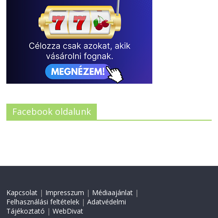
Facebook oldalunk
Kapcsolat
|
Impresszum
|
Médiaajánlat
|
Felhasználási feltételek
|
Adatvédelmi
Tájékoztató
|
WebDivat