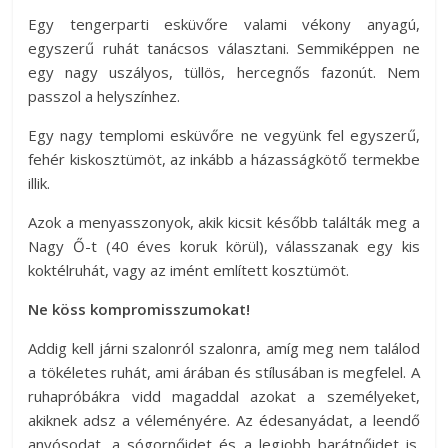
Egy tengerparti esküvőre valami vékony anyagú,
egyszerű ruhát tanácsos választani. Semmiképpen ne
egy nagy uszályos, tüllös, hercegnős fazonút. Nem
passzol a helyszínhez.
Egy nagy templomi esküvőre ne vegyünk fel egyszerű,
fehér kiskosztümöt, az inkább a házasságkötő termekbe
illik.
Azok a menyasszonyok, akik kicsit később találták meg a
Nagy Ő-t (40 éves koruk körül), válasszanak egy kis
koktélruhát, vagy az imént említett kosztümöt.
Ne köss kompromisszumokat!
Addig kell járni szalonról szalonra, amíg meg nem találod
a tökéletes ruhát, ami árában és stílusában is megfelel. A
ruhapróbákra vidd magaddal azokat a személyeket,
akiknek adsz a véleményére. Az édesanyádat, a leendő
anyósodat, a sógornőidet és a legjobb barátnőidet is.