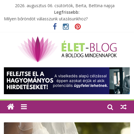
2026. augusztus 06. csütörtök, Berta, Bettina napja
Legfrissebb:
Milyen bőröndöt válasszunk utazásunkhoz?
Elérhető zöld energia mindenki számára
Tartalék ajándék, amit szívesen megtartasz magadnak
Különleges tömörfa ládák Indiából
A zöld forradalom: A mosó- és parfümtermékek környezetbarát
szempontjainak erősítése