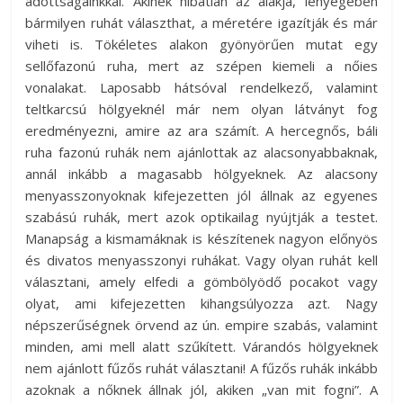
adottságainkkal. Akinek hibátlan az alakja, lényegében
bármilyen ruhát választhat, a méretére igazítják és már
viheti is. Tökéletes alakon gyönyörűen mutat egy
sellőfazonú ruha, mert az szépen kiemeli a nőies
vonalakat. Laposabb hátsóval rendelkező, valamint
teltkarcsú hölgyeknél már nem olyan látványt fog
eredményezni, amire az ara számít. A hercegnős, báli
ruha fazonú ruhák nem ajánlottak az alacsonyabbaknak,
annál inkább a magasabb hölgyeknek. Az alacsony
menyasszonyoknak kifejezetten jól állnak az egyenes
szabású ruhák, mert azok optikailag nyújtják a testet.
Manapság a kismamáknak is készítenek nagyon előnyös
és divatos menyasszonyi ruhákat. Vagy olyan ruhát kell
választani, amely elfedi a gömbölyödő pocakot vagy
olyat, ami kifejezetten kihangsúlyozza azt. Nagy
népszerűségnek örvend az ún. empire szabás, valamint
minden, ami mell alatt szűkített. Várandós hölgyeknek
nem ajánlott fűzős ruhát választani! A fűzős ruhák inkább
azoknak a nőknek állnak jól, akiken „van mit fogni”. A