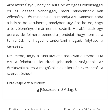
Arra azért figyelj, hogy ne állíts be az egész rokonsággal
és az összes vendéggel, mert mindenkinek van
véleménye, és mindenki el is mondja azt. Könnyen abba
a helyzetbe kerülhetsz, amelyben úgy érezheted, hogy
a te véleményed már nem is számít. Ha akár csak egy
percre, de felmerül benned a gondolat, hogy nem ez a
te ruhád, ne hagyd eltántorítani magad, folytasd a
keresést.
Ne feledd, hogy a ruha kiválasztása csak a kezdet. Ha
ezt a feladatot „letudtad” jöhetnek a virágosok, az
ételkiszállítók és a meghívók. Sok sikert és szerencsét a
szervezéshez!
Értékelje ezt a cikket!
Összesen:
0
Átlag:
0
←
Sajtos brokkolisaláta
Fog-és szájápolás
→