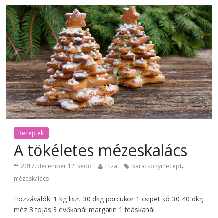
Receptek
A tökéletes mézeskalács
,
2017. december 12. kedd
Eliza
karácsonyi recept
mézeskalács
Hozzávalók: 1 kg liszt 30 dkg porcukor 1 csipet só 30-40 dkg
méz 3 tojás 3 evőkanál margarin 1 teáskanál