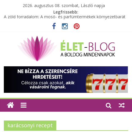
2026. augusztus 08. szombat, László napja
Legfrissebb:
A zöld forradalom: A mosó- és parfümtermékek környezetbarát
szempontjainak erősítése
Milyen bőröndöt válasszunk utazásunkhoz?
Elérhető zöld energia mindenki számára
Tartalék ajándék, amit szívesen megtartasz magadnak
Különleges tömörfa ládák Indiából
karácsonyi recept