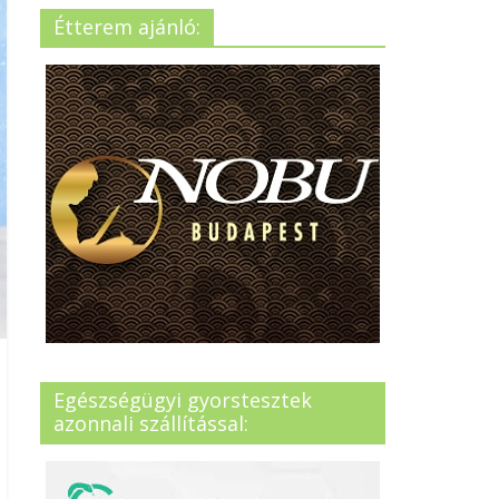
Étterem ajánló:
Egészségügyi gyorstesztek
azonnali szállítással: