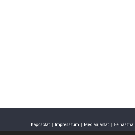
Kapcsolat
|
Impresszum
|
Médiaajánlat
|
Felhasználá
© 2018 Minden jog fenntartva.