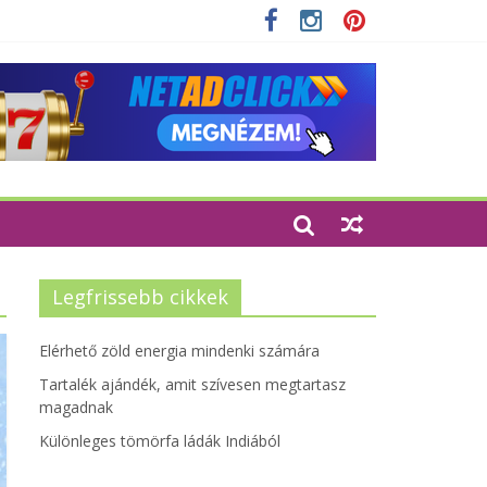
zetbarát szempontjainak erősítése
Legfrissebb cikkek
Elérhető zöld energia mindenki számára
Tartalék ajándék, amit szívesen megtartasz
magadnak
Különleges tömörfa ládák Indiából