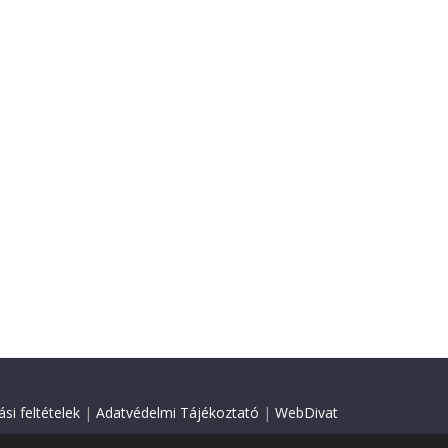
si feltételek
|
Adatvédelmi Tájékoztató
|
WebDivat