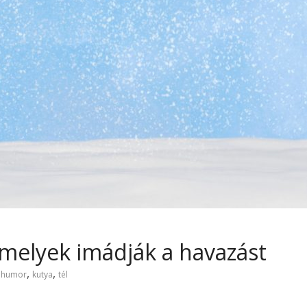
melyek imádják a havazást
,
,
,
humor
kutya
tél