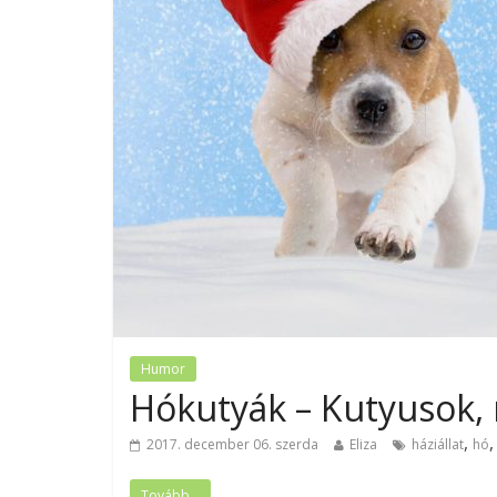
Humor
Hókutyák – Kutyusok, 
,
2017. december 06. szerda
Eliza
háziállat
hó
Tovább...