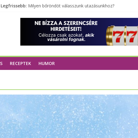
A zöld forradalom: A mosó- és parfümtermékek környe
Legfrissebb:
Milyen bőröndöt válasszunk utazásunkhoz?
Elérhető zöld energia mindenki számára
Tartalék ajándék, amit szívesen megtartasz magadnak
Különleges tömörfa ládák Indiából
S
RECEPTEK
HUMOR