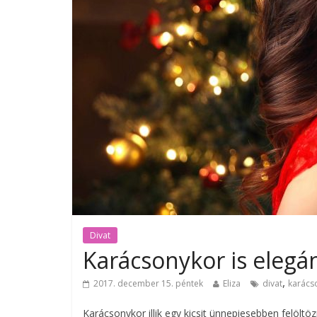
Divat
Karácsonykor is elegá
,
2017. december 15. péntek
Eliza
divat
karács
Karácsonykor illik egy kicsit ünnepiesebben felölt