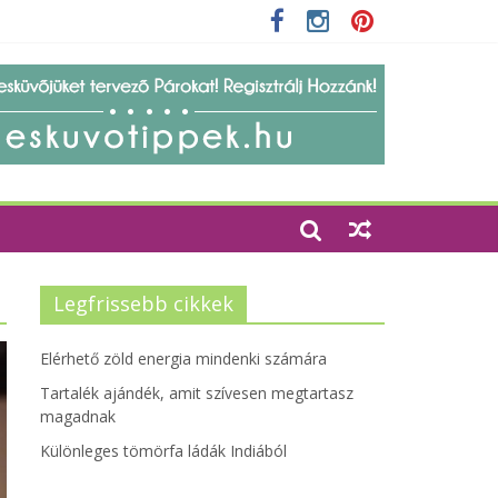
zempontjainak erősítése
Legfrissebb cikkek
Elérhető zöld energia mindenki számára
Tartalék ajándék, amit szívesen megtartasz
magadnak
Különleges tömörfa ládák Indiából