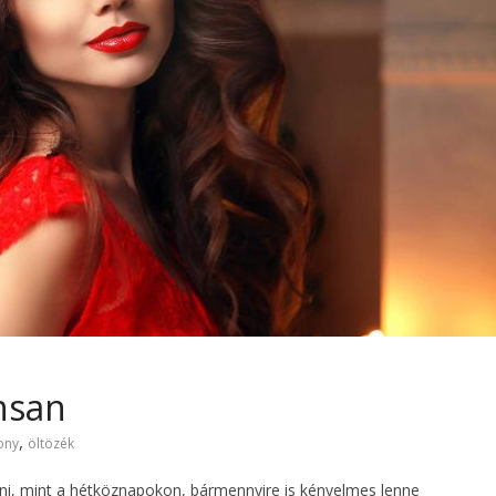
nsan
,
ony
öltözék
özni, mint a hétköznapokon, bármennyire is kényelmes lenne