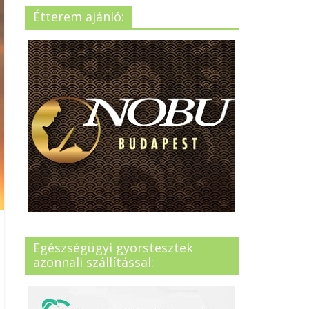
Étterem ajánló:
Egészségügyi gyorstesztek
azonnali szállítással: