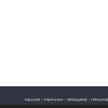
Kapcsolat
|
Impresszum
|
Médiaajánlat
|
Felhasználá
© 2018 Minden jog fenntartva.