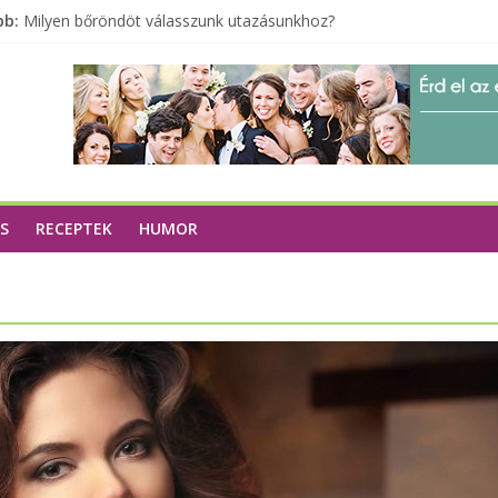
bb:
Milyen bőröndöt válasszunk utazásunkhoz?
Elérhető zöld energia mindenki számára
Tartalék ajándék, amit szívesen megtartasz magadnak
Különleges tömörfa ládák Indiából
A zöld forradalom: A mosó- és parfümtermékek környezetbarát s
S
RECEPTEK
HUMOR