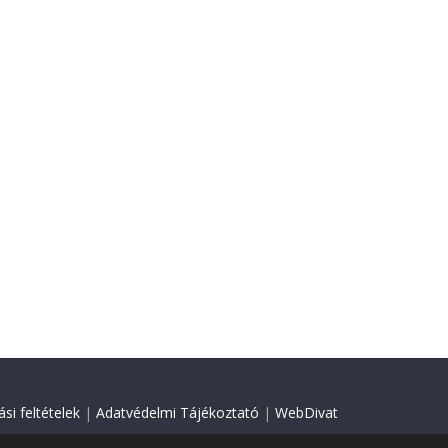
si feltételek
|
Adatvédelmi Tájékoztató
|
WebDivat