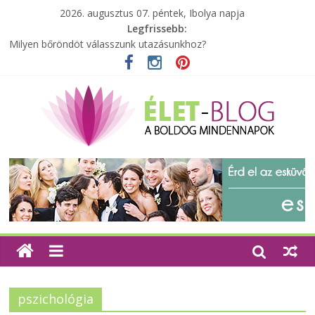
2026. augusztus 07. péntek, Ibolya napja
Legfrissebb:
A zöld forradalom: A mosó- és parfümtermékek környezetbarát
szempontjainak erősítése
Milyen bőröndöt válasszunk utazásunkhoz?
Elérhető zöld energia mindenki számára
Tartalék ajándék, amit szívesen megtartasz magadnak
Különleges tömörfa ládák Indiából
pszichológia