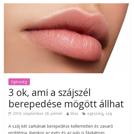
Egészség
3 ok, ami a szájszél
berepedése mögött állhat
,
2018. szeptember 28. péntek
Eliza
egészség
száj
A száj két sarkának berepedése kellemetlen és zavaró
probléma, ilyenkor az evés és az ivás is fájdalmas.