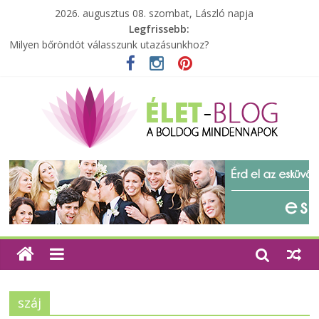
2026. augusztus 08. szombat, László napja
Legfrissebb:
Milyen bőröndöt válasszunk utazásunkhoz?
Elérhető zöld energia mindenki számára
Tartalék ajándék, amit szívesen megtartasz magadnak
Különleges tömörfa ládák Indiából
A zöld forradalom: A mosó- és parfümtermékek környezetbarát
szempontjainak erősítése
száj