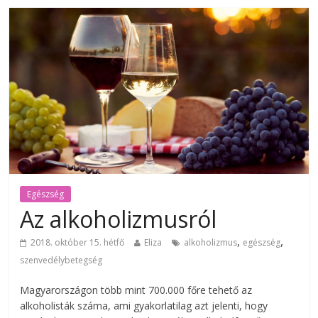
Egészség
Az alkoholizmusról
,
,
2018. október 15. hétfő
Eliza
alkoholizmus
egészség
szenvedélybetegség
Magyarországon több mint 700.000 főre tehető az
alkoholisták száma, ami gyakorlatilag azt jelenti, hogy