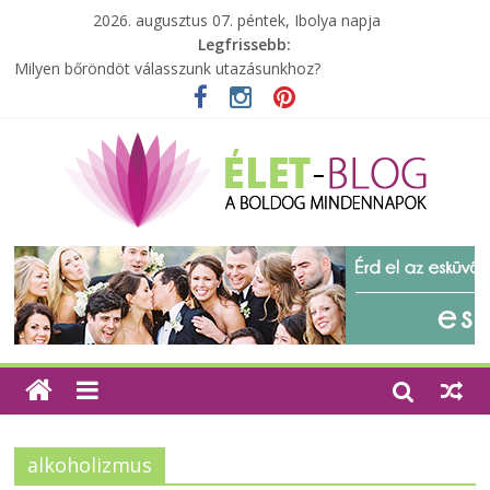
2026. augusztus 07. péntek, Ibolya napja
Legfrissebb:
Milyen bőröndöt válasszunk utazásunkhoz?
Elérhető zöld energia mindenki számára
Tartalék ajándék, amit szívesen megtartasz magadnak
Különleges tömörfa ládák Indiából
A zöld forradalom: A mosó- és parfümtermékek környezetbarát
szempontjainak erősítése
alkoholizmus