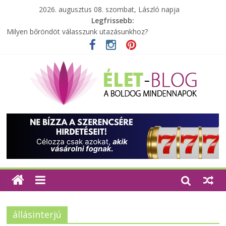
2026. augusztus 08. szombat, László napja
Legfrissebb:
Milyen bőröndöt válasszunk utazásunkhoz?
Elérhető zöld energia mindenki számára
Tartalék ajándék, amit szívesen megtartasz magadnak
Különleges tömörfa ládák Indiából
A zöld forradalom: A mosó- és parfümtermékek környezetbarát
szempontjainak erősítése
állásinterjú