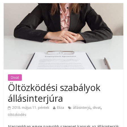
Divat
Öltözködési szabályok
állásinterjúra
,
,
2018. május 11. péntek
Eliza
állásinterjú
divat
öltözködés
Napjainkban egyre nagyobb szerepet kapnak az állásinterjúk