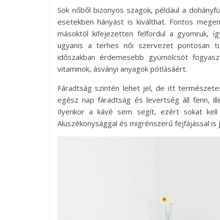
Sok nőből bizonyos szagok, például a dohányfü
esetekben hányást is kiválthat. Fontos mege
másoktól kifejezetten felfordul a gyomruk, í
ugyanis a terhes női szervezet pontosan tu
időszakban érdemesebb gyümölcsöt fogyaszt
vitaminok, ásványi anyagok pótlásáért.
Fáradtság szintén lehet jel, de itt természet
egész nap fáradtság és levertség áll fenn, il
Ilyenkor a kávé sem segít, ezért sokat kell 
Aluszékonysággal és migrénszerű fejfájással is j