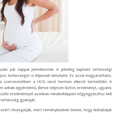
után pár nappal jelentkeznek. A jelenleg kapható terhességi
pos terhességet is képesek kimutatni. Ez azzal magyarázható,
nya szervezetében a HCG nevű hormon elkezd termelődni. A
 adnak egyértelmű, illetve teljesen biztos eredményt, ugyanis
Pozitív eredménnyel azonban mindenképpen nőgyógyászhoz kell
a terhesség gyanúját.
z, azért olvasgatják, mert reménykednek benne, hogy kisbabájuk