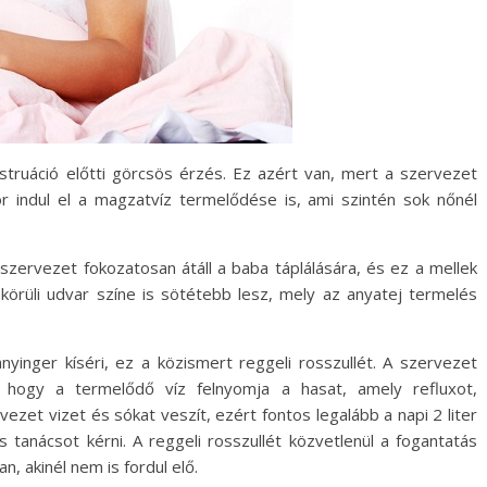
struáció előtti görcsös érzés. Ez azért van, mert a szervezet
kor indul el a magzatvíz termelődése is, ami szintén sok nőnél
szervezet fokozatosan átáll a baba táplálására, és ez a mellek
körüli udvar színe is sötétebb lesz, mely az anyatej termelés
nyinger kíséri, ez a közismert reggeli rosszullét. A szervezet
 hogy a termelődő víz felnyomja a hasat, amely refluxot,
vezet vizet és sókat veszít, ezért fontos legalább a napi 2 liter
s tanácsot kérni. A reggeli rosszullét közvetlenül a fogantatás
n, akinél nem is fordul elő.