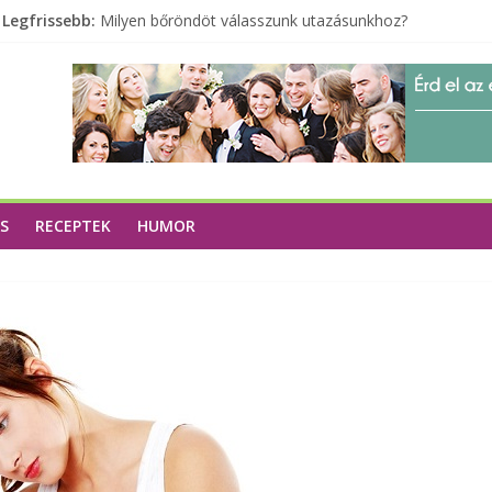
Legfrissebb:
Milyen bőröndöt válasszunk utazásunkhoz?
Elérhető zöld energia mindenki számára
Tartalék ajándék, amit szívesen megtartasz magadnak
Különleges tömörfa ládák Indiából
A zöld forradalom: A mosó- és parfümtermékek környe
S
RECEPTEK
HUMOR