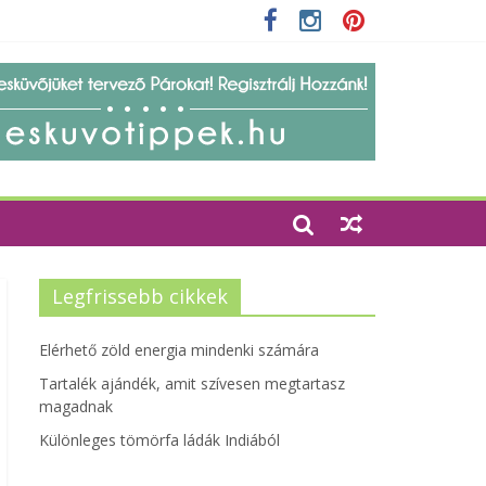
zetbarát szempontjainak erősítése
Legfrissebb cikkek
Elérhető zöld energia mindenki számára
Tartalék ajándék, amit szívesen megtartasz
magadnak
Különleges tömörfa ládák Indiából