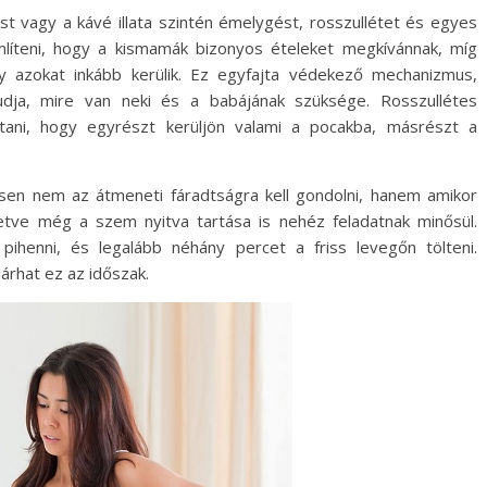
st vagy a kávé illata szintén émelygést, rosszullétet és egyes
mlíteni, hogy a kismamák bizonyos ételeket megkívánnak, míg
gy azokat inkább kerülik. Ez egyfajta védekező mechanizmus,
dja, mire van neki és a babájának szüksége. Rosszullétes
ani, hogy egyrészt kerüljön valami a pocakba, másrészt a
esen nem az átmeneti fáradtságra kell gondolni, hanem amikor
letve még a szem nyitva tartása is nehéz feladatnak minősül.
pihenni, és legalább néhány percet a friss levegőn tölteni.
árhat ez az időszak.