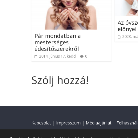
Az óvsz
előnyei
Pár mondatban a
2023. má
mesterséges
édesítőszerekről
2014. június 17. kedd
0
Szólj hozzá!
Kapcsolat
|
Impresszum
|
Médiaajánlat
|
Felhasználá
© 2018 Minden jog fenntartva.