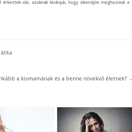
l érkeztek ide, azoknak kívánjuk, hogy sikerüljön meghozniuk a
 átka
inkább a kismamának és a benne növekvő életnek?