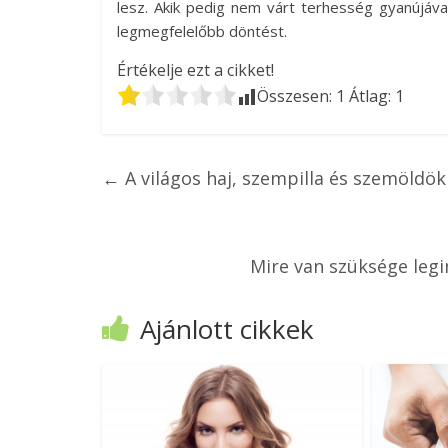
lesz. Akik pedig nem várt terhesség gyanújáva
legmegfelelőbb döntést.
Értékelje ezt a cikket!
Összesen:
1
Átlag:
1
←
A világos haj, szempilla és szemöldök
Mire van szüksége leg
Ajánlott cikkek