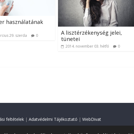
er használatának
A lisztérzékenység jelei,
rcius 29. szerda
0
tünetei
2014. november 03. hétfő
0
si feltételek
|
Adatvédelmi Tájékoztató
|
WebDivat