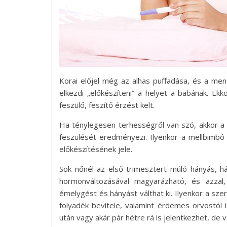
Korai előjel még az alhas puffadása, és a men
elkezdi „előkészíteni” a helyet a babának. Ek
feszülő, feszítő érzést kelt.
Ha ténylegesen terhességről van szó, akkor a 
feszülését eredményezi. Ilyenkor a mellbimbó 
előkészítésének jele.
Sok nőnél az első trimesztert múló hányás, há
hormonváltozásával magyarázható, és azzal,
émelygést és hányást válthat ki. Ilyenkor a szer
folyadék bevitele, valamint érdemes orvostól i
után vagy akár pár hétre rá is jelentkezhet, de va