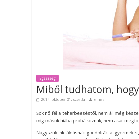
Egészség
Miből tudhatom, hogy
2014. október 01. szerda
Elmira
Sok nő fél a teherbeeséstől, nem áll még kész
míg mások hiába próbálkoznak, nem akar megfog
Nagyszüleink áldásnak gondolták a gyermeket,