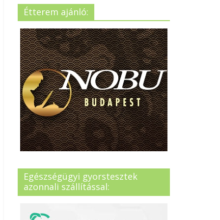
Étterem ajánló:
Egészségügyi gyorstesztek
azonnali szállítással: