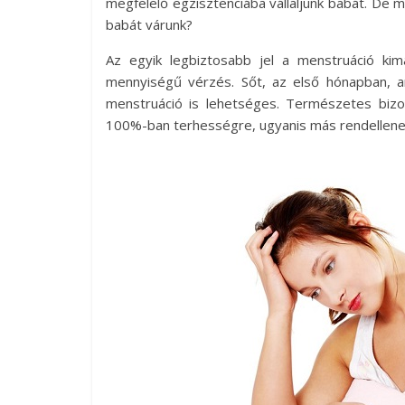
megfelelő egzisztenciába vállaljunk babát. De m
babát várunk?
Az egyik legbiztosabb jel a menstruáció ki
mennyiségű vérzés. Sőt, az első hónapban, 
menstruáció is lehetséges. Természetes biz
100%-ban terhességre, ugyanis más rendellenes