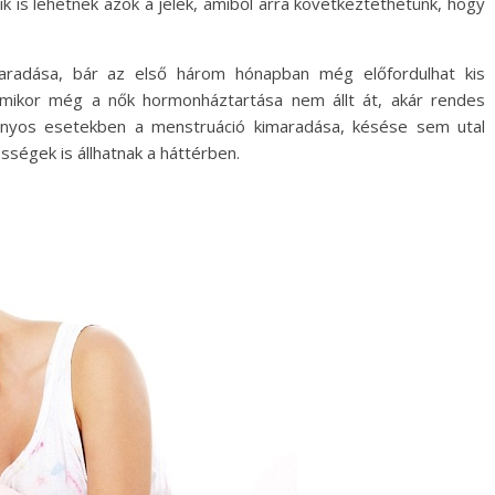
ik is lehetnek azok a jelek, amiből arra következtethetünk, hogy
maradása, bár az első három hónapban még előfordulhat kis
amikor még a nők hormonháztartása nem állt át, akár rendes
onyos esetekben a menstruáció kimaradása, késése sem utal
ségek is állhatnak a háttérben.