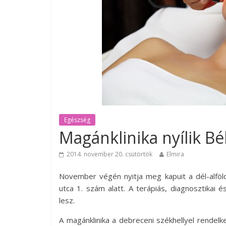
Egészség
Magánklinika nyílik B
2014. november 20. csütörtök
Elmira
November végén nyitja meg kapuit a dél-alföld
utca 1. szám alatt. A terápiás, diagnosztikai 
lesz.
A magánklinika a debreceni székhellyel rendel