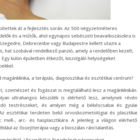
építettek át a fejlesztés során. Az 500 négyzetméteres
endelők és a műtők, ahol egynapos sebészeti beavatkozásokra is
is Szegedre, Debrecenbe vagy Budapestre kellett utazni a
ás, hat szobával rendelkező panzió, amely a rendelőben kezelt,
 Egy külön épületben étkezőt, kiszolgáló helyiségeket
pekkel.
magánklinika, a terápiás, diagnosztikai és esztétikai centrum?
, szemészet és fogászat is megtalálható lesz a magánklinikán.
olyan ultrahangos készülék is elérhető lesz, amelynek révén
landó testrészeket, és amilyen még a békéscsabai és gyulai
Az esztétikai területen belül orvoskozmetológiai és plasztikai
: mell-, arc- és hasplasztikára. A jelenleg a világon elérhető
ául az őssejtterápia vagy a bioszálas ránctalanítás.
mániából, Ukrajnából is fogadnának pácienseket.