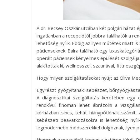
A dr. Becsey Oszkár utcában két polgári házat 
ingatlanban a recepciótól jobbra találhatók a r
lehetőség nyílik. Eddig az ilyen műtétek miatt 
pácienseknek. Balra található egy luxuskategóri
operált páciensek kényelmes épülését szolgálja.
alakítottak ki, wellnesszel, szaunával, fittneszgé
Hogy milyen szolgáltatásokat nyújt az Oliva Med 
Egyrészt gyógyítanak: sebészet, bőrgyógyászat
A diagnosztikai szolgáltatás keretében egy 
rendkívül finoman lehet ábrázolni a vizsgá
kórházban sincs, tehát hiánypótlónak számít. 
sebészeti beavatkozásokra is lehetőség nyílik
legmodernebb módszerekkel dolgoznak, ilyen péld
Nemcsak a megyéből, hanem a határon túlról, Ro