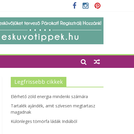
 szempontjainak erősítése
Legfrissebb cikkek
Elérhető zöld energia mindenki számára
Tartalék ajándék, amit szívesen megtartasz
magadnak
Különleges tömörfa ládák Indiából