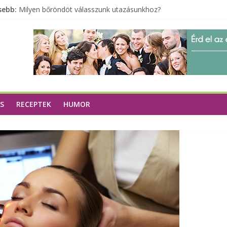
sebb:
Milyen bőröndöt válasszunk utazásunkhoz?
Elérhető zöld energia mindenki számára
Tartalék ajándék, amit szívesen megtartasz magadnak
Különleges tömörfa ládák Indiából
A zöld forradalom: A mosó- és parfümtermékek környezetbarát
S
RECEPTEK
HUMOR