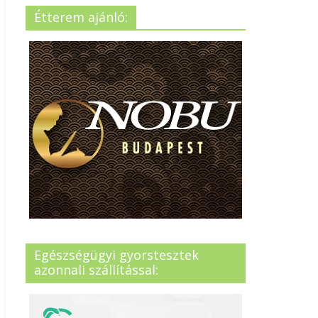
Étterem ajánló:
Egészségügyi gyorstesztek
azonnali szállítással: