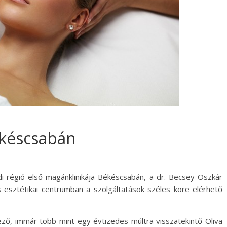
ékéscsabán
i régió első magánklinikája Békéscsabán, a dr. Becsey Oszkár
és esztétikai centrumban a szolgáltatások széles köre elérhető
kező, immár több mint egy évtizedes múltra visszatekintő Oliva