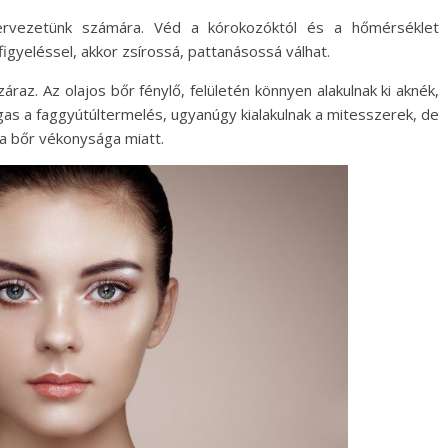
rvezetünk számára. Véd a kórokozóktól és a hőmérséklet
igyeléssel, akkor zsírossá, pattanásossá válhat.
áraz. Az olajos bőr fénylő, felületén könnyen alakulnak ki aknék,
as a faggyútúltermelés, ugyanúgy kialakulnak a mitesszerek, de
 a bőr vékonysága miatt.