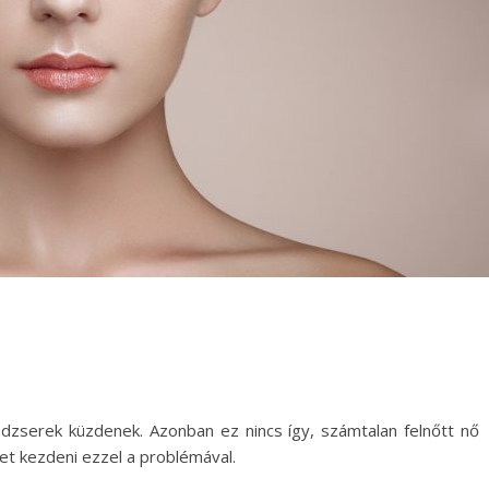
nédzserek küzdenek. Azonban ez nincs így, számtalan felnőtt nő
het kezdeni ezzel a problémával.