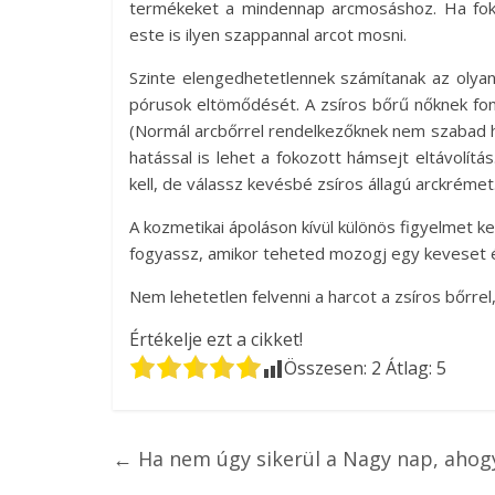
termékeket a mindennap arcmosáshoz. Ha fok
este is ilyen szappannal arcot mosni.
Szinte elengedhetetlennek számítanak az olyan
pórusok eltömődését. A zsíros bőrű nőknek fonto
(Normál arcbőrrel rendelkezőknek nem szabad h
hatással is lehet a fokozott hámsejt eltávolítás
kell, de válassz kevésbé zsíros állagú arckrémet
A kozmetikai ápoláson kívül különös figyelmet kel
fogyassz, amikor teheted mozogj egy keveset é
Nem lehetetlen felvenni a harcot a zsíros bőrrel,
Értékelje ezt a cikket!
Összesen:
2
Átlag:
5
←
Ha nem úgy sikerül a Nagy nap, ahog