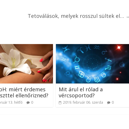
Tetoválások, melyek rosszul sültek el…
pH: miért érdemes
Mit árul el rólad a
szttel ellenőrizned?
vércsoportod?
ruár 13. hétfő
0
2019. február 06. szerda
0