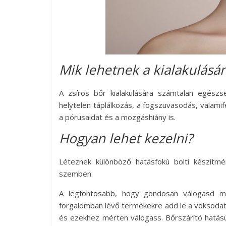
Mik lehetnek a kialakulásá
A zsíros bőr kialakulására számtalan egészs
helytelen táplálkozás, a fogszuvasodás, valami
a pórusaidat és a mozgáshiány is.
Hogyan lehet kezelni?
Léteznek különböző hatásfokú bolti készítmé
szemben.
A legfontosabb, hogy gondosan válogasd me
forgalomban lévő termékekre add le a voksodat
és ezekhez mérten válogass. Bőrszárító hatás