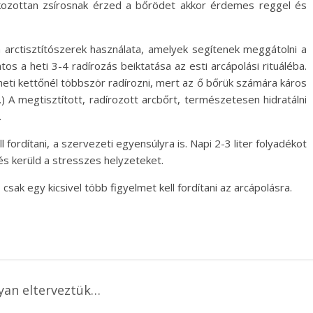
ozottan zsírosnak érzed a bőrödet akkor érdemes reggel és
 arctisztítószerek használata, amelyek segítenek meggátolni a
s a heti 3-4 radírozás beiktatása az esti arcápolási rituáléba.
eti kettőnél többször radírozni, mert az ő bőrük számára káros
.) A megtisztított, radírozott arcbőrt, természetesen hidratálni
.
l fordítani, a szervezeti egyensúlyra is. Napi 2-3 liter folyadékot
s kerüld a stresszes helyzeteket.
 csak egy kicsivel több figyelmet kell fordítani az arcápolásra.
yan elterveztük…