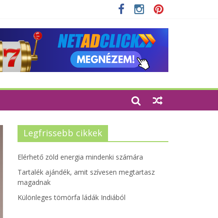
zempontjainak erősítése
Legfrissebb cikkek
Elérhető zöld energia mindenki számára
Tartalék ajándék, amit szívesen megtartasz
magadnak
Különleges tömörfa ládák Indiából