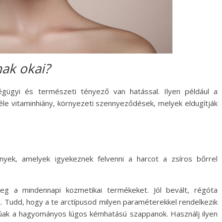
nak okai?
égügyi és természeti tényező van hatással. Ilyen például a
féle vitaminhiány, környezeti szennyeződések, melyek eldugítják
nyek, amelyek igyekeznek felvenni a harcot a zsíros bőrrel
g a mindennapi kozmetikai termékeket. Jól bevált, régóta
. Tudd, hogy a te arctípusod milyen paraméterekkel rendelkezik
úak a hagyományos lúgos kémhatású szappanok. Használj ilyen