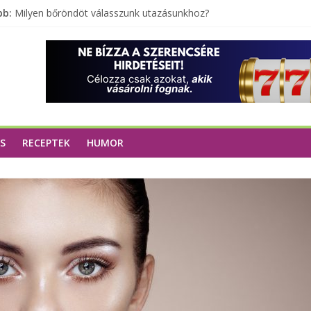
bb:
Milyen bőröndöt válasszunk utazásunkhoz?
Elérhető zöld energia mindenki számára
Tartalék ajándék, amit szívesen megtartasz magadnak
Különleges tömörfa ládák Indiából
A zöld forradalom: A mosó- és parfümtermékek környezetbarát s
S
RECEPTEK
HUMOR