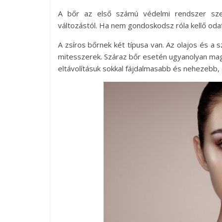
A bőr az első számú védelmi rendszer sze
változástól. Ha nem gondoskodsz róla kellő odaf
A zsíros bőrnek két típusa van. Az olajos és a sz
mitesszerek. Száraz bőr esetén ugyanolyan mag
eltávolításuk sokkal fájdalmasabb és nehezebb,