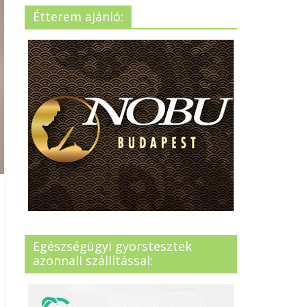
Étterem ajánló:
Egészségügyi gyorstesztek
azonnali szállítással: