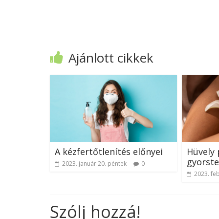
Ajánlott cikkek
A kézfertőtlenítés előnyei
Hüvely 
gyorste
2023. január 20. péntek
0
2023. feb
Szólj hozzá!