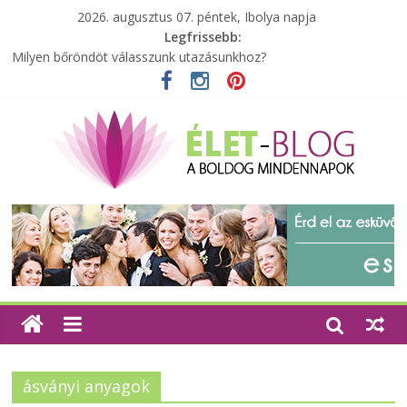
2026. augusztus 07. péntek, Ibolya napja
Legfrissebb:
Milyen bőröndöt válasszunk utazásunkhoz?
Elérhető zöld energia mindenki számára
Tartalék ajándék, amit szívesen megtartasz magadnak
Különleges tömörfa ládák Indiából
A zöld forradalom: A mosó- és parfümtermékek környezetbarát
szempontjainak erősítése
ásványi anyagok