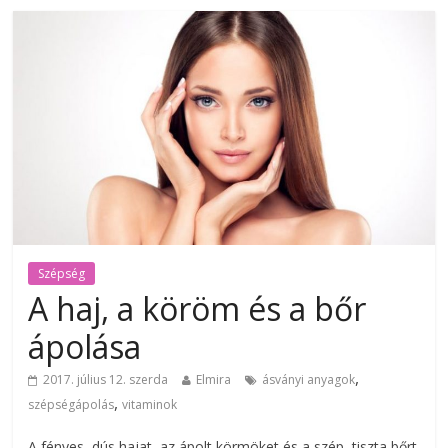
Szépség
A haj, a köröm és a bőr
ápolása
,
2017. július 12. szerda
Elmira
ásványi anyagok
,
szépségápolás
vitaminok
A fényes, dús hajat, az ápolt körmöket és a szép, tiszta bőrt