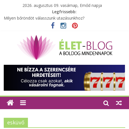
2026. augusztus 09. vasárnap, Emőd napja
Legfrissebb:
Milyen bőröndöt válasszunk utazásunkhoz?
Elérhető zöld energia mindenki számára
Tartalék ajándék, amit szívesen megtartasz magadnak
Különleges tömörfa ládák Indiából
A zöld forradalom: A mosó- és parfümtermékek környezetbarát
szempontjainak erősítése
esküvő