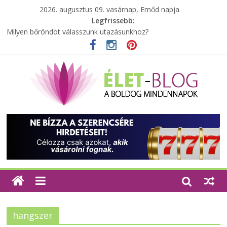
2026. augusztus 09. vasárnap, Emőd napja
Legfrissebb:
Milyen bőröndöt válasszunk utazásunkhoz?
Elérhető zöld energia mindenki számára
Tartalék ajándék, amit szívesen megtartasz magadnak
Különleges tömörfa ládák Indiából
A zöld forradalom: A mosó- és parfümtermékek környezetbarát
szempontjainak erősítése
hangszer