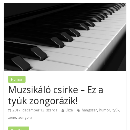
Humor
Muzsikáló csirke – Ez a
tyúk zongorázik!
,
,
,
2017. december 13. szerda
Eliza
hangszer
humor
tyúk
,
zene
zongora