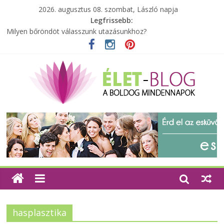
2026. augusztus 08. szombat, László napja
Legfrissebb:
Milyen bőröndöt válasszunk utazásunkhoz?
Elérhető zöld energia mindenki számára
Tartalék ajándék, amit szívesen megtartasz magadnak
Különleges tömörfa ládák Indiából
A zöld forradalom: A mosó- és parfümtermékek környezetbarát
szempontjainak erősítése
hasplasztika