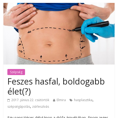
Szépség
Feszes hasfal, boldogabb
élet(?)
,
2017. június 22. csütörtök
Elmira
hasplasztika
,
szépségápolás
zsírleszívás
Egy napsütéses délutánon a diófa árnyékában, finom jeges