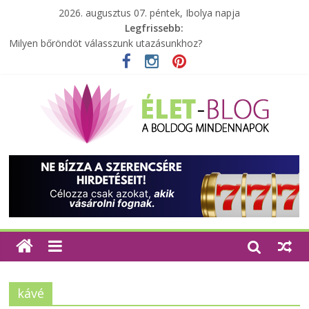
2026. augusztus 07. péntek, Ibolya napja
Legfrissebb:
Milyen bőröndöt válasszunk utazásunkhoz?
Elérhető zöld energia mindenki számára
Tartalék ajándék, amit szívesen megtartasz magadnak
Különleges tömörfa ládák Indiából
A zöld forradalom: A mosó- és parfümtermékek környezetbarát
szempontjainak erősítése
kávé