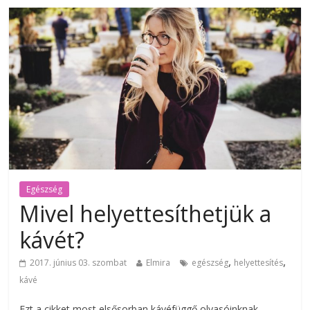
Egészség
Mivel helyettesíthetjük a
kávét?
,
,
2017. június 03. szombat
Elmira
egészség
helyettesítés
kávé
Ezt a cikket most elsősorban kávéfüggő olvasóinknak