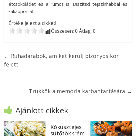
étcsokoládét és a rumot is. Díszítsd tejszínhabbal és
kakaóporral.
Értékelje ezt a cikket!
Összesen:
0
Átlag:
0
←
Ruhadarabok, amiket kerülj bizonyos kor
felett
Trükkök a memória karbantartására
→
Ajánlott cikkek
Kókusztejes
sütőtökkrém