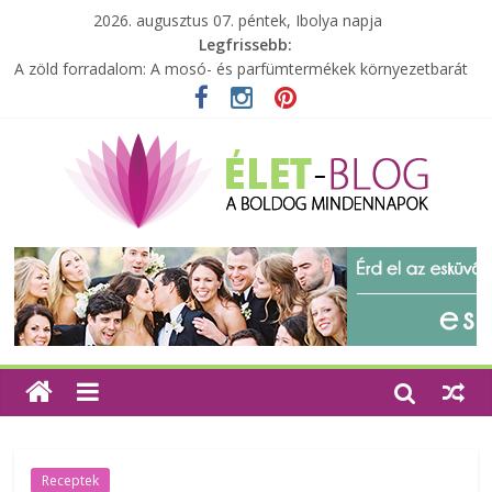
2026. augusztus 07. péntek, Ibolya napja
Legfrissebb:
Különleges tömörfa ládák Indiából
A zöld forradalom: A mosó- és parfümtermékek környezetbarát
szempontjainak erősítése
Milyen bőröndöt válasszunk utazásunkhoz?
Elérhető zöld energia mindenki számára
Tartalék ajándék, amit szívesen megtartasz magadnak
Receptek