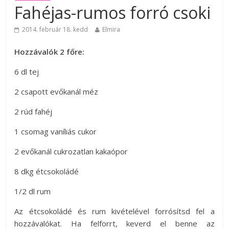
Fahéjas-rumos forró csoki
2014. február 18. kedd
Elmira
Hozzávalók 2 főre:
6 dl tej
2 csapott evőkanál méz
2 rúd fahéj
1 csomag vaníliás cukor
2 evőkanál cukrozatlan kakaópor
8 dkg étcsokoládé
1/2 dl rum
Az étcsokoládé és rum kivételével forrósítsd fel a
hozzávalókat. Ha felforrt, keverd el benne az