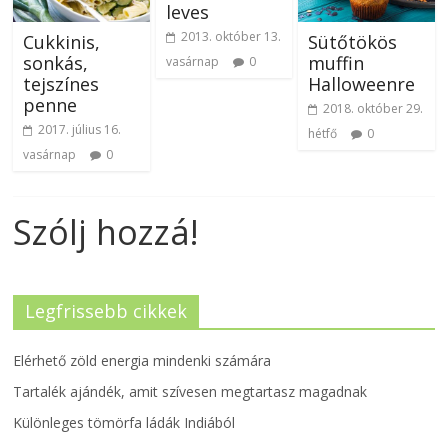
leves
2013. október 13.
Cukkinis,
Sütőtökös
sonkás,
muffin
vasárnap
0
tejszínes
Halloweenre
penne
2018. október 29.
2017. július 16.
hétfő
0
vasárnap
0
Szólj hozzá!
Legfrissebb cikkek
Elérhető zöld energia mindenki számára
Tartalék ajándék, amit szívesen megtartasz magadnak
Különleges tömörfa ládák Indiából