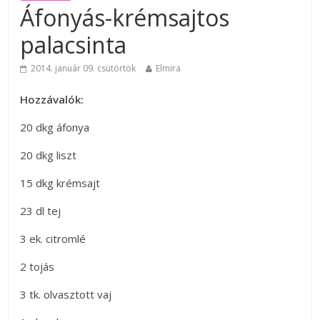
Áfonyás-krémsajtos
palacsinta
2014. január 09. csütörtök
Elmira
Hozzávalók:
20 dkg áfonya
20 dkg liszt
15 dkg krémsajt
23 dl tej
3 ek. citromlé
2 tojás
3 tk. olvasztott vaj