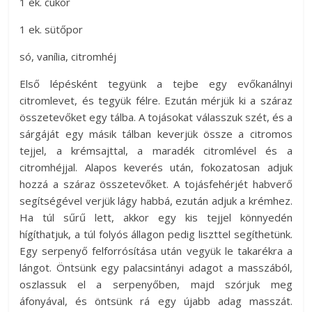
1 ek. cukor
1 ek. sütőpor
só, vanília, citromhéj
Első lépésként tegyünk a tejbe egy evőkanálnyi
citromlevet, és tegyük félre. Ezután mérjük ki a száraz
összetevőket egy tálba. A tojásokat válasszuk szét, és a
sárgáját egy másik tálban keverjük össze a citromos
tejjel, a krémsajttal, a maradék citromlével és a
citromhéjjal. Alapos keverés után, fokozatosan adjuk
hozzá a száraz összetevőket. A tojásfehérjét habverő
segítségével verjük lágy habbá, ezután adjuk a krémhez.
Ha túl sűrű lett, akkor egy kis tejjel könnyedén
hígíthatjuk, a túl folyós állagon pedig liszttel segíthetünk.
Egy serpenyő felforrósítása után vegyük le takarékra a
lángot. Öntsünk egy palacsintányi adagot a masszából,
oszlassuk el a serpenyőben, majd szórjuk meg
áfonyával, és öntsünk rá egy újabb adag masszát.