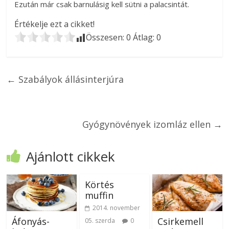
Ezután már csak barnulásig kell sütni a palacsintát.
Értékelje ezt a cikket!
Összesen:
0
Átlag:
0
←
Szabályok állásinterjúra
Gyógynövények izomláz ellen
→
Ajánlott cikkek
Körtés
muffin
2014. november
Áfonyás-
Csirkemell
05. szerda
0