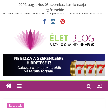
2026. augusztus 08. szombat, László napja
Legfrissebb:
A zöld forradalom: A mosó- és parfümtermékek környezetbarát
szempontjainak erősítése
Milyen bőröndöt válasszunk utazásunkhoz?
Elérhető zöld energia mindenki számára
Tartalék ajándék, amit szívesen megtartasz magadnak
Különleges tömörfa ládák Indiából
Receptek