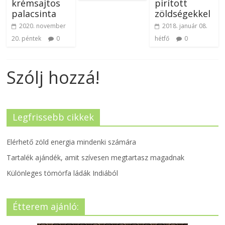
krémsajtos
pirított
palacsinta
zöldségekkel
2020. november
2018. január 08.
20. péntek
0
hétfő
0
Szólj hozzá!
Legfrissebb cikkek
Elérhető zöld energia mindenki számára
Tartalék ajándék, amit szívesen megtartasz magadnak
Különleges tömörfa ládák Indiából
Étterem ajánló: