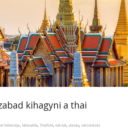
abad kihagyni a thai
,
,
,
,
,
let Velencéje
látnivalók
Thaiföld
tuk-tuk
utazás
városnézés