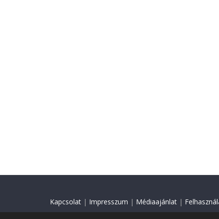
Kapcsolat
|
Impresszum
|
Médiaajánlat
|
Felhasználá
© 2018 Minden jog fenntartva.