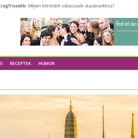
Legfrissebb:
Milyen bőröndöt válasszunk utazásunkhoz?
Elérhető zöld energia mindenki számára
Tartalék ajándék, amit szívesen megtartasz magadnak
Különleges tömörfa ládák Indiából
S
RECEPTEK
HUMOR