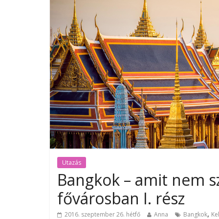
Utazás
Bangkok – amit nem sz
fővárosban I. rész
,
2016. szeptember 26. hétfő
Anna
Bangkok
Ke