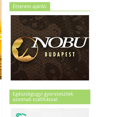
Étterem ajánló:
Egészségügyi gyorstesztek
azonnali szállítással: