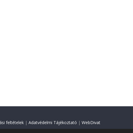
si feltételek
|
Adatvédelmi Tájékoztató
|
WebDivat