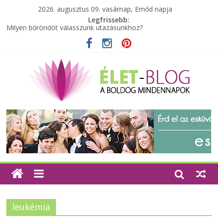
2026. augusztus 09. vasárnap, Emőd napja
Legfrissebb:
Milyen bőröndöt válasszunk utazásunkhoz?
Elérhető zöld energia mindenki számára
Tartalék ajándék, amit szívesen megtartasz magadnak
Különleges tömörfa ládák Indiából
A zöld forradalom: A mosó- és parfümtermékek környezetbarát
szempontjainak erősítése
leukémia