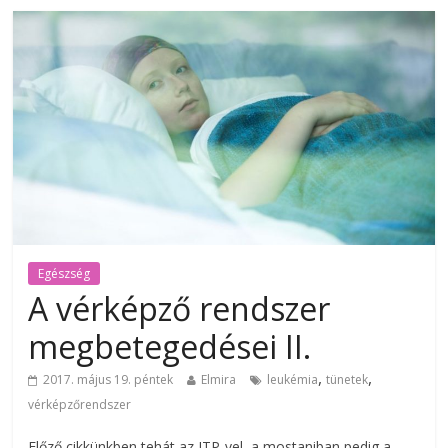
Egészség
A vérképző rendszer
megbetegedései II.
,
,
2017. május 19. péntek
Elmira
leukémia
tünetek
vérképzőrendszer
Előző cikkünkben tehát az ITP-vel, a mostaniban pedig a