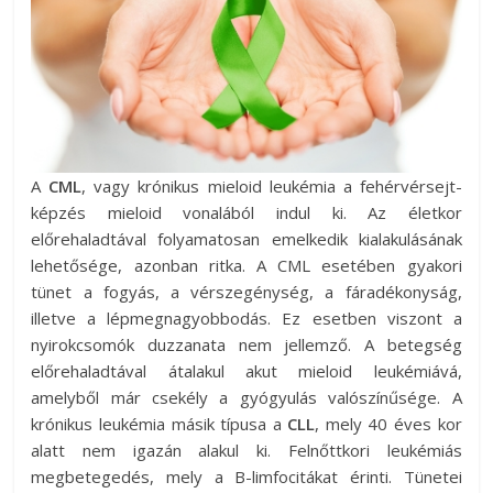
A
CML
, vagy krónikus mieloid leukémia a fehérvérsejt-
képzés mieloid vonalából indul ki. Az életkor
előrehaladtával folyamatosan emelkedik kialakulásának
lehetősége, azonban ritka. A CML esetében gyakori
tünet a fogyás, a vérszegénység, a fáradékonyság,
illetve a lépmegnagyobbodás. Ez esetben viszont a
nyirokcsomók duzzanata nem jellemző. A betegség
előrehaladtával átalakul akut mieloid leukémiává,
amelyből már csekély a gyógyulás valószínűsége. A
krónikus leukémia másik típusa a
CLL
, mely 40 éves kor
alatt nem igazán alakul ki. Felnőttkori leukémiás
megbetegedés, mely a B-limfocitákat érinti. Tünetei