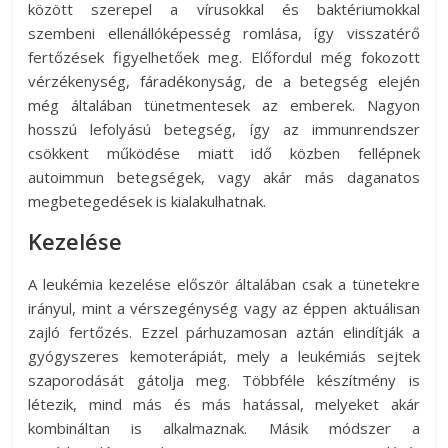
között szerepel a vírusokkal és baktériumokkal
szembeni ellenállóképesség romlása, így visszatérő
fertőzések figyelhetőek meg. Előfordul még fokozott
vérzékenység, fáradékonyság, de a betegség elején
még általában tünetmentesek az emberek. Nagyon
hosszú lefolyású betegség, így az immunrendszer
csökkent működése miatt idő közben fellépnek
autoimmun betegségek, vagy akár más daganatos
megbetegedések is kialakulhatnak.
Kezelése
A leukémia kezelése először általában csak a tünetekre
irányul, mint a vérszegénység vagy az éppen aktuálisan
zajló fertőzés. Ezzel párhuzamosan aztán elindítják a
gyógyszeres kemoterápiát, mely a leukémiás sejtek
szaporodását gátolja meg. Többféle készítmény is
létezik, mind más és más hatással, melyeket akár
kombináltan is alkalmaznak. Másik módszer a