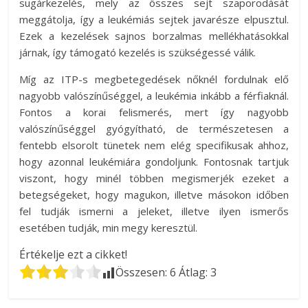
sugárkezelés, mely az összes sejt szaporodását
meggátolja, így a leukémiás sejtek javarésze elpusztul.
Ezek a kezelések sajnos borzalmas mellékhatásokkal
járnak, így támogató kezelés is szükségessé válik.
Míg az ITP-s megbetegedések nőknél fordulnak elő
nagyobb valószínűséggel, a leukémia inkább a férfiaknál.
Fontos a korai felismerés, mert így nagyobb
valószínűséggel gyógyítható, de természetesen a
fentebb elsorolt tünetek nem elég specifikusak ahhoz,
hogy azonnal leukémiára gondoljunk. Fontosnak tartjuk
viszont, hogy minél többen megismerjék ezeket a
betegségeket, hogy magukon, illetve másokon időben
fel tudják ismerni a jeleket, illetve ilyen ismerős
esetében tudják, min megy keresztül.
Értékelje ezt a cikket!
Összesen:
6
Átlag:
3