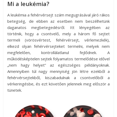
Mi a leukémia?
A leukémia a fehérvérsejt szám megugrásával járó rákos
betegség, de ebben az esetben nem beszélhetünk
daganatos megbetegedésről. Itt lényegében az
történik, hogy a csontvelő, mely a három fő sejtet
termeli (vörösvértest, fehérvérsejt, vérlemezkék),
elkezd olyan fehérvérsejteket termelni, melyek nem
megfelelően, kontrollálatlanul fejlődnek. A
működésképtelen sejtek folyamatos termelődése idővel
„nem hagy helyet” az egészséges példányoknak.
Amennyiben túl nagy mennyiség jön létre ezekből a
fehérvérsejtekből, kiszabadulnak a csontvelőből a
vérkeringésbe, és ezt követően jelennek meg először a
tünetek.