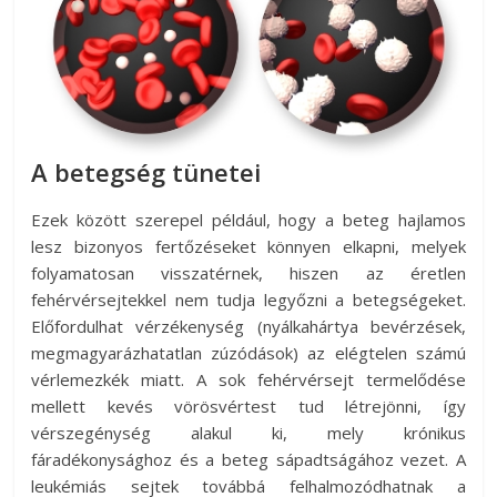
A betegség tünetei
Ezek között szerepel például, hogy a beteg hajlamos
lesz bizonyos fertőzéseket könnyen elkapni, melyek
folyamatosan visszatérnek, hiszen az éretlen
fehérvérsejtekkel nem tudja legyőzni a betegségeket.
Előfordulhat vérzékenység (nyálkahártya bevérzések,
megmagyarázhatatlan zúzódások) az elégtelen számú
vérlemezkék miatt. A sok fehérvérsejt termelődése
mellett kevés vörösvértest tud létrejönni, így
vérszegénység alakul ki, mely krónikus
fáradékonysághoz és a beteg sápadtságához vezet. A
leukémiás sejtek továbbá felhalmozódhatnak a