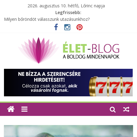
2026. augusztus 10. hétfő, Lőrinc napja
Legfrissebb:
A zöld forradalom: A mosó- és parfümtermékek környezetbarát
szempontjainak erősítése
Milyen bőröndöt válasszunk utazásunkhoz?
Elérhető zöld energia mindenki számára
Tartalék ajándék, amit szívesen megtartasz magadnak
Különleges tömörfa ládák Indiából