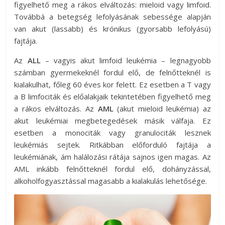
figyelhető meg a rákos elváltozás: mieloid vagy limfoid.
Továbbá a betegség lefolyásának sebessége alapján
van akut (lassabb) és krónikus (gyorsabb lefolyású)
fajtája.
Az
ALL
– vagyis akut limfoid leukémia – legnagyobb
számban gyermekeknél fordul elő, de felnőtteknél is
kialakulhat, főleg 60 éves kor felett. Ez esetben a T vagy
a B limfociták és előalakjaik tekintetében figyelhető meg
a rákos elváltozás. Az
AML
(akut mieloid leukémia) az
akut leukémiai megbetegedések másik válfaja. Ez
esetben a monociták vagy granulociták lesznek
leukémiás sejtek. Ritkábban előforduló fajtája a
leukémiának, ám halálozási rátája sajnos igen magas. Az
AML inkább felnőtteknél fordul elő, dohányzással,
alkoholfogyasztással magasabb a kialakulás lehetősége.