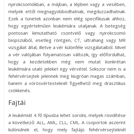
nyirokcsomókban, a májban, a lépben vagy a vesében,
melyek ettől megnagyobbodhatnak, megduzzadhatnak.
Ezek a tünetek azonban nem elég specifikusak ahhoz,
hogy egyértelműen leukémiára utaljanak. A betegség
pontosan kimutatható csontvelő vagy nyirokcsomó
biopsziából, esetleg röntgen, CT, ultrahang vagy MR
vizsgálat által, illetve a vér különféle vizsgálataiból. Mivel
a vér valójában folyamatosan változik, így előfordulhat,
hogy a kezdetekben még nem mutat konkrétan
leukémiára utaló jeleket egy vérvétel. Sokszor nem is a
fehérvérsejtek jelennek meg kiugróan magas számban,
hanem a vörösvértesteknél figyelhető meg drasztikus
csökkenés.
Fajtái
A leukémiát 4 fő típusba lehet sorolni, melyek rövidítése
a következő: ALL, AML, CLL, CML. A csoportok aszerint
különülnek el, hogy mely fajtájú fehérvérsejteknél