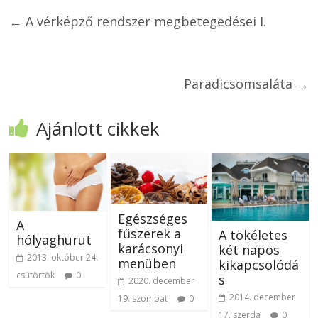
←
A vérképző rendszer megbetegedései I.
Paradicsomsaláta
→
Ajánlott cikkek
Egészséges
A
fűszerek a
A tökéletes
hólyaghurut
karácsonyi
két napos
2013. október 24.
menüben
kikapcsolódá
csütörtök
0
s
2020. december
2014. december
19. szombat
0
17. szerda
0