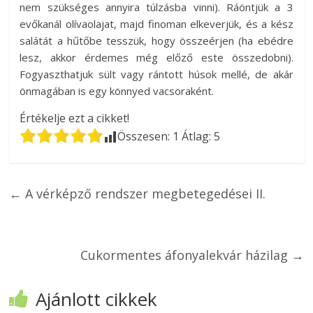
nem szükséges annyira túlzásba vinni). Ráöntjük a 3
evőkanál olívaolajat, majd finoman elkeverjük, és a kész
salátát a hűtőbe tesszük, hogy összeérjen (ha ebédre
lesz, akkor érdemes még előző este összedobni).
Fogyaszthatjuk sült vagy rántott húsok mellé, de akár
önmagában is egy könnyed vacsoraként.
Értékelje ezt a cikket!
Összesen:
1
Átlag:
5
←
A vérképző rendszer megbetegedései II.
Cukormentes áfonyalekvár házilag
→
Ajánlott cikkek