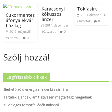
Karácsonyi
Tökfasírt
kókuszos
Cukormentes
2013. október 03.
linzer
áfonyalekvár
csütörtök
0
házilag
2014. december
2017. május 25.
10. szerda
0
csütörtök
0
Szólj hozzá!
Legfrissebb cikkek
Elérhető zöld energia mindenki számára
Tartalék ajándék, amit szívesen megtartasz magadnak
Különleges tömörfa ládák Indiából