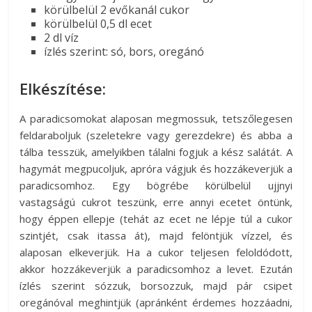
körülbelül 2 evőkanál cukor
körülbelül 0,5 dl ecet
2 dl víz
ízlés szerint: só, bors, oregánó
Elkészítése:
A paradicsomokat alaposan megmossuk, tetszőlegesen
feldaraboljuk (szeletekre vagy gerezdekre) és abba a
tálba tesszük, amelyikben tálalni fogjuk a kész salátát. A
hagymát megpucoljuk, apróra vágjuk és hozzákeverjük a
paradicsomhoz. Egy bögrébe körülbelül ujjnyi
vastagságú cukrot teszünk, erre annyi ecetet öntünk,
hogy éppen ellepje (tehát az ecet ne lépje túl a cukor
szintjét, csak itassa át), majd felöntjük vízzel, és
alaposan elkeverjük. Ha a cukor teljesen feloldódott,
akkor hozzákeverjük a paradicsomhoz a levet. Ezután
ízlés szerint sózzuk, borsozzuk, majd pár csipet
oregánóval meghintjük (apránként érdemes hozzáadni,