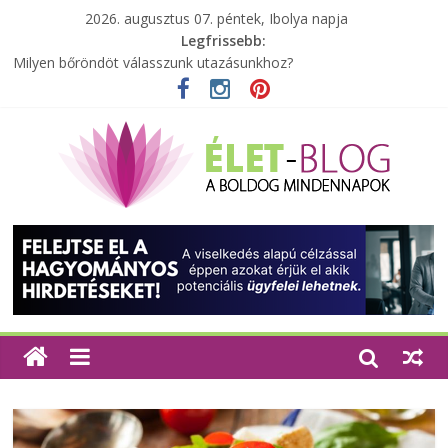
2026. augusztus 07. péntek, Ibolya napja
Legfrissebb:
Milyen bőröndöt válasszunk utazásunkhoz?
Elérhető zöld energia mindenki számára
Tartalék ajándék, amit szívesen megtartasz magadnak
Különleges tömörfa ládák Indiából
A zöld forradalom: A mosó- és parfümtermékek környezetbarát
szempontjainak erősítése