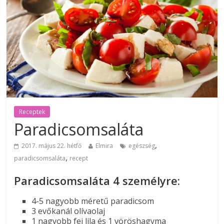
Receptek
Paradicsomsaláta
,
2017. május 22. hétfő
Elmira
egészség
,
paradicsomsaláta
recept
Paradicsomsaláta 4 személyre:
4-5 nagyobb méretű paradicsom
3 evőkanál olívaolaj
1 nagyobb fej lila és 1 vöröshagyma