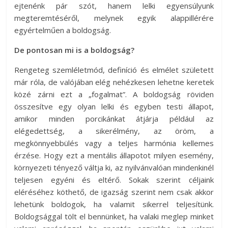
ejtenénk pár szót, hanem lelki egyensúlyunk
megteremtéséről, melynek egyik alappillérére
egyértelműen a boldogság.
De pontosan mi is a boldogság?
Rengeteg szemléletmód, definíció és elmélet született
már róla, de valójában elég nehézkesen lehetne keretek
közé zárni ezt a „fogalmat”. A boldogság röviden
összesítve egy olyan lelki és egyben testi állapot,
amikor minden porcikánkat átjárja például az
elégedettség, a sikerélmény, az öröm, a
megkönnyebbülés vagy a teljes harmónia kellemes
érzése. Hogy ezt a mentális állapotot milyen esemény,
környezeti tényező váltja ki, az nyilvánvalóan mindenkinél
teljesen egyéni és eltérő. Sokak szerint céljaink
eléréséhez köthető, de igazság szerint nem csak akkor
lehetünk boldogok, ha valamit sikerrel teljesítünk.
Boldogsággal tölt el bennünket, ha valaki meglep minket