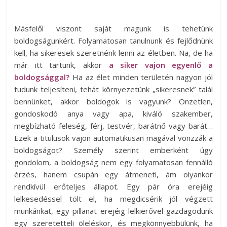
Másfelől viszont saját magunk is tehetünk
boldogságunkért. Folyamatosan tanulnunk és fejlődnünk
kell, ha sikeresek szeretnénk lenni az életben. Na, de ha
már itt tartunk, akkor
a siker vajon egyenlő a
boldogsággal?
Ha az élet minden területén nagyon jól
tudunk teljesíteni, tehát környezetünk „sikeresnek” talál
bennünket, akkor boldogok is vagyunk? Önzetlen,
gondoskodó anya vagy apa, kiváló szakember,
megbízható feleség, férj, testvér, barátnő vagy barát…
Ezek a titulusok vajon automatikusan magával vonzzák a
boldogságot? Személy szerint emberként úgy
gondolom, a boldogság nem egy folyamatosan fennálló
érzés, hanem csupán egy átmeneti, ám olyankor
rendkívül erőteljes állapot. Egy pár óra erejéig
lelkesedéssel tölt el, ha megdicsérik jól végzett
munkánkat, egy pillanat erejéig lelkierővel gazdagodunk
egy szeretetteli öleléskor, és megkönnyebbülünk, ha