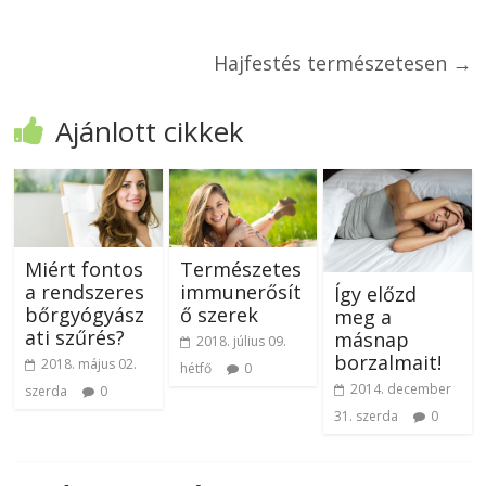
Hajfestés természetesen
→
Ajánlott cikkek
Miért fontos
Természetes
a rendszeres
immunerősít
Így előzd
bőrgyógyász
ő szerek
meg a
ati szűrés?
másnap
2018. július 09.
borzalmait!
2018. május 02.
hétfő
0
2014. december
szerda
0
31. szerda
0