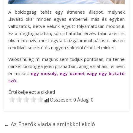
A boldogság tehát egy átmeneti állapot, melynek
„kiváltó oka” minden egyes embernél más és egyben
változatos, illetve velünk együtt folyamatosan módosul.
Ez a megfoghatatlan, körülírhatatlan érzés talán azért is
olyan intenzív, mert egyfajta izgalommal párosul, hiszen
rendkívül sokrétű és nagyon sokfelől érhet el minket.
Valószínűleg mi magunk sem tudjuk pontosan, mi tenne
minket boldoggá jelen pillanatban, amíg váratlanul el nem
ér minket:
egy mosoly, egy üzenet vagy egy biztató
szó.
Értékelje ezt a cikket!
Összesen:
0
Átlag:
0
←
Az Éhezők viadala sminkkollekció