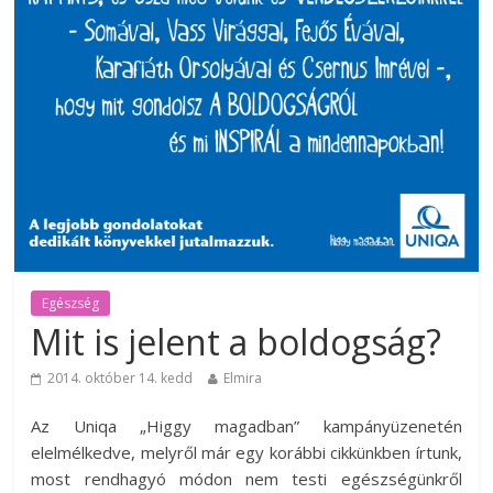
Egészség
Mit is jelent a boldogság?
2014. október 14. kedd
Elmira
Az Uniqa „Higgy magadban” kampányüzenetén
elelmélkedve, melyről már egy korábbi cikkünkben írtunk,
most rendhagyó módon nem testi egészségünkről