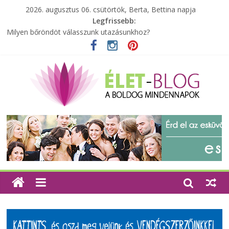
2026. augusztus 06. csütörtök, Berta, Bettina napja
Legfrissebb:
Milyen bőröndöt válasszunk utazásunkhoz?
Elérhető zöld energia mindenki számára
Tartalék ajándék, amit szívesen megtartasz magadnak
Különleges tömörfa ládák Indiából
A zöld forradalom: A mosó- és parfümtermékek környezetbarát
szempontjainak erősítése