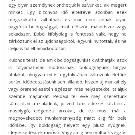
egy olyan személynek önthetjük ki szívünket, aki megért
minket. Egy bizonyos idő elteltével azonban ezek
megszokottá válhatnak, és már nem járnak olyan
nagyfokú boldogsággal, mint először, másodszor vagy
sokadszor. Ebből kifolyólag is fontossá válik, hogy ne
zárkózzunk el az újdonságoktól, legyünk nyitottak, és ne
ítéljünk túl elhamarkodottan.
Különös tehát, de amik boldogságunkat kiválthatják, azok
is folyamatosan módosulnak, boldogságunk tárgya
átalakul, ahogyan mi is egyfolytában változunk életünk
során. Időbeosztásunk sem állandó, hiszen új munkahely
vagy órarend esetén egészen más helyzetekkel találjuk
szembe magunkat. Például fél éve még szerettünk
sütni-főzni a családnak, jó volt látni étkezés közben a
mosolygó, elégedett arcokat, de ez most már a
megnövekedett munkamennyiség miatt alig fér bele
időnkbe, így boldogság helyett egy plusz nyűgnek,
idegeskedésnek minősül. Vagy amíg nem voltunk végzős