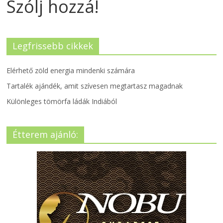
Szólj hozzá!
Legfrissebb cikkek
Elérhető zöld energia mindenki számára
Tartalék ajándék, amit szívesen megtartasz magadnak
Különleges tömörfa ládák Indiából
Étterem ajánló: