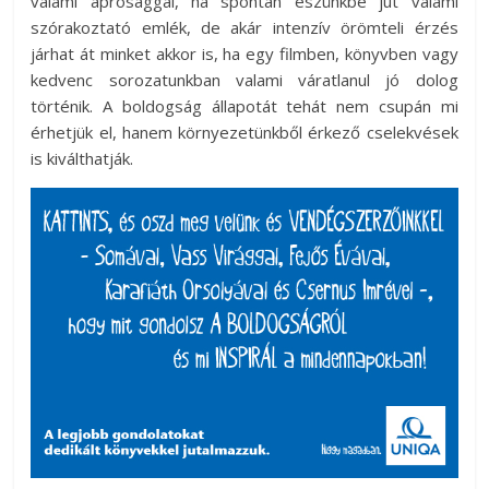
valami aprósággal, ha spontán eszünkbe jut valami
szórakoztató emlék, de akár intenzív örömteli érzés
járhat át minket akkor is, ha egy filmben, könyvben vagy
kedvenc sorozatunkban valami váratlanul jó dolog
történik. A boldogság állapotát tehát nem csupán mi
érhetjük el, hanem környezetünkből érkező cselekvések
is kiválthatják.