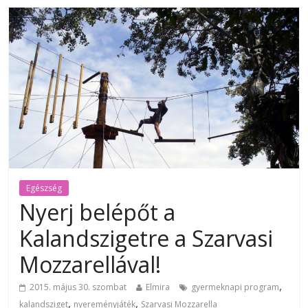
Egészség
Nyerj belépőt a
Kalandszigetre a Szarvasi
Mozzarellával!
,
2015. május 30. szombat
Elmira
gyermeknapi program
,
,
kalandsziget
nyereményjáték
Szarvasi Mozzarella