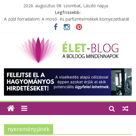
2026. augusztus 08. szombat, László napja
Legfrissebb:
A zöld forradalom: A mosó- és parfümtermékek környezetbarát
szempontjainak erősítése
Milyen bőröndöt válasszunk utazásunkhoz?
Elérhető zöld energia mindenki számára
Tartalék ajándék, amit szívesen megtartasz magadnak
Különleges tömörfa ládák Indiából
nyereményjáték