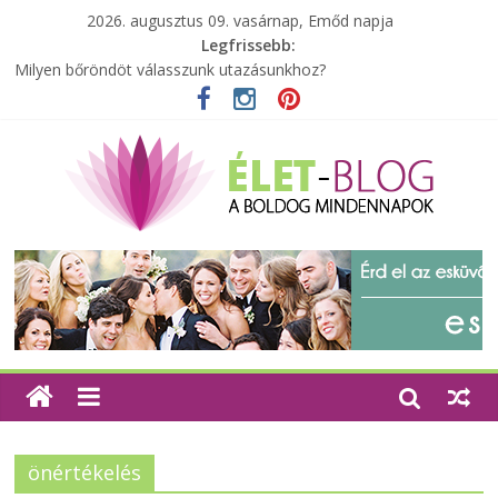
2026. augusztus 09. vasárnap, Emőd napja
Legfrissebb:
Milyen bőröndöt válasszunk utazásunkhoz?
Elérhető zöld energia mindenki számára
Tartalék ajándék, amit szívesen megtartasz magadnak
Különleges tömörfa ládák Indiából
A zöld forradalom: A mosó- és parfümtermékek környezetbarát
szempontjainak erősítése
önértékelés