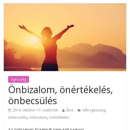
Egészség
Önbizalom, önértékelés,
önbecsülés
,
2019. október 17. csütörtök
Eliza
lelki egészség
,
,
önbecsülés
önbizalom
önértékelés
Az önbizalom fogalmát nem kell nagyon