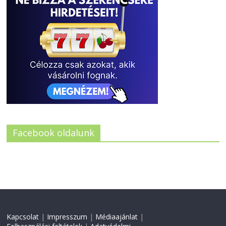
Facebook oldalunk
Kapcsolat
|
Impresszum
|
Médiaajánlat
|