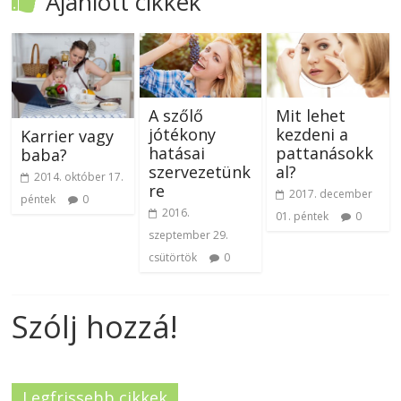
Ajánlott cikkek
A szőlő
Mit lehet
jótékony
kezdeni a
Karrier vagy
hatásai
pattanásokk
baba?
szervezetünk
al?
2014. október 17.
re
2017. december
péntek
0
2016.
01. péntek
0
szeptember 29.
csütörtök
0
Szólj hozzá!
Legfrissebb cikkek