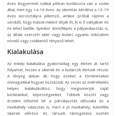
éves kisgyermek sokkal jobban korlátozva van a szülei
által, mint egy 14-16 éves. Az identitás kérdése a 13-19
éves korosztályra jellemző, amikor próbál rájönni a
serdülő, hogy mások miként látják őt, ki is ő valójában és
mi lehet belőle. Ilyenkor döntőlépés a pályaválasztás is,
az általa szerzett siker vagy kudarc ugyanis önbizalom
növelő vagy csökkentő tényező lehet.
Kialakulása
Az énkép kialakulása gyakorlatilag egy életen át tartó
folyamat, hiszen a sikerek és a kudarcok életünk részei.
A lényeg abban áll, hogy ezeket a történéseket
önmagunkkal hogyan tisztázzuk. Az vezet az önértékelés
helyes kialakulásához, hogy megismerjük saját
korlátainkat, képességeinket. Többek között nagy
érzelmi töltettel bír a párválasztás időszaka és a
munkahely választás is, mert a jó munkahely, különféle
sikerek elérése és társunk támogatása esetén