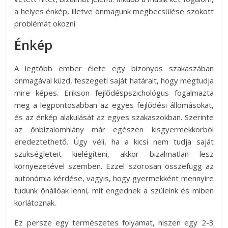
a helyes énkép, illetve önmagunk megbecsülése szokott
problémát okozni.
Énkép
A legtöbb ember élete egy bizonyos szakaszában
önmagával küzd, feszegeti saját határait, hogy megtudja
mire képes. Erikson fejlődéspszichológus fogalmazta
meg a legpontosabban az egyes fejlődési állomásokat,
és az énkép alakulását az egyes szakaszokban. Szerinte
az önbizalomhiány már egészen kisgyermekkorból
eredeztethető. Úgy véli, ha a kicsi nem tudja saját
szükségleteit kielégíteni, akkor bizalmatlan lesz
környezetével szemben. Ezzel szorosan összefügg az
autonómia kérdése, vagyis, hogy gyermekként mennyire
tudunk önállóak lenni, mit engednek a szüleink és miben
korlátoznak.
Ez persze egy természetes folyamat, hiszen egy 2-3