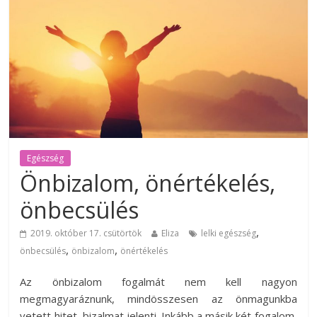
Egészség
Önbizalom, önértékelés,
önbecsülés
,
2019. október 17. csütörtök
Eliza
lelki egészség
,
,
önbecsülés
önbizalom
önértékelés
Az önbizalom fogalmát nem kell nagyon
megmagyaráznunk, mindösszesen az önmagunkba
vetett hitet, bizalmat jelenti. Inkább a másik két fogalom,