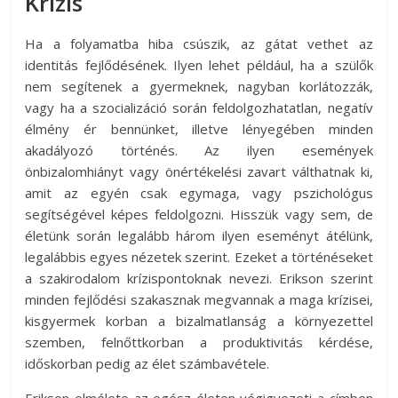
Krízis
Ha a folyamatba hiba csúszik, az gátat vethet az
identitás fejlődésének. Ilyen lehet például, ha a szülők
nem segítenek a gyermeknek, nagyban korlátozzák,
vagy ha a szocializáció során feldolgozhatatlan, negatív
élmény ér bennünket, illetve lényegében minden
akadályozó történés. Az ilyen események
önbizalomhiányt vagy önértékelési zavart válthatnak ki,
amit az egyén csak egymaga, vagy pszichológus
segítségével képes feldolgozni. Hisszük vagy sem, de
életünk során legalább három ilyen eseményt átélünk,
legalábbis egyes nézetek szerint. Ezeket a történéseket
a szakirodalom krízispontoknak nevezi. Erikson szerint
minden fejlődési szakasznak megvannak a maga krízisei,
kisgyermek korban a bizalmatlanság a környezettel
szemben, felnőttkorban a produktivitás kérdése,
időskorban pedig az élet számbavétele.