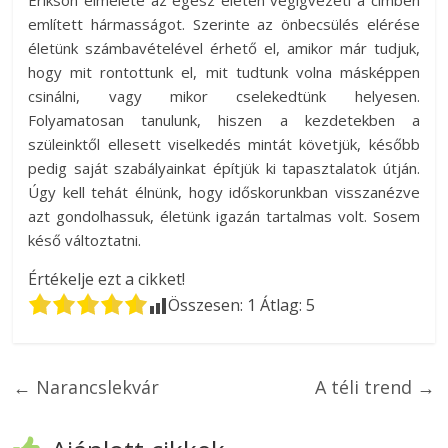
Erikson elmélete az egész életen végigvezeti a címben
említett hármasságot. Szerinte az önbecsülés elérése
életünk számbavételével érhető el, amikor már tudjuk,
hogy mit rontottunk el, mit tudtunk volna másképpen
csinálni, vagy mikor cselekedtünk helyesen.
Folyamatosan tanulunk, hiszen a kezdetekben a
szüleinktől ellesett viselkedés mintát követjük, később
pedig saját szabályainkat építjük ki tapasztalatok útján.
Úgy kell tehát élnünk, hogy időskorunkban visszanézve
azt gondolhassuk, életünk igazán tartalmas volt. Sosem
késő változtatni.
Értékelje ezt a cikket!
Összesen:
1
Átlag:
5
←
Narancslekvár
A téli trend
→