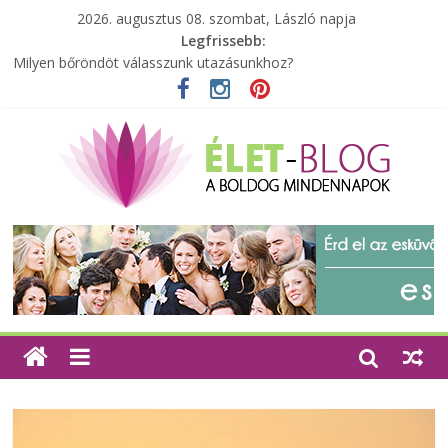
2026. augusztus 08. szombat, László napja
Legfrissebb:
Milyen bőröndöt válasszunk utazásunkhoz?
Elérhető zöld energia mindenki számára
Tartalék ajándék, amit szívesen megtartasz magadnak
Különleges tömörfa ládák Indiából
A zöld forradalom: A mosó- és parfümtermékek környezetbarát
szempontjainak erősítése