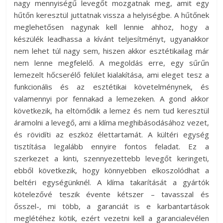
nagy mennyiségű levegőt mozgatnak meg, amit egy
hűtőn keresztül juttatnak vissza a helyiségbe. A hűtőnek
meglehetősen nagynak kell lennie ahhoz, hogy a
készülék leadhassa a kívánt teljesítményt, ugyanakkor
nem lehet túl nagy sem, hiszen akkor esztétikailag már
nem lenne megfelelő. A megoldás erre, egy sűrűn
lemezelt hőcserélő felület kialakítása, ami eleget tesz a
funkcionális és az esztétikai követelménynek, és
valamennyi por fennakad a lemezeken. A gond akkor
következik, ha eltömődik a lemez és nem tud keresztül
áramolni a levegő, ami a klíma meghibásodásához vezet,
és rövidíti az eszköz élettartamát. A kültéri egység
tisztítása legalább ennyire fontos feladat. Ez a
szerkezet a kinti, szennyezettebb levegőt keringeti,
ebből következik, hogy könnyebben elkoszolódhat a
beltéri egységünknél. A klíma takarítását a gyártók
kötelezővé teszik évente kétszer – tavasszal és
ősszel-, mi több, a garanciát is e karbantartások
meglétéhez kötik, ezért vezetni kell a garancialevélen