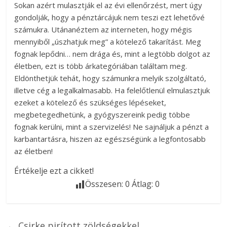
Sokan azért mulasztják el az évi ellenőrzést, mert úgy
gondolják, hogy a pénztárcájuk nem teszi ezt lehetővé
számukra. Utánanéztem az interneten, hogy mégis
mennyiből „úszhatjuk meg” a kötelező takarítást. Meg
fognak lepődni… nem drága és, mint a legtöbb dolgot az
életben, ezt is több árkategóriában találtam meg.
Eldönthetjük tehát, hogy számunkra melyik szolgáltató,
illetve cég a legalkalmasabb. Ha felelőtlenül elmulasztjuk
ezeket a kötelező és szükséges lépéseket,
megbetegedhetünk, a gyógyszereink pedig többe
fognak kerülni, mint a szervizelés! Ne sajnáljuk a pénzt a
karbantartásra, hiszen az egészségünk a legfontosabb
az életben!
Értékelje ezt a cikket!
Összesen:
0
Átlag:
0
←
Csirke pirított zöldségekkel