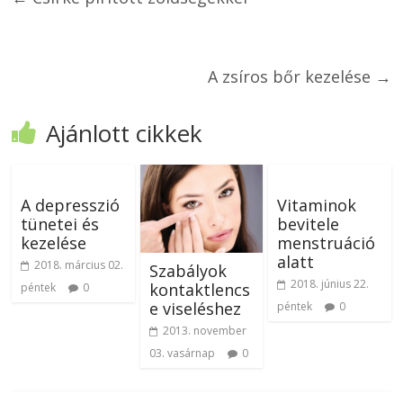
A zsíros bőr kezelése
→
Ajánlott cikkek
A depresszió
Vitaminok
tünetei és
bevitele
kezelése
menstruáció
alatt
2018. március 02.
Szabályok
2018. június 22.
kontaktlencs
péntek
0
e viseléshez
péntek
0
2013. november
03. vasárnap
0