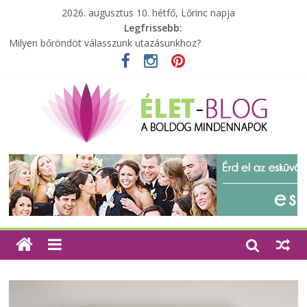
2026. augusztus 10. hétfő, Lőrinc napja
Legfrissebb:
A zöld forradalom: A mosó- és parfümtermékek környezetbarát
szempontjainak erősítése
Milyen bőröndöt válasszunk utazásunkhoz?
Elérhető zöld energia mindenki számára
Tartalék ajándék, amit szívesen megtartasz magadnak
Különleges tömörfa ládák Indiából