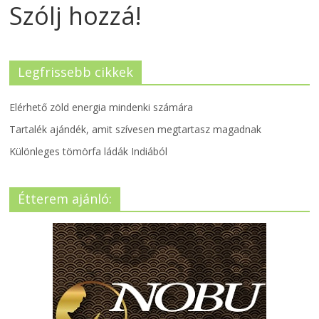
Szólj hozzá!
Legfrissebb cikkek
Elérhető zöld energia mindenki számára
Tartalék ajándék, amit szívesen megtartasz magadnak
Különleges tömörfa ládák Indiából
Étterem ajánló: