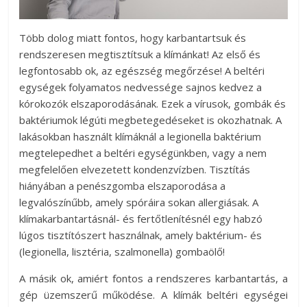
Több dolog miatt fontos, hogy karbantartsuk és
rendszeresen megtisztítsuk a klímánkat! Az első és
legfontosabb ok, az egészség megőrzése! A beltéri
egységek folyamatos nedvessége sajnos kedvez a
kórokozók elszaporodásának. Ezek a vírusok, gombák és
baktériumok légúti megbetegedéseket is okozhatnak. A
lakásokban használt klímáknál a legionella baktérium
megtelepedhet a beltéri egységünkben, vagy a nem
megfelelően elvezetett kondenzvízben. Tisztítás
hiányában a penészgomba elszaporodása a
legvalószínűbb, amely spóráira sokan allergiásak. A
klímakarbantartásnál- és fertőtlenítésnél egy habzó
lúgos tisztítószert használnak, amely baktérium- és
(legionella, lisztéria, szalmonella) gombaölő!
A másik ok, amiért fontos a rendszeres karbantartás, a
gép üzemszerű működése. A klímák beltéri egységei