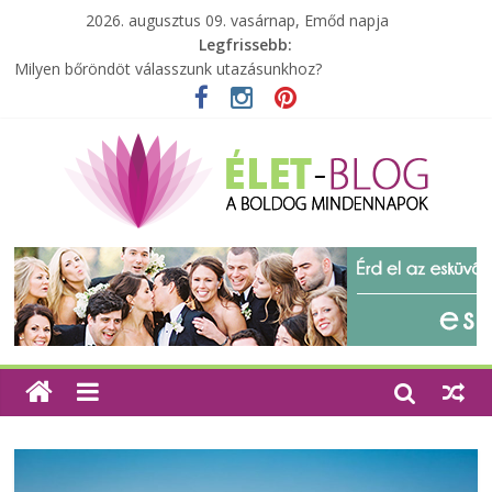
2026. augusztus 09. vasárnap, Emőd napja
Legfrissebb:
Milyen bőröndöt válasszunk utazásunkhoz?
Elérhető zöld energia mindenki számára
Tartalék ajándék, amit szívesen megtartasz magadnak
Különleges tömörfa ládák Indiából
A zöld forradalom: A mosó- és parfümtermékek környezetbarát
szempontjainak erősítése