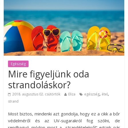
Egészség
Mire figyeljünk oda
strandoláskor?
,
,
2018. augusztus 02. csütörtök
Eliza
egészség
étel
strand
Most biztos, mindenki azt gondolja, hogy ez a cikk a bőr
védelméről és az UV-sugarakról fog szólni, de
rendhagyó módon most a „strandételekről” ejtünk pár