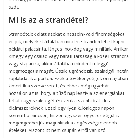
szót.
Mi is az a strandétel?
Strandételek alatt azokat a nassolni-való finomságokat
értjük, melyeket általában minden strandon lehet kapni:
például palacsinta, lángos, hot-dog vagy minifánk. Amikor
kimegy egy család vagy baráti társaság a közeli strandra
vagy vízpartra, akkor általában mindenki eléggé
megmozgatja magát. Úszik, ugrándozik, szaladgál, netán
röplabdázik a parton. Ezek a tevékenységek önmagában
kimerítik a szervezetet, és ehhez még ugyebár
hozzájön az is, hogy a tűző nap leszívja az energiánkat,
tehát nagy szükségét érezzük a szénhidrát-dús
élelmiszereknek. Ezzel egy ilyen különleges napon
semmi baj nincsen, hiszen egyszer-egyszer végül is
megengedhetjük magunknak az egészségtelenebb
ételeket, viszont itt nem csupán erről van szó.