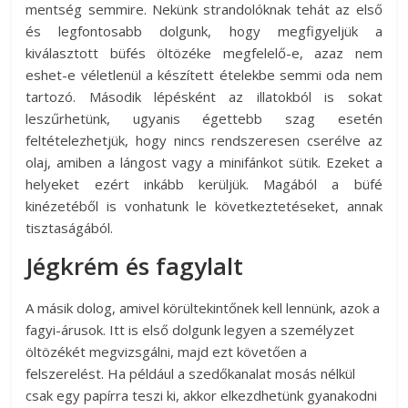
mentség semmire. Nekünk strandolóknak tehát az első
és legfontosabb dolgunk, hogy megfigyeljük a
kiválasztott büfés öltözéke megfelelő-e, azaz nem
eshet-e véletlenül a készített ételekbe semmi oda nem
tartozó. Második lépésként az illatokból is sokat
leszűrhetünk, ugyanis égettebb szag esetén
feltételezhetjük, hogy nincs rendszeresen cserélve az
olaj, amiben a lángost vagy a minifánkot sütik. Ezeket a
helyeket ezért inkább kerüljük. Magából a büfé
kinézetéből is vonhatunk le következtetéseket, annak
tisztaságából.
Jégkrém és fagylalt
A másik dolog, amivel körültekintőnek kell lennünk, azok a
fagyi-árusok. Itt is első dolgunk legyen a személyzet
öltözékét megvizsgálni, majd ezt követően a
felszerelést. Ha például a szedőkanalat mosás nélkül
csak egy papírra teszi ki, akkor elkezdhetünk gyanakodni