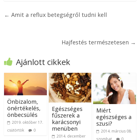
←
Amit a reflux betegségről tudni kell
Hajfestés természetesen
→
Ajánlott cikkek
Önbizalom,
önértékelés,
Egészséges
Miért
önbecsülés
fűszerek a
egészséges a
karácsonyi
szusi?
2019. október 17.
menüben
csütörtök
0
2014. március 08.
2014. december
szombat
0