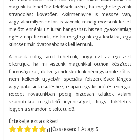
magunk is lehetünk felelősek azért, ha megbetegszünk
strandolást követően. Akármennyire is messze van,
vagy akármilyen sokan is vannak, mindig mossunk kezet
mielőtt ennénk! Ez furán hangozhat, hiszen gyakorlatilag
egész nap fürdünk, de ha megfogunk egy korlátot, egy
kilincset már óvatosabbnak kell lennünk.
A másik dolog, amit tehetünk, hogy ezt az egészet
elkerüljük, ha mi viszünk magunkkal otthon készített
finomságokat, illetve gondoskodunk némi gyümölcsről is.
Nem kellenek ugyebár speciális felszerelések lángos
vagy palacsinta sütéshez, csupán egy kis idő és energia.
Recept rovatunkban pedig biztosan találtok valami
számotokra megfelelő ínyencséget, hogy tökéletes
legyen a strandon eltöltött idő.
Értékelje ezt a cikket!
Összesen:
1
Átlag:
5