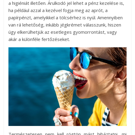
a higiéniát illetően. Árulkodó jel lehet a pénz kezelése is,
ha például azzal a kezével fogja meg az aprót, a
papírpénzt, amelyikkel a tölcsérhez is nyúl. Amennyiben
van rá lehetőség, inkább jégkrémet válasszunk, hiszen
úgy elkerülhetjük az esetleges gyomorrontást, vagy
akár a különféle fertőzéseket.
Természetesen nem kell rögtön mást hibáztatni, mi