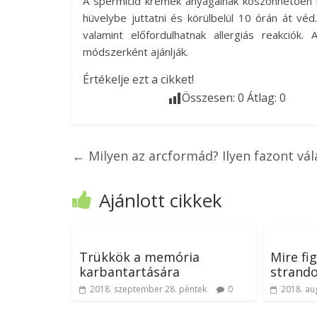
A spermicid krémek anyagainak köszönhetően 
hüvelybe juttatni és körülbelül 10 órán át vé
valamint előfordulhatnak allergiás reakció
módszerként ajánlják.
Értékelje ezt a cikket!
Összesen:
0
Átlag:
0
←
Milyen az arcformád? Ilyen fazont vál
Ajánlott cikkek
Trükkök a memória
Mire fi
karbantartására
strando
2018. szeptember 28. péntek
0
2018. au