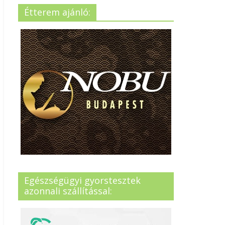
Étterem ajánló:
Egészségügyi gyorstesztek
azonnali szállítással: