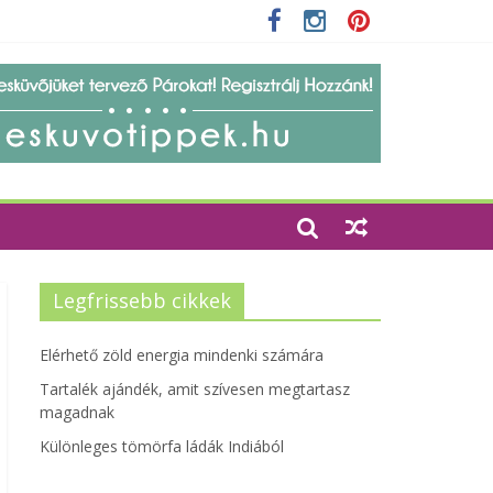
 szempontjainak erősítése
Legfrissebb cikkek
Elérhető zöld energia mindenki számára
Tartalék ajándék, amit szívesen megtartasz
magadnak
Különleges tömörfa ládák Indiából