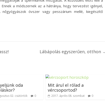
meggátolják a spermiumok mozgását. A közösülés előtt kell a
d. Ennek a módszernek az a hátránya, hogy tervezést igényel,
k. A nőgyógyászok óvszer vagy pesszárium mellé, kiegészítő
assz!
Lábápolás egyszerűen, otthon
gyeljünk oda
Mit árul el rólad a
láskor?
vércsoportod?
gusztus 02. csütörtök
0
2017. április 08. szombat
0