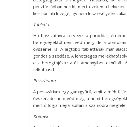
pénztárcádban hordd, mert ezeken a helyeken k
kerüljön alá levegő, így nem lesz esélye kiszakad
Tabletta
Ha hosszútávra tervezel a pároddal, érdemes
betegségektől nem véd meg, de a pontosan
óvszernél is. A legtöbb tablettának már ala
gondot a szedése. A lehetséges mellékhatások
el a betegtájékoztatót. Amennyiben elmúltál 
felírathasd.
Pesszárium
A pesszárium egy gumigyűrű, amit a méh falára
óvszer, de nem véd meg a nemi betegségektő
mert ő fogja megállapítani a számodra megfele
Krémek