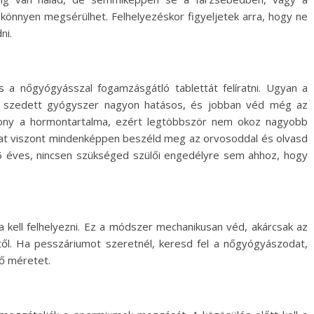
önnyen megsérülhet. Felhelyezéskor figyeljetek arra, hogy ne
ni.
 a nőgyógyásszal fogamzásgátló tablettát felíratni. Ugyan a
 szedett gyógyszer nagyon hatásos, és jobban véd még az
csony a hormontartalma, ezért legtöbbször nem okoz nagyobb
at viszont mindenképpen beszéld meg az orvosoddal és olvasd
16 éves, nincsen szükséged szülői engedélyre sem ahhoz, hogy
 kell felhelyezni. Ez a módszer mechanikusan véd, akárcsak az
l. Ha pesszáriumot szeretnél, keresd fel a nőgyógyászodat,
lő méretet.