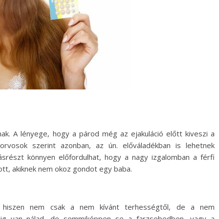
k. A lényege, hogy a párod még az ejakuláció előtt kiveszi a
orvosok szerint azonban, az ún. előváladékban is lehetnek
részt könnyen előfordulhat, hogy a nagy izgalomban a férfi
ott, akiknek nem okoz gondot egy baba.
, hiszen nem csak a nem kívánt terhességtől, de a nem
dig van nálad, de semmiképpen se a farzsebedben, vagy a