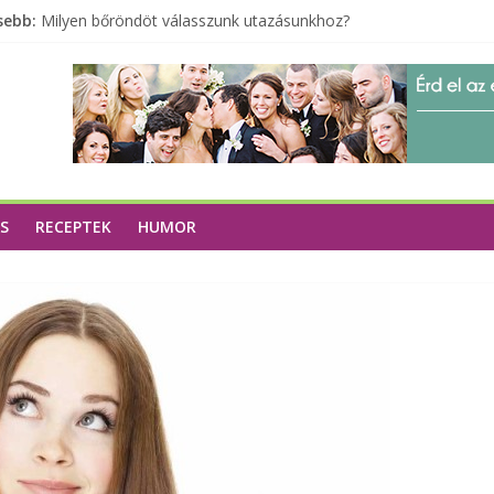
sebb:
Milyen bőröndöt válasszunk utazásunkhoz?
Elérhető zöld energia mindenki számára
Tartalék ajándék, amit szívesen megtartasz magadnak
Különleges tömörfa ládák Indiából
A zöld forradalom: A mosó- és parfümtermékek környezetbarát
S
RECEPTEK
HUMOR