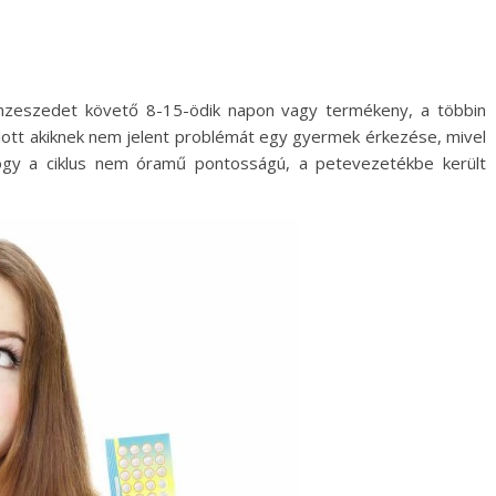
enzeszedet követő 8-15-ödik napon vagy termékeny, a többin
ott akiknek nem jelent problémát egy gyermek érkezése, mivel
gy a ciklus nem óramű pontosságú, a petevezetékbe került