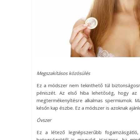
Megszakításos közösülés
Ez a módszer nem tekinthető túl biztonságosna
péniszét. Az első hiba lehetőség, hogy az 
megtermékenyítésre alkalmas spermiumok. Más
későn kap észbe. Ez a módszer is azoknak ajánl
Óvszer
Ez a létező legnépszerűbb fogamzásgátló
betegségektől is megvéd. Hasznos, ha min