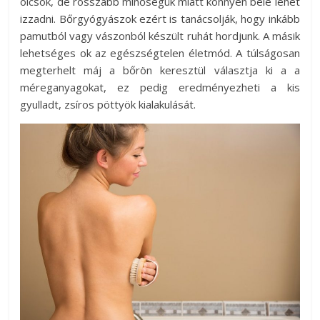
olcsók, de rosszabb minőségük miatt könnyen bele lehet
izzadni. Bőrgyógyászok ezért is tanácsolják, hogy inkább
pamutból vagy vászonból készült ruhát hordjunk. A másik
lehetséges ok az egészségtelen életmód. A túlságosan
megterhelt máj a bőrön keresztül választja ki a a
méreganyagokat, ez pedig eredményezheti a kis
gyulladt, zsíros pöttyök kialakulását.