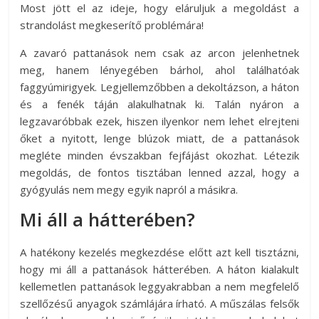
Most jött el az ideje, hogy eláruljuk a megoldást a
strandolást megkeserítő problémára!
A zavaró pattanások nem csak az arcon jelenhetnek
meg, hanem lényegében bárhol, ahol találhatóak
faggyúmirigyek. Legjellemzőbben a dekoltázson, a háton
és a fenék táján alakulhatnak ki. Talán nyáron a
legzavaróbbak ezek, hiszen ilyenkor nem lehet elrejteni
őket a nyitott, lenge blúzok miatt, de a pattanások
megléte minden évszakban fejfájást okozhat. Létezik
megoldás, de fontos tisztában lenned azzal, hogy a
gyógyulás nem megy egyik napról a másikra.
Mi áll a hátterében?
A hatékony kezelés megkezdése előtt azt kell tisztázni,
hogy mi áll a pattanások hátterében. A háton kialakult
kellemetlen pattanások leggyakrabban a nem megfelelő
szellőzésű anyagok számlájára írható. A műszálas felsők