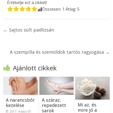
Értékelje ezt a cikket!
Összesen:
1
Átlag:
5
←
Sajtos sült padlizsán
A szempilla és szemöldök tartós ragyogása
→
Ajánlott cikkek
A narancsbőr
A száraz,
Mi az, és
kezelése
repedezett
mire jó a
sarok
2017. május 07.