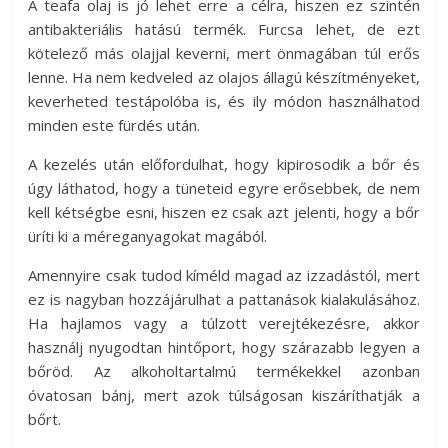
A teafa olaj is jó lehet erre a célra, hiszen ez szintén
antibakteriális hatású termék. Furcsa lehet, de ezt
kötelező más olajjal keverni, mert önmagában túl erős
lenne. Ha nem kedveled az olajos állagú készítményeket,
keverheted testápolóba is, és ily módon használhatod
minden este fürdés után.
A kezelés után előfordulhat, hogy kipirosodik a bőr és
úgy láthatod, hogy a tüneteid egyre erősebbek, de nem
kell kétségbe esni, hiszen ez csak azt jelenti, hogy a bőr
üríti ki a méreganyagokat magából.
Amennyire csak tudod kíméld magad az izzadástól, mert
ez is nagyban hozzájárulhat a pattanások kialakulásához.
Ha hajlamos vagy a túlzott verejtékezésre, akkor
használj nyugodtan hintőport, hogy szárazabb legyen a
bőröd. Az alkoholtartalmú termékekkel azonban
óvatosan bánj, mert azok túlságosan kiszáríthatják a
bőrt.