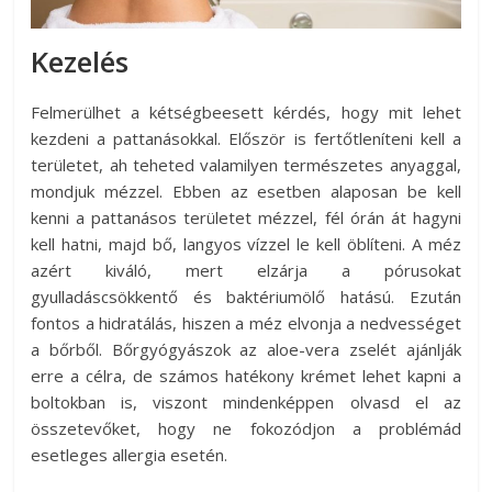
Kezelés
Felmerülhet a kétségbeesett kérdés, hogy mit lehet
kezdeni a pattanásokkal. Először is fertőtleníteni kell a
területet, ah teheted valamilyen természetes anyaggal,
mondjuk mézzel. Ebben az esetben alaposan be kell
kenni a pattanásos területet mézzel, fél órán át hagyni
kell hatni, majd bő, langyos vízzel le kell öblíteni. A méz
azért kiváló, mert elzárja a pórusokat
gyulladáscsökkentő és baktériumölő hatású. Ezután
fontos a hidratálás, hiszen a méz elvonja a nedvességet
a bőrből. Bőrgyógyászok az aloe-vera zselét ajánlják
erre a célra, de számos hatékony krémet lehet kapni a
boltokban is, viszont mindenképpen olvasd el az
összetevőket, hogy ne fokozódjon a problémád
esetleges allergia esetén.