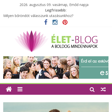
2026. augusztus 09. vasárnap, Emőd napja
Legfrissebb:
Milyen bőröndöt válasszunk utazásunkhoz?
Elérhető zöld energia mindenki számára
Tartalék ajándék, amit szívesen megtartasz magadnak
Különleges tömörfa ládák Indiából
A zöld forradalom: A mosó- és parfümtermékek környezetbarát
szempontjainak erősítése