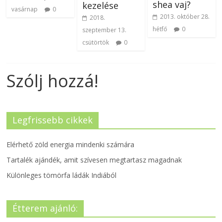
shea vaj?
kezelése
vasárnap
0
2013. október 28.
2018.
hétfő
0
szeptember 13.
csütörtök
0
Szólj hozzá!
Legfrissebb cikkek
Elérhető zöld energia mindenki számára
Tartalék ajándék, amit szívesen megtartasz magadnak
Különleges tömörfa ládák Indiából
Étterem ajánló: