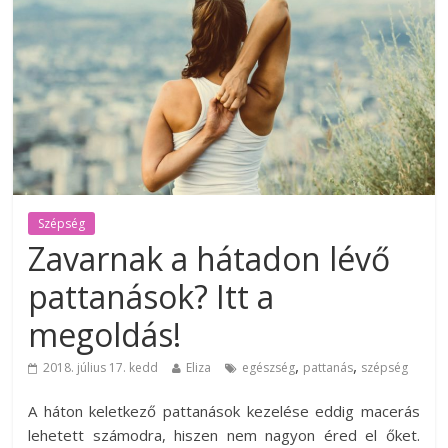
Szépség
Zavarnak a hátadon lévő
pattanások? Itt a
megoldás!
,
,
2018. július 17. kedd
Eliza
egészség
pattanás
szépség
A háton keletkező pattanások kezelése eddig macerás
lehetett számodra, hiszen nem nagyon éred el őket.