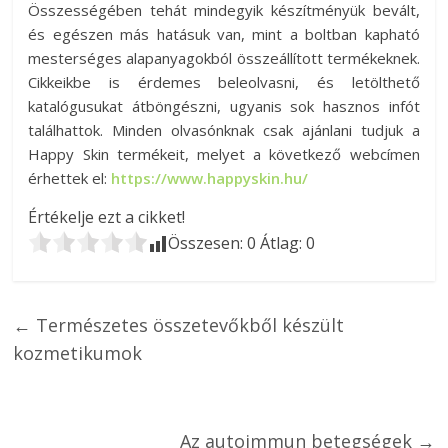
Összességében tehát mindegyik készítményük bevált,
és egészen más hatásuk van, mint a boltban kapható
mesterséges alapanyagokból összeállított termékeknek.
Cikkeikbe is érdemes beleolvasni, és letölthető
katalógusukat átböngészni, ugyanis sok hasznos infót
találhattok. Minden olvasónknak csak ajánlani tudjuk a
Happy Skin termékeit, melyet a következő webcímen
érhettek el:
https://www.happyskin.hu/
Értékelje ezt a cikket!
Összesen:
0
Átlag:
0
←
Természetes összetevőkből készült
kozmetikumok
Az autoimmun betegségek
→