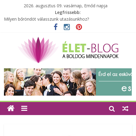
2026. augusztus 09. vasárnap, Emőd napja
Legfrissebb:
A zöld forradalom: A mosó- és parfümtermékek környezetbarát
szempontjainak erősítése
Milyen bőröndöt válasszunk utazásunkhoz?
Elérhető zöld energia mindenki számára
Tartalék ajándék, amit szívesen megtartasz magadnak
Különleges tömörfa ládák Indiából