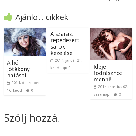
Ajánlott cikkek
A száraz,
repedezett
sarok
kezelése
2014. január 21.
A hó
Ideje
jótékony
kedd
0
fodrászhoz
hatásai
menni!
2014. december
2014. március 02.
16. kedd
0
vasárnap
0
Szólj hozzá!