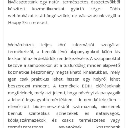
kiválasztottunk egy natúr, természetes összetevőkből
készített kozmetikumokat gyártó céget. Több
webáruházat is átböngésztünk, de választásunk végül a
Happy Skin-re esett.
Webáruházuk teljes körű információt szolgáltat
termékeikről, a bennük lévő alapanyagokról külön kis
lexikon áll az érdeklődők rendelkezésére. A szappanoktól
kezdve a samponokon át a tusfürdőkig minden alapvető
kozmetikai készítmény megtalálható kínálatukban, mely
igen csak praktikus lehet, hiszen egy helyről lehet
beszerezni mindent. A termékeik BDIH előírásoknak
megfelelnek, mely azt jelenti, hogy növényi alapanyagaik
a lehető legnagyobb mértékben – de nem kötelezően –
ellenőrzött biotermesztésből származnak, nincsenek
bennük szintetikus színezékek és illatanyagok,
kőolajszármazékok, és csakis természetes vagy
természetazonos anyagoknak köszönhetik