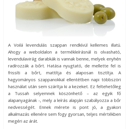
A Voilá levendulás szappan rendkívül kellemes illatú.
Ahogy a weboldalon a termékleírásnál is olvasható,
levendulavirág darabkák is vannak benne, melyek enyhén
radírozzák a bőrt. Hatása nyugtató, de mellette fel is
frissíti a bőrt, mattítja és alaposan tisztítja. A
hagyományos szappanokkal ellentétben napi többszöri
használat után sem szárítja ki a kezeket. Ez feltehetőleg
a Tussah selyemnek köszönhető – az egyik fő
alapanyagának -, mely a leírás alapján szabályozza a bőr
nedvességét. Ennek mérete is pont jó, a gyakori
alkalmazás ellenére sem fogy gyorsan, teljes mértékben
megéri az árát.