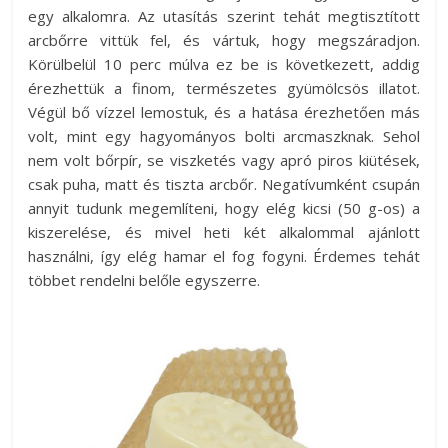
egy alkalomra. Az utasítás szerint tehát megtisztított
arcbőrre vittük fel, és vártuk, hogy megszáradjon.
Körülbelül 10 perc múlva ez be is következett, addig
érezhettük a finom, természetes gyümölcsös illatot.
Végül bő vízzel lemostuk, és a hatása érezhetően más
volt, mint egy hagyományos bolti arcmaszknak. Sehol
nem volt bőrpír, se viszketés vagy apró piros kiütések,
csak puha, matt és tiszta arcbőr. Negatívumként csupán
annyit tudunk megemlíteni, hogy elég kicsi (50 g-os) a
kiszerelése, és mivel heti két alkalommal ajánlott
használni, így elég hamar el fog fogyni. Érdemes tehát
többet rendelni belőle egyszerre.