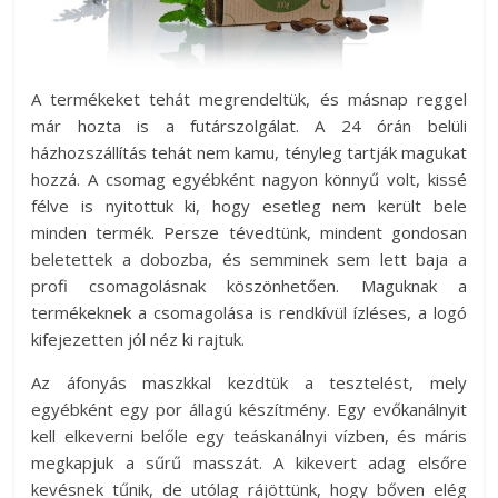
A termékeket tehát megrendeltük, és másnap reggel
már hozta is a futárszolgálat. A 24 órán belüli
házhozszállítás tehát nem kamu, tényleg tartják magukat
hozzá. A csomag egyébként nagyon könnyű volt, kissé
félve is nyitottuk ki, hogy esetleg nem került bele
minden termék. Persze tévedtünk, mindent gondosan
beletettek a dobozba, és semminek sem lett baja a
profi csomagolásnak köszönhetően. Maguknak a
termékeknek a csomagolása is rendkívül ízléses, a logó
kifejezetten jól néz ki rajtuk.
Az áfonyás maszkkal kezdtük a tesztelést, mely
egyébként egy por állagú készítmény. Egy evőkanálnyit
kell elkeverni belőle egy teáskanálnyi vízben, és máris
megkapjuk a sűrű masszát. A kikevert adag elsőre
kevésnek tűnik, de utólag rájöttünk, hogy bőven elég