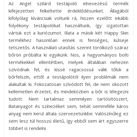
Az Angel szilárd testápoló elnevezésű termék
kifejezetten felkeltette érdeklődésünket. Állagából
kifolyólag kíváncsiak voltunk rá, hiszen ezelőtt inkább
folyékony testápolókat használtunk, így izgatottan
vártuk ezt a kuriózumot. Illata a másik két Happy Skin
termékhez hasonlóan ennek is fenséges, külseje
tetszetős. A használati utasítás szerint törölköző száraz
bőrön próbálta ki egyikünk. Nos, a hagyományos bolti
termékekkel ellentétben, melyek általában nehezen
szívódnak fel, és kissé ragacsossá válik tőlük a
bőrfelszín, ettől a testápolótól ilyen problémák nem
alakultak ki. Fokozatosan szívódott fel, de nem okozott
kellemetlen érzetet, és mindeközben a bőr is lélegezni
tudott. Nem tartalmaz semmilyen tartósítószert,
illatanyagot és színezéket sem, tehát semmiféle káros
anyag nem kerül általa szervezetünkbe. Valószínűleg ez
sem lesz túl hosszú életű, így ebből sem árt egyszerre
többet is rendelni.