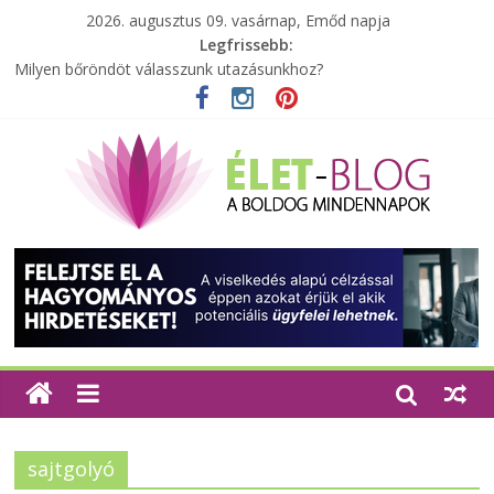
2026. augusztus 09. vasárnap, Emőd napja
Legfrissebb:
Milyen bőröndöt válasszunk utazásunkhoz?
Elérhető zöld energia mindenki számára
Tartalék ajándék, amit szívesen megtartasz magadnak
Különleges tömörfa ládák Indiából
A zöld forradalom: A mosó- és parfümtermékek környezetbarát
szempontjainak erősítése
sajtgolyó