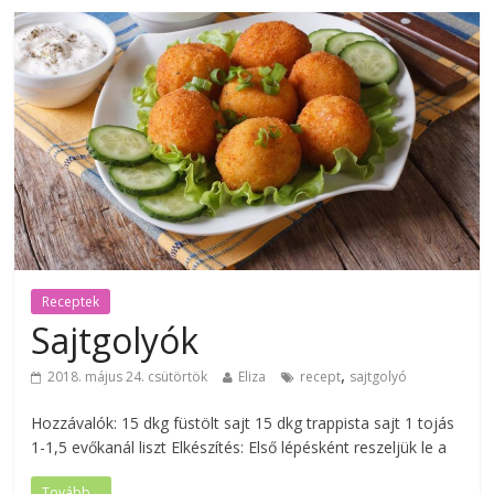
Receptek
Sajtgolyók
,
2018. május 24. csütörtök
Eliza
recept
sajtgolyó
Hozzávalók: 15 dkg füstölt sajt 15 dkg trappista sajt 1 tojás
1-1,5 evőkanál liszt Elkészítés: Első lépésként reszeljük le a
Tovább...