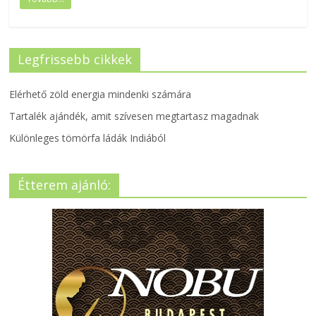
Legfrissebb cikkek
Elérhető zöld energia mindenki számára
Tartalék ajándék, amit szívesen megtartasz magadnak
Különleges tömörfa ládák Indiából
Étterem ajánló: