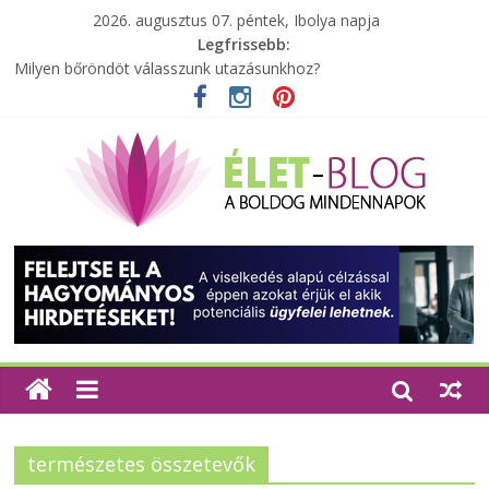
2026. augusztus 07. péntek, Ibolya napja
Legfrissebb:
Milyen bőröndöt válasszunk utazásunkhoz?
Elérhető zöld energia mindenki számára
Tartalék ajándék, amit szívesen megtartasz magadnak
Különleges tömörfa ládák Indiából
A zöld forradalom: A mosó- és parfümtermékek környezetbarát
szempontjainak erősítése
természetes összetevők