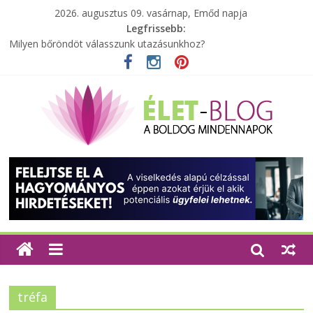
2026. augusztus 09. vasárnap, Emőd napja
Legfrissebb:
Milyen bőröndöt válasszunk utazásunkhoz?
Elérhető zöld energia mindenki számára
Tartalék ajándék, amit szívesen megtartasz magadnak
Különleges tömörfa ládák Indiából
A zöld forradalom: A mosó- és parfümtermékek környezetbarát
szempontjainak erősítése
tréfa