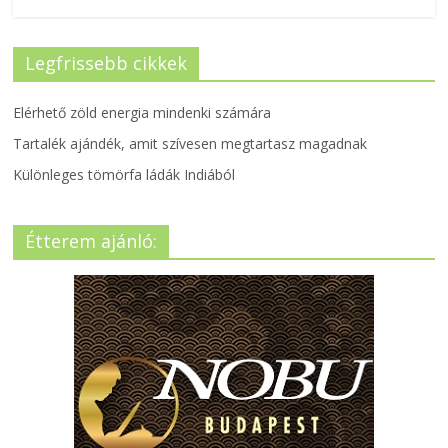
Legfrissebb cikkek
Elérhető zöld energia mindenki számára
Tartalék ajándék, amit szívesen megtartasz magadnak
Különleges tömörfa ládák Indiából
Étterem ajánló: