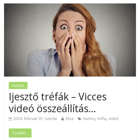
Humor
Ijesztő tréfák – Vicces
videó összeállítás…
,
,
2018. február 07. szerda
Eliza
humor
tréfa
videó
Tovább...