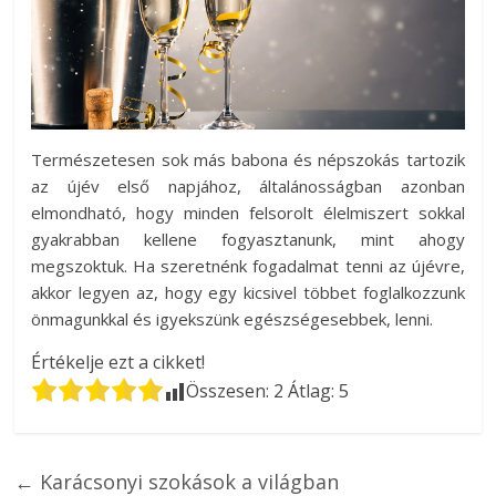
Természetesen sok más babona és népszokás tartozik
az újév első napjához, általánosságban azonban
elmondható, hogy minden felsorolt élelmiszert sokkal
gyakrabban kellene fogyasztanunk, mint ahogy
megszoktuk. Ha szeretnénk fogadalmat tenni az újévre,
akkor legyen az, hogy egy kicsivel többet foglalkozzunk
önmagunkkal és igyekszünk egészségesebbek, lenni.
Értékelje ezt a cikket!
Összesen:
2
Átlag:
5
←
Karácsonyi szokások a világban