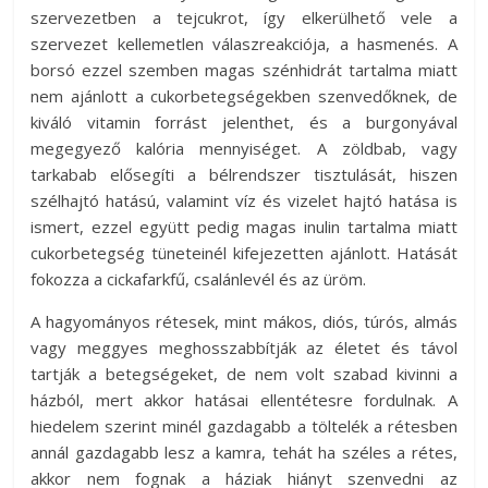
szervezetben a tejcukrot, így elkerülhető vele a
szervezet kellemetlen válaszreakciója, a hasmenés. A
borsó ezzel szemben magas szénhidrát tartalma miatt
nem ajánlott a cukorbetegségekben szenvedőknek, de
kiváló vitamin forrást jelenthet, és a burgonyával
megegyező kalória mennyiséget. A zöldbab, vagy
tarkabab elősegíti a bélrendszer tisztulását, hiszen
szélhajtó hatású, valamint víz és vizelet hajtó hatása is
ismert, ezzel együtt pedig magas inulin tartalma miatt
cukorbetegség tüneteinél kifejezetten ajánlott. Hatását
fokozza a cickafarkfű, csalánlevél és az üröm.
A hagyományos rétesek, mint mákos, diós, túrós, almás
vagy meggyes meghosszabbítják az életet és távol
tartják a betegségeket, de nem volt szabad kivinni a
házból, mert akkor hatásai ellentétesre fordulnak. A
hiedelem szerint minél gazdagabb a töltelék a rétesben
annál gazdagabb lesz a kamra, tehát ha széles a rétes,
akkor nem fognak a háziak hiányt szenvedni az