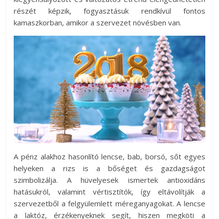
részét képzik, fogyasztásuk rendkívül fontos
kamaszkorban, amikor a szervezet növésben van.
A pénz alakhoz hasonlító lencse, bab, borsó, sőt egyes
helyeken a rizs is a bőséget és gazdagságot
szimbolizálja. A hüvelyesek ismertek antioxidáns
hatásukról, valamint vértisztítók, így eltávolítják a
szervezetből a felgyülemlett méreganyagokat. A lencse
a laktóz, érzékenyeknek segít, hiszen megköti a