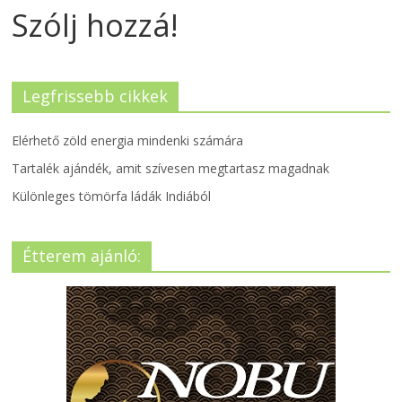
Szólj hozzá!
Legfrissebb cikkek
Elérhető zöld energia mindenki számára
Tartalék ajándék, amit szívesen megtartasz magadnak
Különleges tömörfa ládák Indiából
Étterem ajánló: