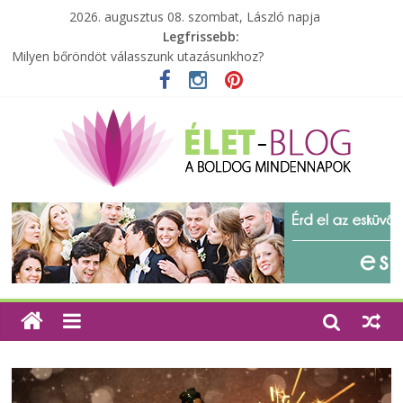
2026. augusztus 08. szombat, László napja
Legfrissebb:
Milyen bőröndöt válasszunk utazásunkhoz?
Elérhető zöld energia mindenki számára
Tartalék ajándék, amit szívesen megtartasz magadnak
Különleges tömörfa ládák Indiából
A zöld forradalom: A mosó- és parfümtermékek környezetbarát
szempontjainak erősítése