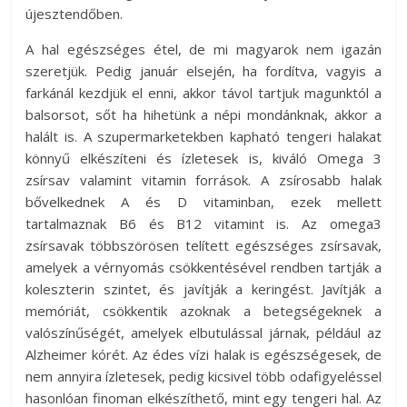
újesztendőben.
A hal egészséges étel, de mi magyarok nem igazán
szeretjük. Pedig január elsején, ha fordítva, vagyis a
farkánál kezdjük el enni, akkor távol tartjuk magunktól a
balsorsot, sőt ha hihetünk a népi mondánknak, akkor a
halált is. A szupermarketekben kapható tengeri halakat
könnyű elkészíteni és ízletesek is, kiváló Omega 3
zsírsav valamint vitamin források. A zsírosabb halak
bővelkednek A és D vitaminban, ezek mellett
tartalmaznak B6 és B12 vitamint is. Az omega3
zsírsavak többszörösen telített egészséges zsírsavak,
amelyek a vérnyomás csökkentésével rendben tartják a
koleszterin szintet, és javítják a keringést. Javítják a
memóriát, csökkentik azoknak a betegségeknek a
valószínűségét, amelyek elbutulással járnak, például az
Alzheimer kórét. Az édes vízi halak is egészségesek, de
nem annyira ízletesek, pedig kicsivel több odafigyeléssel
hasonlóan finoman elkészíthető, mint egy tengeri hal. Az