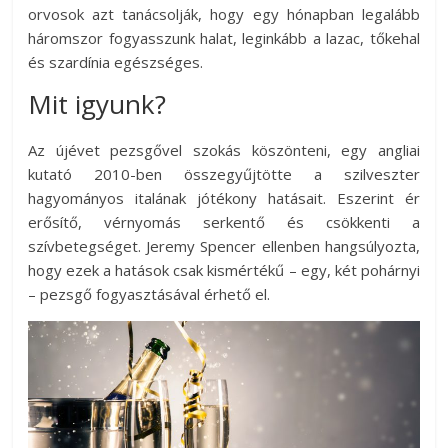
orvosok azt tanácsolják, hogy egy hónapban legalább
háromszor fogyasszunk halat, leginkább a lazac, tőkehal
és szardínia egészséges.
Mit igyunk?
Az újévet pezsgővel szokás köszönteni, egy angliai
kutató 2010-ben összegyűjtötte a szilveszter
hagyományos italának jótékony hatásait. Eszerint ér
erősítő, vérnyomás serkentő és csökkenti a
szívbetegséget. Jeremy Spencer ellenben hangsúlyozta,
hogy ezek a hatások csak kismértékű – egy, két pohárnyi
– pezsgő fogyasztásával érhető el.