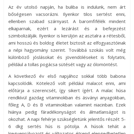
Az év utolsó napján, ha buliba is indulunk, nem árt
bőségesen vacsorázni. Ilyenkor tilos sertést enni,
ellenben szabad szárnyast. A baromfifélék mindent
elkaparnak, ezért a lezárást és a befejezést
szimbolizálják. Ilyenkor is kerüljön az asztalra a rétesből,
ami hosszú és boldog életet biztosít az elfogyasztóinak
a népi hagyomány szerint. Továbbá szokás volt még
különböző jóslásokat és jövendöléseket is folytatni,
például a tollas pogácsa sütését vagy az ólomöntést.
A következő év első napjához sokkal több babona
kapcsolódik. Kötelező volt például malacot enni, ami
előtúrja a szerencsét, így sikert ígért. A malac húsa
rendkívül gazdag vitaminokban és ásványi anyagokban,
főleg A, D és B vitaminokban valamint niacinban. Ezek
hiánya pedig fáradékonyságot és álmatlanságot is
okozhat. A napi fehérje szükségletünk jelentős részét 5-
6 dkg sertés hús is pótolja. A húsok tehát a
kiegyensúlyozott és változatos étrend elengedhetetlen