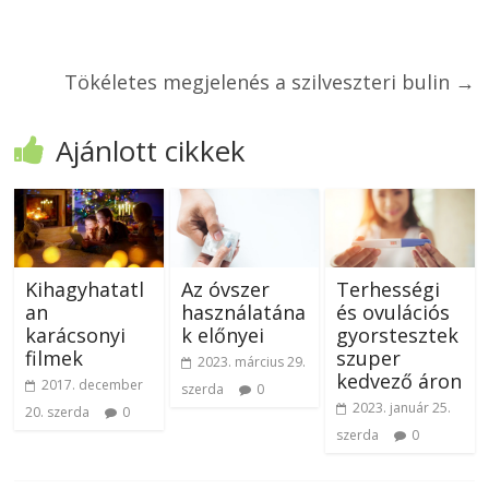
Tökéletes megjelenés a szilveszteri bulin
→
Ajánlott cikkek
Kihagyhatatl
Az óvszer
Terhességi
an
használatána
és ovulációs
karácsonyi
k előnyei
gyorstesztek
filmek
szuper
2023. március 29.
kedvező áron
2017. december
szerda
0
2023. január 25.
20. szerda
0
szerda
0