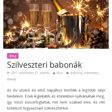
Blog
Szilveszteri babonák
,
,
2017. december 27. szerda
Eliza
babona
szilveszter
ünnep
Az év utolsó és első napjához kötődik a legtöbb népi
hiedelem. Ezek leginkább az ételekben nyilvánulnak meg,
így most összefoglaltuk, mit nem szabad enni, és mit
kötelező fogyasztani szilveszterkor.