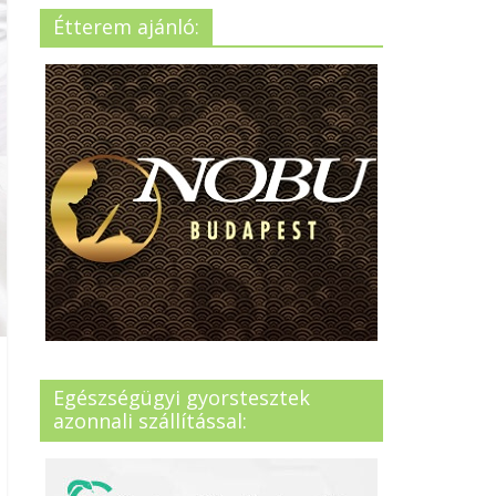
Étterem ajánló:
Egészségügyi gyorstesztek
azonnali szállítással: