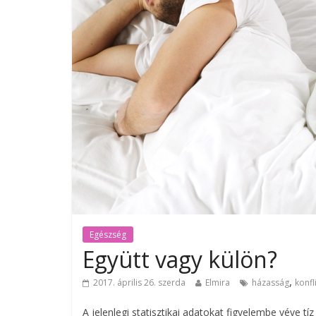
Egészség
Együtt vagy külön?
,
2017. április 26. szerda
Elmira
házasság
konfl
A jelenlegi statisztikai adatokat figyelembe véve 