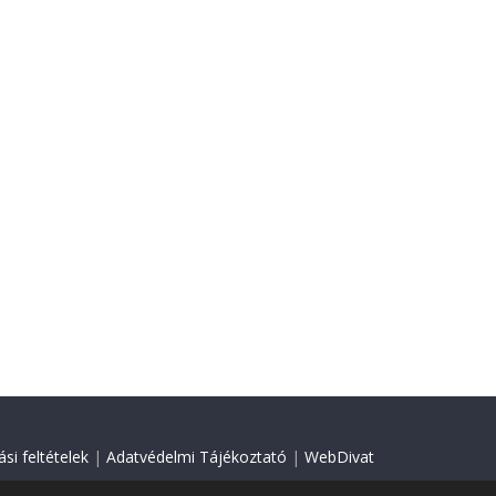
si feltételek
|
Adatvédelmi Tájékoztató
|
WebDivat