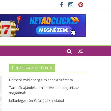
zempontjainak erősítése
Legfrissebb cikkek
Elérhető zöld energia mindenki számára
Tartalék ajándék, amit szívesen megtartasz
magadnak
Különleges tömörfa ládák Indiából