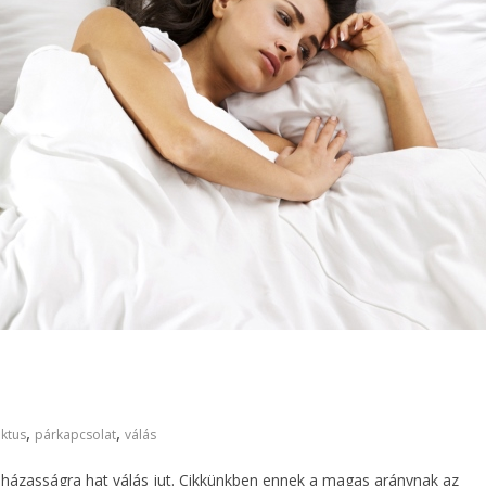
,
,
iktus
párkapcsolat
válás
tíz házasságra hat válás jut. Cikkünkben ennek a magas aránynak az