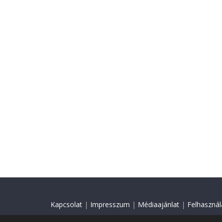
Kapcsolat
|
Impresszum
|
Médiaajánlat
|
Felhasználá
© 2018 Minden jog fenntartva.