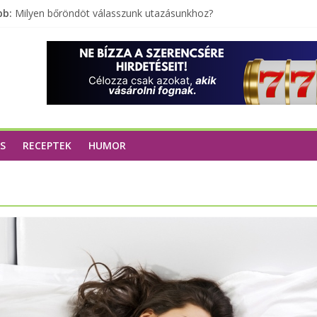
bb:
Milyen bőröndöt válasszunk utazásunkhoz?
Elérhető zöld energia mindenki számára
Tartalék ajándék, amit szívesen megtartasz magadnak
Különleges tömörfa ládák Indiából
A zöld forradalom: A mosó- és parfümtermékek környezetbarát s
S
RECEPTEK
HUMOR